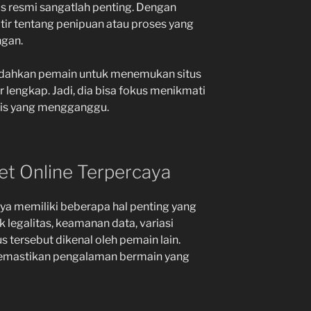
us resmi sangatlah penting. Dengan
watir tentang penipuan atau proses yang
ngan.
emudahkan pemain untuk menemukan situs
 lengkap. Jadi, dia bisa fokus menikmati
nis yang mengganggu.
bet Online Terpercaya
aya memiliki beberapa hal penting yang
k legalitas, keamanan data, variasi
 tersebut dikenal oleh pemain lain.
emastikan pengalaman bermain yang