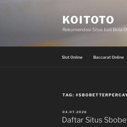
Skip
to
KOITOTO
content
Rekomendasi Situs Judi Bola O
Slot Online
Baccarat Online
TAG:
#SBOBETTERPERCA
POSTED
04.07.2026
ON
Daftar Situs Sbobe