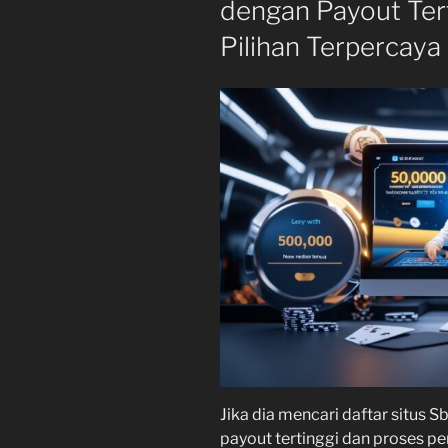
dengan Payout Ter
Pilihan Terpercaya
Jika dia mencari daftar situs 
payout tertinggi dan proses pen