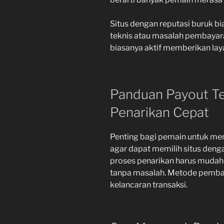
Situs dengan reputasi buruk bi
teknis atau masalah pembayaran
biasanya aktif memberikan la
Panduan Payout Te
Penarikan Cepat
Penting bagi pemain untuk m
agar dapat memilih situs denga
proses penarikan harus mudah 
tanpa masalah. Metode pembay
kelancaran transaksi.