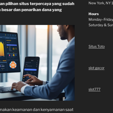
New York, NY
an pilihan situs terpercaya yang sudah
n besar dan penarikan dana yang
Hours
Monday–Frida
Saturday & S
Situs Toto
slot gacor
slot777
makan keamanan dan kenyamanan saat