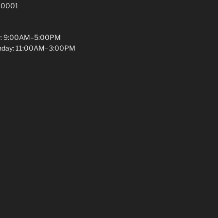
 10001
y: 9:00AM–5:00PM
unday: 11:00AM–3:00PM