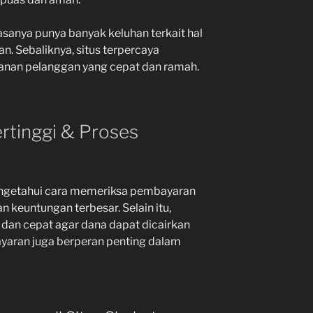
asanya punya banyak keluhan terkait hal
. Sebaliknya, situs terpercaya
yanan pelanggan yang cepat dan ramah.
rtinggi & Proses
engetahui cara memeriksa pembayaran
n keuntungan terbesar. Selain itu,
dan cepat agar dana dapat dicairkan
aran juga berperan penting dalam