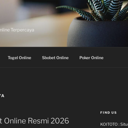
nline Terpercaya
Togel Online
Sbobet Online
Poker Online
YA
FIND US
t Online Resmi 2026
KOITOTO : Situ