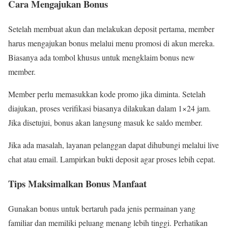
Cara Mengajukan Bonus
Setelah membuat akun dan melakukan deposit pertama, member
harus mengajukan bonus melalui menu promosi di akun mereka.
Biasanya ada tombol khusus untuk mengklaim bonus new
member.
Member perlu memasukkan kode promo jika diminta. Setelah
diajukan, proses verifikasi biasanya dilakukan dalam 1×24 jam.
Jika disetujui, bonus akan langsung masuk ke saldo member.
Jika ada masalah, layanan pelanggan dapat dihubungi melalui live
chat atau email. Lampirkan bukti deposit agar proses lebih cepat.
Tips Maksimalkan Bonus Manfaat
Gunakan bonus untuk bertaruh pada jenis permainan yang
familiar dan memiliki peluang menang lebih tinggi. Perhatikan