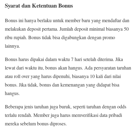
Syarat dan Ketentuan Bonus
Bonus ini hanya berlaku untuk member baru yang mendaftar dan
melakukan deposit pertama. Jumlah deposit minimal biasanya 50
ribu rupiah. Bonus tidak bisa digabungkan dengan promo
lainnya.
Bonus harus dipakai dalam waktu 7 hari setelah diterima. Jika
lewat dari waktu itu, bonus akan hangus. Ada persyaratan taruhan
atau roll over yang harus dipenuhi, biasanya 10 kali dari nilai
bonus. Jika tidak, bonus dan kemenangan yang didapat bisa
hangus.
Beberapa jenis taruhan juga buruk, seperti taruhan dengan odds
terlalu rendah. Member juga harus memverifikasi data pribadi
mereka sebelum bonus diproses.