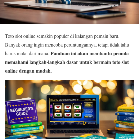
Toto slot online semakin populer di kalangan pemain baru.
Banyak orang ingin mencoba peruntungannya, tetapi tidak tahu
Panduan ini akan membantu pemula
harus mulai dari mana.
memahami langkah-langkah dasar untuk bermain toto slot
online dengan mudah.