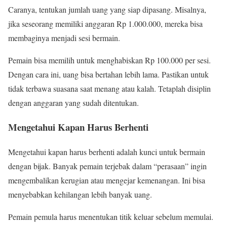
Caranya, tentukan jumlah uang yang siap dipasang. Misalnya,
jika seseorang memiliki anggaran Rp 1.000.000, mereka bisa
membaginya menjadi sesi bermain.
Pemain bisa memilih untuk menghabiskan Rp 100.000 per sesi.
Dengan cara ini, uang bisa bertahan lebih lama. Pastikan untuk
tidak terbawa suasana saat menang atau kalah. Tetaplah disiplin
dengan anggaran yang sudah ditentukan.
Mengetahui Kapan Harus Berhenti
Mengetahui kapan harus berhenti adalah kunci untuk bermain
dengan bijak. Banyak pemain terjebak dalam “perasaan” ingin
mengembalikan kerugian atau mengejar kemenangan. Ini bisa
menyebabkan kehilangan lebih banyak uang.
Pemain pemula harus menentukan titik keluar sebelum memulai.