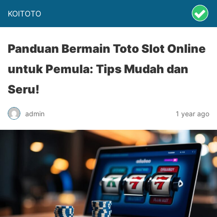
KOITOTO
Panduan Bermain Toto Slot Online
untuk Pemula: Tips Mudah dan
Seru!
admin
1 year ago