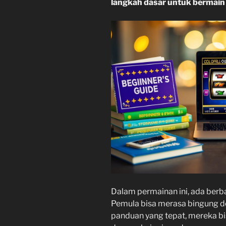
langkah dasar untuk bermain 
Dalam permainan ini, ada berbag
Pemula bisa merasa bingung d
panduan yang tepat, mereka b