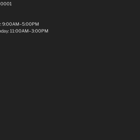
 10001
y: 9:00AM–5:00PM
unday: 11:00AM–3:00PM