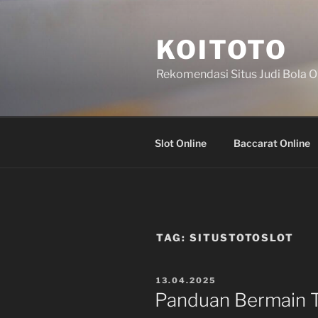
Skip
to
KOITOTO
content
Rekomendasi Situs Judi Bola O
Slot Online
Baccarat Online
TAG:
SITUSTOTOSLOT
POSTED
13.04.2025
ON
Panduan Bermain T