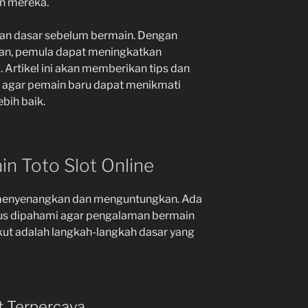
n mereka.
ran dasar sebelum bermain. Dengan
an, pemula dapat meningkatkan
Artikel ini akan memberikan tips dan
if agar pemain baru dapat menikmati
bih baik.
n Toto Slot Online
 menyenangkan dan menguntungkan. Ada
rus dipahami agar pengalaman bermain
ikut adalah langkah-langkah dasar yang
t Terpercaya