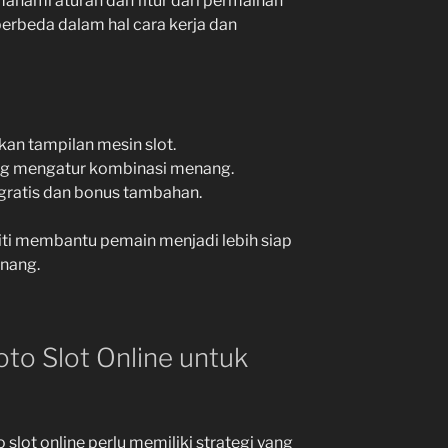
ahami aturan dan fitur dari permainan
 berbeda dalam hal cara kerja dan
ukan tampilan mesin slot.
ng mengatur kombinasi menang.
n gratis dan bonus tambahan.
iti membantu pemain menjadi lebih siap
nang.
oto Slot Online untuk
slot online perlu memiliki strategi yang