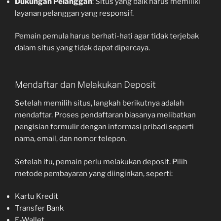
Dukungan Pelanggan
: Situs yang baik harus memiliki
layanan pelanggan yang responsif.
Pemain pemula harus berhati-hati agar tidak terjebak
dalam situs yang tidak dapat dipercaya.
Mendaftar dan Melakukan Deposit
Setelah memilih situs, langkah berikutnya adalah
mendaftar. Proses pendaftaran biasanya melibatkan
pengisian formulir dengan informasi pribadi seperti
nama, email, dan nomor telepon.
Setelah itu, pemain perlu melakukan deposit. Pilih
metode pembayaran yang diinginkan, seperti:
Kartu Kredit
Transfer Bank
E-Wallet