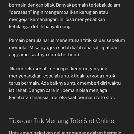
bermain dengan bijak. Banyak pemain terjebak dalam
“perasaan” ingin mengembalikan kerugian atau
mengejar kemenangan. Ini bisa menyebabkan
kehilangan lebih banyak uang.
Pemain pemula harus menentukan titik keluar sebelum
memulai. Misalnya, jika sudah kalah dua kali lipat dari
anggaran, saatnya untuk berhenti.
Jika mereka sudah mendapat keuntungan yang
menyenangkan, cobalah untuk tidak tergoda untuk
terus bermain. Ada baiknya untuk memberi diri waktu
istirahat. Dengan cara ini, pemain bisa menjaga
kesehatan finansial mereka saat bermain toto slot.
Tips dan Trik Menang Toto Slot Online
Untuk meningkatkan peluang menang dalam bermain