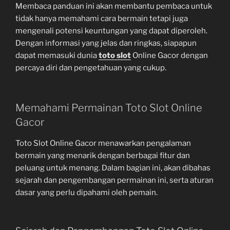
Membaca panduan ini akan membantu pembaca untuk
tidak hanya memahami cara bermain tetapi juga
mengenali potensi keuntungan yang dapat diperoleh.
Dengan informasi yang jelas dan ringkas, siapapun
dapat memasuki dunia
toto slot
Online Gacor dengan
percaya diri dan pengetahuan yang cukup.
Memahami Permainan Toto Slot Online
Gacor
Toto Slot Online Gacor menawarkan pengalaman
bermain yang menarik dengan berbagai fitur dan
peluang untuk menang. Dalam bagian ini, akan dibahas
sejarah dan pengembangan permainan ini, serta aturan
dasar yang perlu dipahami oleh pemain.