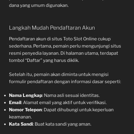
dana yang umum digunakan.
Langkah Mudah Pendaftaran Akun
Pendaftaran akun di situs Toto Slot Online cukup
sederhana. Pertama, pemain perlu mengunjungi situs
resmi penyedia layanan. Di halaman utama, terdapat
tombol “Daftar” yang harus diklik.
Setelah itu, pemain akan diminta untuk mengisi
formulir pendaftaran dengan informasi dasar seperti:
Nama Lengkap
: Nama asli sesuai identitas.
Email
: Alamat email yang aktif untuk verifikasi.
Nomor Telepon
: Dapat dihubungi untuk keperluan
keamanan.
Kata Sandi
: Buat kata sandi yang aman.