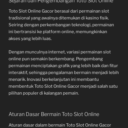
Sejarah dan Pengembangan Toto Slot Online
Toto Slot Online Gacor berasal dari permainan slot
tradisional yang awalnya ditemukan di kasino fisik.
Seiring dengan perkembangan teknologi, permainan
ini bertransisi ke platform online, memungkinkan
akses yang lebih luas.
Dengan munculnya internet, variasi permainan slot
online pun semakin berkembang. Pengembang
permainan menciptakan grafik yang lebih baik dan fitur
interaktif, sehingga pengalaman bermain menjadi lebih
menarik. Inovasi berkelanjutan ini membantu
membentuk Toto Slot Online Gacor menjadi salah satu
pilihan populer di kalangan pemain.
Aturan Dasar Bermain Toto Slot Online
Aturan dasar dalam bermain Toto Slot Online Gacor