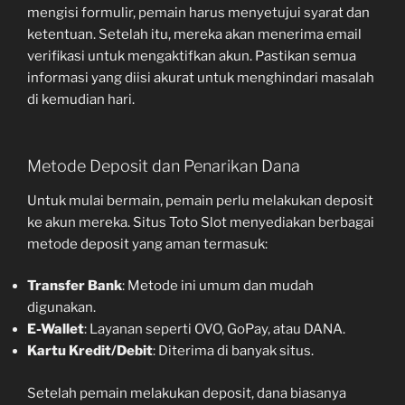
mengisi formulir, pemain harus menyetujui syarat dan
ketentuan. Setelah itu, mereka akan menerima email
verifikasi untuk mengaktifkan akun. Pastikan semua
informasi yang diisi akurat untuk menghindari masalah
di kemudian hari.
Metode Deposit dan Penarikan Dana
Untuk mulai bermain, pemain perlu melakukan deposit
ke akun mereka. Situs Toto Slot menyediakan berbagai
metode deposit yang aman termasuk:
Transfer Bank
: Metode ini umum dan mudah
digunakan.
E-Wallet
: Layanan seperti OVO, GoPay, atau DANA.
Kartu Kredit/Debit
: Diterima di banyak situs.
Setelah pemain melakukan deposit, dana biasanya