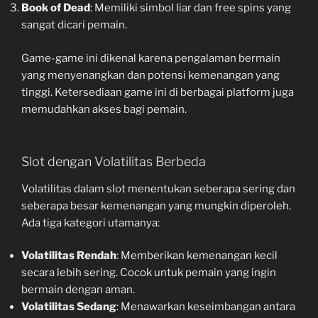
Book of Dead
: Memiliki simbol liar dan free spins yang
sangat dicari pemain.
Game-game ini dikenal karena pengalaman bermain
yang menyenangkan dan potensi kemenangan yang
tinggi. Ketersediaan game ini di berbagai platform juga
memudahkan akses bagi pemain.
Slot dengan Volatilitas Berbeda
Volatilitas dalam slot menentukan seberapa sering dan
seberapa besar kemenangan yang mungkin diperoleh.
Ada tiga kategori utamanya:
Volatilitas Rendah
: Memberikan kemenangan kecil
secara lebih sering. Cocok untuk pemain yang ingin
bermain dengan aman.
Volatilitas Sedang
: Menawarkan keseimbangan antara