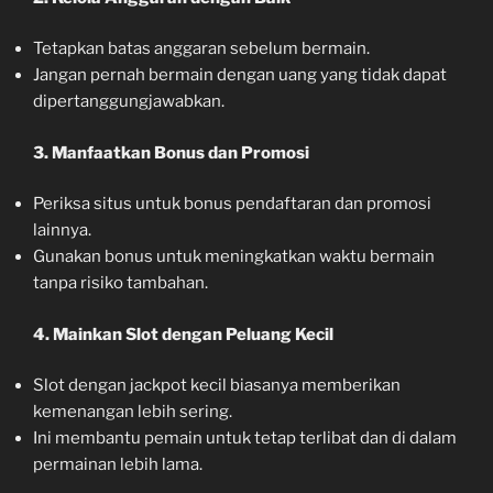
Tetapkan batas anggaran sebelum bermain.
Jangan pernah bermain dengan uang yang tidak dapat
dipertanggungjawabkan.
3. Manfaatkan Bonus dan Promosi
Periksa situs untuk bonus pendaftaran dan promosi
lainnya.
Gunakan bonus untuk meningkatkan waktu bermain
tanpa risiko tambahan.
4. Mainkan Slot dengan Peluang Kecil
Slot dengan jackpot kecil biasanya memberikan
kemenangan lebih sering.
Ini membantu pemain untuk tetap terlibat dan di dalam
permainan lebih lama.