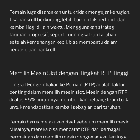
Pemain juga disarankan untuk tidak mengejar kerugian.
Jika bankroll berkurang, lebih baik untuk berhenti dan
kembali lagi di lain waktu. Menggunakan strategi
taruhan progresif, seperti meningkatkan taruhan
setelah kemenangan kecil, bisa membantu dalam
pengelolaan bankroll.
Memilih Mesin Slot dengan Tingkat RTP Tinggi
Tingkat Pengembalian ke Pemain (RTP) adalah faktor
penting dalam memilih mesin slot. Mesin dengan RTP
di atas 95% umumnya memberikan peluang lebih baik
untuk mendapatkan kembali sebagian dari taruhan.
Pemain harus melakukan riset sebelum memilih mesin.
Misalnya, mereka bisa mencatat RTP dari berbagai
permainan dan memilih mesin dengan angka tertinggi.