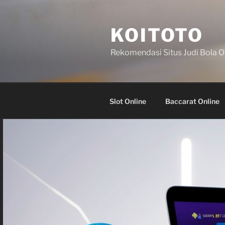
Skip
to
KOITOTO
content
Rekomendasi Situs Judi Bola O
Slot Online
Baccarat Online