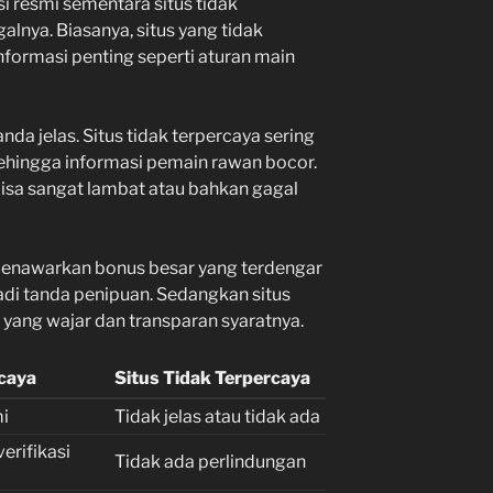
si resmi sementara situs tidak
galnya. Biasanya, situs yang tidak
formasi penting seperti aturan main
da jelas. Situs tidak terpercaya sering
ehingga informasi pemain rawan bocor.
isa sangat lambat atau bahkan gagal
 menawarkan bonus besar yang terdengar
jadi tanda penipuan. Sedangkan situs
yang wajar dan transparan syaratnya.
rcaya
Situs Tidak Terpercaya
i
Tidak jelas atau tidak ada
verifikasi
Tidak ada perlindungan