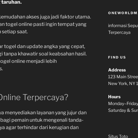
 taruhan.
ONEWORLDM
kemudahan akses juga jadi faktor utama.
 togel online pasti ingin tempat yang
informasi Sepu
 setiap saat.
Terpercaya
r togel dan update angka yang cepat,
i tanpa khawatir soal keabsahan hasil.
FIND US
ogel online menjadi lebih
s.
Address
123 Main Stree
New York, NY
 Online Terpercaya?
Hours
Monday–Frida
Saturday & S
caya menyediakan layanan yang jujur dan
 bagi pemain untuk mengenali tanda-
ya agar terhindar dari kerugian dan
Situs Toto