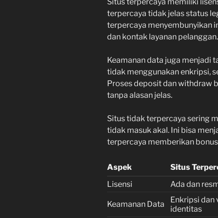
Situs terpercaya memiliki lisen
terpercaya tidak jelas status le
terpercaya menyembunyikan in
dan kontak layanan pelanggan.
Keamanan data juga menjadi tan
tidak menggunakan enkripsi, s
Proses deposit dan withdraw b
tanpa alasan jelas.
Situs tidak terpercaya sering
tidak masuk akal. Ini bisa men
terpercaya memberikan bonus 
Aspek
Situs Terpe
Lisensi
Ada dan resm
Enkripsi dan 
Keamanan Data
identitas