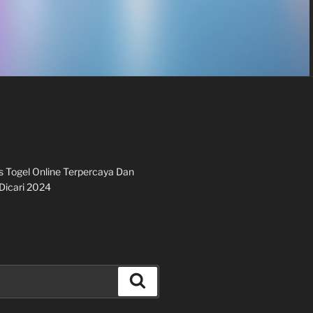
s Togel Online Terpercaya Dan
Dicari 2024
Search