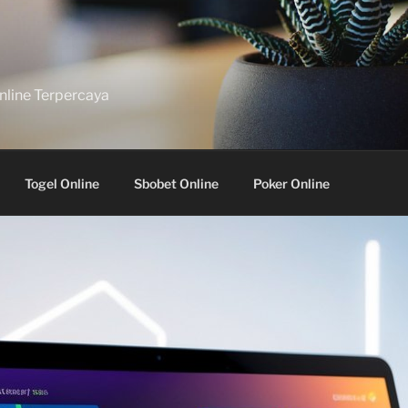
nline Terpercaya
Togel Online
Sbobet Online
Poker Online