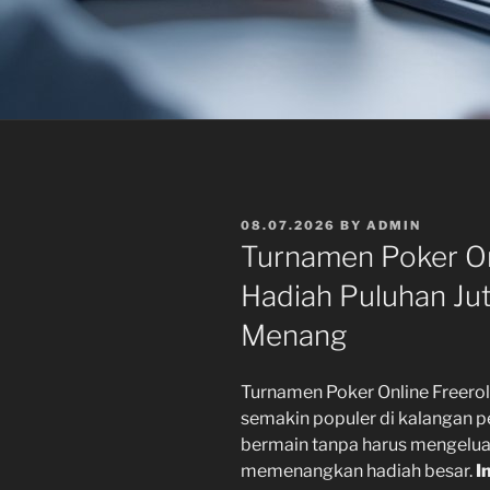
POSTED
08.07.2026
BY
ADMIN
ON
Turnamen Poker On
Hadiah Puluhan Ju
Menang
Turnamen Poker Online Freerol
semakin populer di kalangan p
bermain tanpa harus mengelua
memenangkan hadiah besar.
I