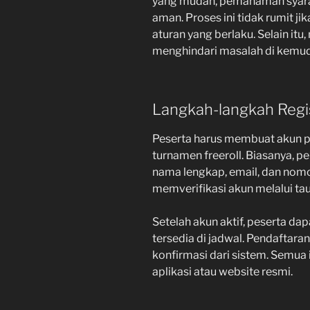
yang mudah, pemahaman syarat
aman. Proses ini tidak rumit j
aturan yang berlaku. Selain it
menghindari masalah di kemudi
Langkah-langkah Regis
Peserta harus membuat akun p
turnamen freeroll. Biasanya, 
nama lengkap, email, dan nomor
memverifikasi akun melalui tau
Setelah akun aktif, peserta da
tersedia di jadwal. Pendaftar
konfirmasi dari sistem. Semua 
aplikasi atau website resmi.