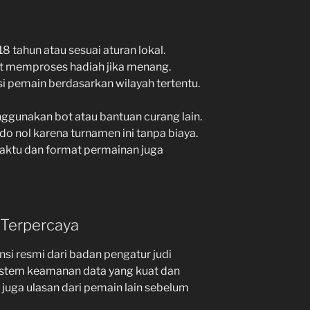
8 tahun atau sesuai aturan lokal.
pat memproses hadiah jika menang.
pemain berdasarkan wilayah tertentu.
enggunakan bot atau bantuan curang lain.
do nol karena turnamen ini tanpa biaya.
ktu dan format permainan juga
 Terpercaya
nsi resmi dari badan pengatur judi
istem keamanan data yang kuat dan
juga ulasan dari pemain lain sebelum