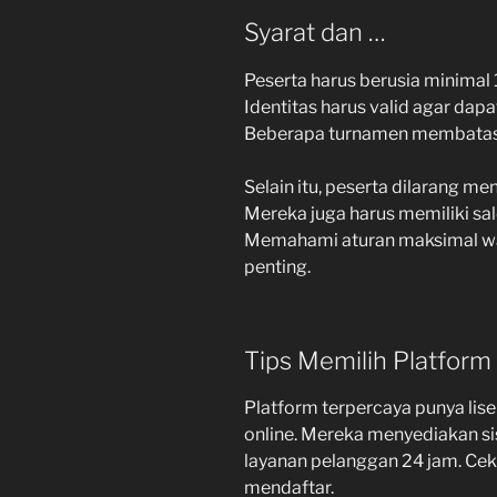
Syarat dan …
Peserta harus berusia minimal 1
Identitas harus valid agar da
Beberapa turnamen membatasi 
Selain itu, peserta dilarang m
Mereka juga harus memiliki sal
Memahami aturan maksimal wa
penting.
Tips Memilih Platform
Platform terpercaya punya lise
online. Mereka menyediakan s
layanan pelanggan 24 jam. Cek 
mendaftar.