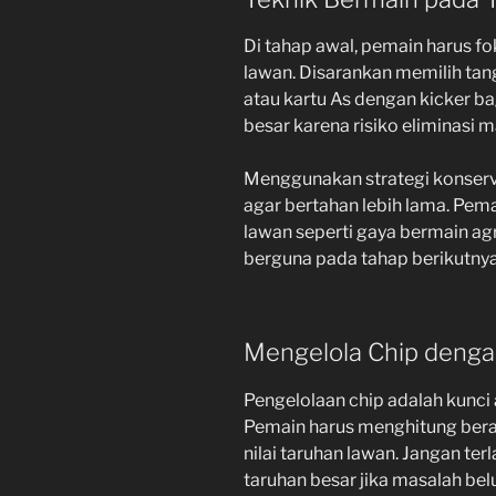
Di tahap awal, pemain harus 
lawan. Disarankan memilih tan
atau kartu As dengan kicker ba
besar karena risiko eliminasi ma
Menggunakan strategi konserv
agar bertahan lebih lama. Pem
lawan seperti gaya bermain agre
berguna pada tahap berikutnya
Mengelola Chip dengan
Pengelolaan chip adalah kunci 
Pemain harus menghitung berap
nilai taruhan lawan. Jangan te
taruhan besar jika masalah b