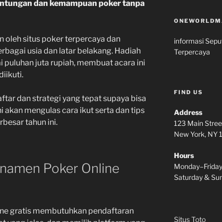
runtungan dan kemampuan poker tanpa
ONEWORLDM
 oleh situs poker terpercaya dan
informasi Sepu
rbagai usia dan latar belakang. Hadiah
Terpercaya
 puluhan juta rupiah, membuat acara ini
iikuti.
FIND US
ftar dan strategi yang tepat supaya bisa
ni akan mengulas cara ikut serta dan tips
Address
besar tahun ini.
123 Main Stree
New York, NY
Hours
rnamen Poker Online
Monday–Frida
Saturday & S
ine gratis membutuhkan pendaftaran
Situs Toto