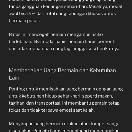
tanpa gangguan keuangan sehari-hari. Misalnya, modal
awal bisa 5% dari total uang tabungan khusus untuk
bermain poker.
Batas ini mencegah pemain mengambil risiko
berlebihan. Jika modal habis, pemain harus berhenti
dan tidak menambah uang lagi hingga sesi berikutnya.
Membedakan Uang Bermain dan Kebutuhan
Lain
Penting untuk memisahkan uang bermain dengan uang
untuk kebutuhan hidup sehari-hari, seperti makan,
tagihan, dan transportasi. Ini membantu pemain tetap
fokus dan tidak terbawa emosi saat kalah.
Menyimpan uang bermain di akun atau dompet sangat
disarankan. Pemain harus menghindari menggunakan