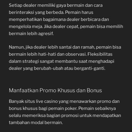
Setiap dealer memiliki gaya bermain dan cara
berinteraksi yang berbeda. Pemain harus
memperhatikan bagaimana dealer berbicara dan
mengelola meja. Jika dealer cepat, pemain bisa memilih
bermain lebih agresif.
Namun, jika dealer lebih santai dan ramah, pemain bisa
bermain lebih hati-hati dan observasi. Fleksibilitas
dalam strategi sangat membantu saat menghadapi
dealer yang berubah-ubah atau berganti-ganti.
Manfaatkan Promo Khusus dan Bonus
Banyak situs live casino yang menawarkan promo dan
bonus khusus bagi pemain poker. Pemain sebaiknya
selalu memeriksa bagian promosi untuk mendapatkan
tambahan modal bermain.