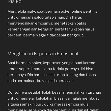
Risiko
Mengelola risiko saat bermain poker online penting
untuk menjaga saldo tetap aman. Dia harus
mengendalikan emosinya, menetapkan batas
kemenangan dan kerugian, serta tahu kapan harus
berhenti bermain agar tidak cepat bangkrut.
Menghindari Keputusan Emosional
Saat bermain poker, keputusan yang dibuat karena
emosi seperti marah atau terlalu percaya diri bisa
berbahaya. Dia harus selalu tetap tenang dan fokus
pada permainan, bukan pada perasaan.
Contohnya, setelah kalah besar, mengalahkan taruhan
untuk mengejar kekalahan biasanya malah membuat
situasi semakin buruk. Jika merasa emosi mulai
menguasai, sebaiknya dia berhenti dulu dan istirahat