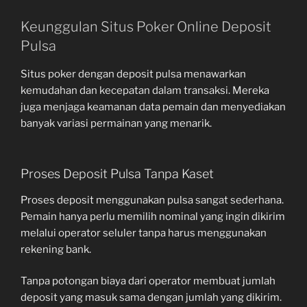
Keunggulan Situs Poker Online Deposit
Pulsa
Situs poker dengan deposit pulsa menawarkan
kemudahan dan kecepatan dalam transaksi. Mereka
juga menjaga keamanan data pemain dan menyediakan
banyak variasi permainan yang menarik.
Proses Deposit Pulsa Tanpa Kaset
Proses deposit menggunakan pulsa sangat sederhana.
Pemain hanya perlu memilih nominal yang ingin dikirim
melalui operator seluler tanpa harus menggunakan
rekening bank.
Tanpa potongan biaya dari operator membuat jumlah
deposit yang masuk sama dengan jumlah yang dikirim.