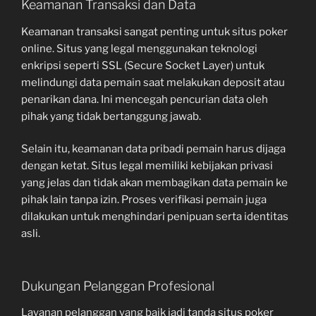
Keamanan Transaksi dan Data
Keamanan transaksi sangat penting untuk situs poker
online. Situs yang legal menggunakan teknologi
enkripsi seperti SSL (Secure Socket Layer) untuk
melindungi data pemain saat melakukan deposit atau
penarikan dana. Ini mencegah pencurian data oleh
pihak yang tidak bertanggung jawab.
Selain itu, keamanan data pribadi pemain harus dijaga
dengan ketat. Situs legal memiliki kebijakan privasi
yang jelas dan tidak akan membagikan data pemain ke
pihak lain tanpa izin. Proses verifikasi pemain juga
dilakukan untuk menghindari penipuan serta identitas
asli.
Dukungan Pelanggan Profesional
Layanan pelanggan yang baik jadi tanda situs poker