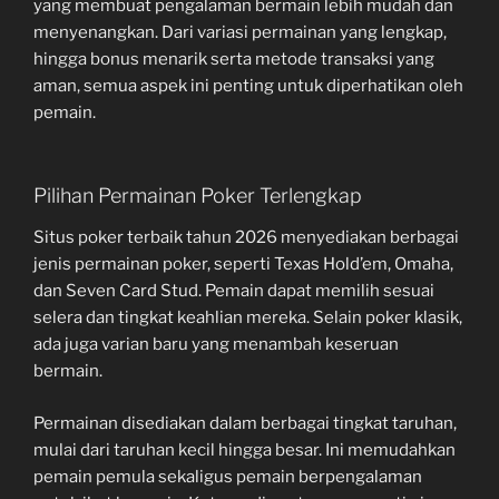
yang membuat pengalaman bermain lebih mudah dan
menyenangkan. Dari variasi permainan yang lengkap,
hingga bonus menarik serta metode transaksi yang
aman, semua aspek ini penting untuk diperhatikan oleh
pemain.
Pilihan Permainan Poker Terlengkap
Situs poker terbaik tahun 2026 menyediakan berbagai
jenis permainan poker, seperti Texas Hold’em, Omaha,
dan Seven Card Stud. Pemain dapat memilih sesuai
selera dan tingkat keahlian mereka. Selain poker klasik,
ada juga varian baru yang menambah keseruan
bermain.
Permainan disediakan dalam berbagai tingkat taruhan,
mulai dari taruhan kecil hingga besar. Ini memudahkan
pemain pemula sekaligus pemain berpengalaman