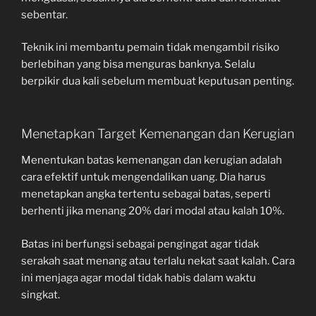
sebentar.
Teknik ini membantu pemain tidak mengambil risiko
berlebihan yang bisa menguras banknya. Selalu
berpikir dua kali sebelum membuat keputusan penting.
Menetapkan Target Kemenangan dan Kerugian
Menentukan batas kemenangan dan kerugian adalah
cara efektif untuk mengendalikan uang. Dia harus
menetapkan angka tertentu sebagai batas, seperti
berhenti jika menang 20% ​​dari modal atau kalah 10%.
Batas ini berfungsi sebagai pengingat agar tidak
serakah saat menang atau terlalu nekat saat kalah. Cara
ini menjaga agar modal tidak habis dalam waktu
singkat.