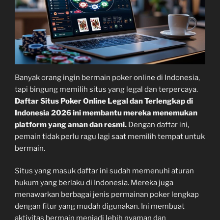
Banyak orang ingin bermain poker online di Indonesia,
tapi bingung memilih situs yang legal dan terpercaya.
Daftar Situs Poker Online Legal dan Terlengkap di
Indonesia 2026 ini membantu mereka menemukan
platform yang aman dan resmi.
Dengan daftar ini,
pemain tidak perlu ragu lagi saat memilih tempat untuk
bermain.
Situs yang masuk daftar ini sudah memenuhi aturan
hukum yang berlaku di Indonesia. Mereka juga
menawarkan berbagai jenis permainan poker lengkap
dengan fitur yang mudah digunakan. Ini membuat
aktivitas bermain menjadi lebih nyaman dan