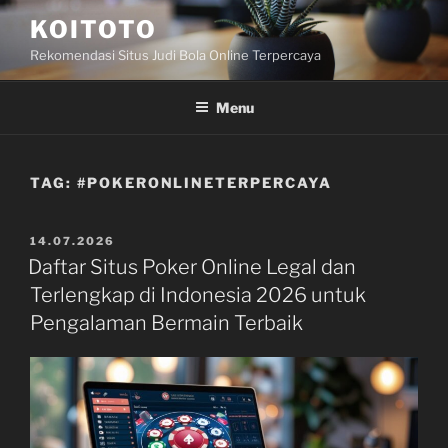
Skip
KOITOTO
to
Rekomendasi Situs Judi Bola Online Terpercaya
content
Menu
TAG:
#POKERONLINETERPERCAYA
POSTED
14.07.2026
ON
Daftar Situs Poker Online Legal dan
Terlengkap di Indonesia 2026 untuk
Pengalaman Bermain Terbaik