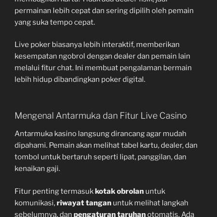
permainan lebih cepat dan sering dipilih oleh pemain
yang suka tempo cepat.
Live poker biasanya lebih interaktif, memberikan
kesempatan ngobrol dengan dealer dan pemain lain
melalui fitur chat. Ini membuat pengalaman bermain
lebih hidup dibandingkan poker digital.
Mengenal Antarmuka dan Fitur Live Casino
Antarmuka kasino langsung dirancang agar mudah
dipahami. Pemain akan melihat tabel kartu, dealer, dan
tombol untuk bertaruh seperti lipat, panggilan, dan
kenaikan gaji.
Fitur penting termasuk
kotak obrolan
untuk
komunikasi,
riwayat tangan
untuk melihat langkah
sebelumnya, dan
pengaturan taruhan
otomatis. Ada