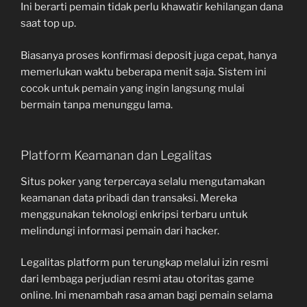
Ini berarti pemain tidak perlu khawatir kehilangan dana
saat top up.
Biasanya proses konfirmasi deposit juga cepat, hanya
memerlukan waktu beberapa menit saja. Sistem ini
cocok untuk pemain yang ingin langsung mulai
bermain tanpa menunggu lama.
Platform Keamanan dan Legalitas
Situs poker yang terpercaya selalu mengutamakan
keamanan data pribadi dan transaksi. Mereka
menggunakan teknologi enkripsi terbaru untuk
melindungi informasi pemain dari hacker.
Legalitas platform pun terungkap melalui izin resmi
dari lembaga perjudian resmi atau otoritas game
online. Ini menambah rasa aman bagi pemain selama