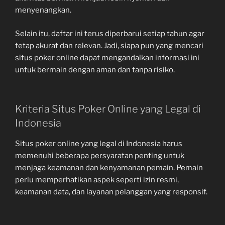
menyenangkan.
Selain itu, daftar ini terus diperbarui setiap tahun agar
tetap akurat dan relevan. Jadi, siapa pun yang mencari
situs poker online dapat mengandalkan informasi ini
untuk bermain dengan aman dan tanpa risiko.
Kriteria Situs Poker Online yang Legal di
Indonesia
Situs poker online yang legal di Indonesia harus
memenuhi beberapa persyaratan penting untuk
menjaga keamanan dan kenyamanan pemain. Pemain
perlu memperhatikan aspek seperti izin resmi,
keamanan data, dan layanan pelanggan yang responsif.