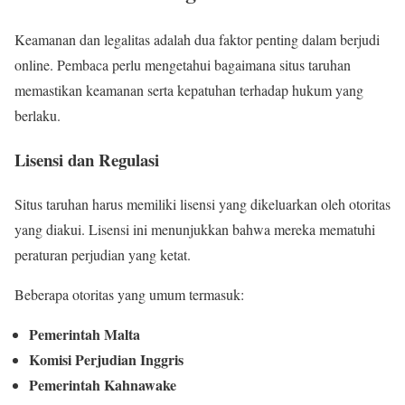
Keamanan dan legalitas adalah dua faktor penting dalam berjudi
online. Pembaca perlu mengetahui bagaimana situs taruhan
memastikan keamanan serta kepatuhan terhadap hukum yang
berlaku.
Lisensi dan Regulasi
Situs taruhan harus memiliki lisensi yang dikeluarkan oleh otoritas
yang diakui. Lisensi ini menunjukkan bahwa mereka mematuhi
peraturan perjudian yang ketat.
Beberapa otoritas yang umum termasuk:
Pemerintah Malta
Komisi Perjudian Inggris
Pemerintah Kahnawake