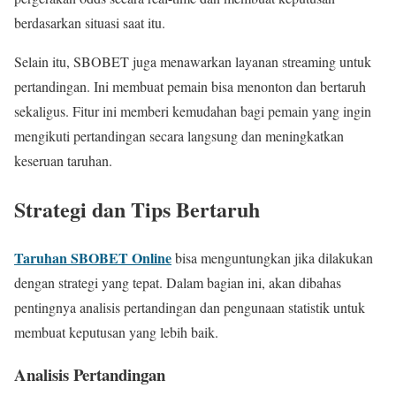
berdasarkan situasi saat itu.
Selain itu, SBOBET juga menawarkan layanan streaming untuk
pertandingan. Ini membuat pemain bisa menonton dan bertaruh
sekaligus. Fitur ini memberi kemudahan bagi pemain yang ingin
mengikuti pertandingan secara langsung dan meningkatkan
keseruan taruhan.
Strategi dan Tips Bertaruh
Taruhan SBOBET Online
bisa menguntungkan jika dilakukan
dengan strategi yang tepat. Dalam bagian ini, akan dibahas
pentingnya analisis pertandingan dan pengunaan statistik untuk
membuat keputusan yang lebih baik.
Analisis Pertandingan