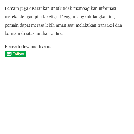
Pemain juga disarankan untuk tidak membagikan informasi
mereka dengan pihak ketiga. Dengan langkah-langkah ini,
pemain dapat merasa lebih aman saat melakukan transaksi dan
bermain di situs taruhan online.
Please follow and like us: