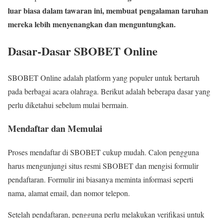
luar biasa dalam tawaran ini, membuat pengalaman taruhan
mereka lebih menyenangkan dan menguntungkan.
Dasar-Dasar SBOBET Online
SBOBET Online adalah platform yang populer untuk bertaruh
pada berbagai acara olahraga. Berikut adalah beberapa dasar yang
perlu diketahui sebelum mulai bermain.
Mendaftar dan Memulai
Proses mendaftar di SBOBET cukup mudah. Calon pengguna
harus mengunjungi situs resmi SBOBET dan mengisi formulir
pendaftaran. Formulir ini biasanya meminta informasi seperti
nama, alamat email, dan nomor telepon.
Setelah pendaftaran, pengguna perlu melakukan verifikasi untuk