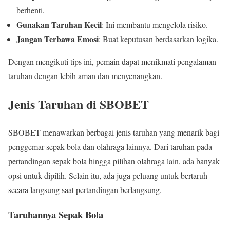
berhenti.
Gunakan Taruhan Kecil
: Ini membantu mengelola risiko.
Jangan Terbawa Emosi
: Buat keputusan berdasarkan logika.
Dengan mengikuti tips ini, pemain dapat menikmati pengalaman
taruhan dengan lebih aman dan menyenangkan.
Jenis Taruhan di SBOBET
SBOBET menawarkan berbagai jenis taruhan yang menarik bagi
penggemar sepak bola dan olahraga lainnya. Dari taruhan pada
pertandingan sepak bola hingga pilihan olahraga lain, ada banyak
opsi untuk dipilih. Selain itu, ada juga peluang untuk bertaruh
secara langsung saat pertandingan berlangsung.
Taruhannya Sepak Bola