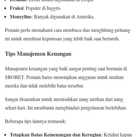
Fraksi
: Populer di Inggris.
Moneyline
: Banyak digunakan di Amerika.
Pemain perlu memahami cara membaca dan menghitung peluang
ini untuk membuat keputusan yang lebih baik saat bertaruh.
Tips Manajemen Keuangan
Manajemen keuangan yang baik sangat penting saat bermain di
SBOBET. Pemain harus menetapkan anggaran untuk taruhan
mereka dan tidak melebihi batas tersebut.
Sangat disarankan untuk memisahkan uang taruhan dari uang
sehari-hari. Ini membantu menghindari pengeluaran berlebihan.
Beberapa tips lainnya termasuk:
Tetapkan Batas Kemenangan dan Kerugian
: Ketahui kapan