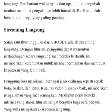
langsung. Pembaruan waktu nyata dan opsi untuk mengubah
taruhan membuat pengalaman lebih interaktif. Berikut adalah
beberapa fiturnya yang paling penting.
Streaming Langsung
Salah satu fitur unggulan dari SBOBET adalah streaming
langsung. Dengan fitur ini, pengguna dapat menonton
pertandingan secara langsung saat mereka bertaruh. Ini
memberikan kesempatan untuk melihat permainan dan membuat
keputusan yang lebih baik.
Pengguna bisa menikmati berbagai jenis olahraga seperti sepak
bola, basket, dan tenis. Kualitas video biasanya baik, memberikan
pengalaman yang menyenangkan. Meskipun perlu koneksi
internet yang stabil, fitur ini sangat berguna bagi para penjudi
yang suka mengikuti aksi secara langsung.