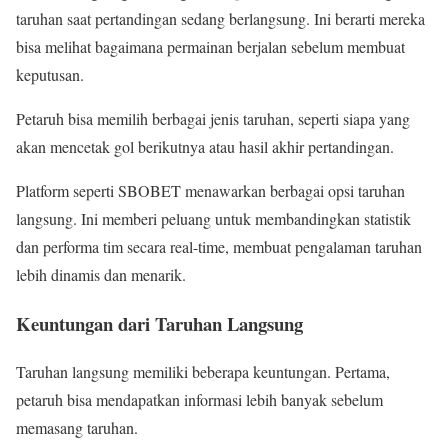
taruhan saat pertandingan sedang berlangsung. Ini berarti mereka
bisa melihat bagaimana permainan berjalan sebelum membuat
keputusan.
Petaruh bisa memilih berbagai jenis taruhan, seperti siapa yang
akan mencetak gol berikutnya atau hasil akhir pertandingan.
Platform seperti SBOBET menawarkan berbagai opsi taruhan
langsung. Ini memberi peluang untuk membandingkan statistik
dan performa tim secara real-time, membuat pengalaman taruhan
lebih dinamis dan menarik.
Keuntungan dari Taruhan Langsung
Taruhan langsung memiliki beberapa keuntungan. Pertama,
petaruh bisa mendapatkan informasi lebih banyak sebelum
memasang taruhan.