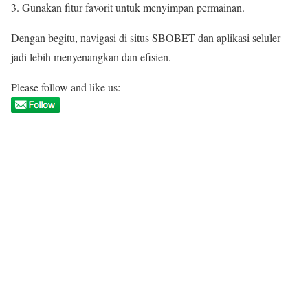
Gunakan fitur favorit untuk menyimpan permainan.
Dengan begitu, navigasi di situs SBOBET dan aplikasi seluler
jadi lebih menyenangkan dan efisien.
Please follow and like us: