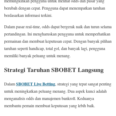
memungkinkan pengguna untuk melihat odds dan pasar yang
berubah dengan cepat. Pengguna dapat menempatkan taruhan
berdasarkan informasi terkini.
Dalam pasar real-time, odds dapat bergerak naik dan turun selama
pertandingan. Ini mengharuskan pengguna untuk memperhatikan
permainan dan membuat keputusan cepat. Dengan banyak pilihan
taruhan seperti handicap, total gol, dan banyak lagi, pengguna
memiliki banyak peluang untuk menang.
Strategi Taruhan SBOBET Langsung
SBOBET Live Betting
Dalam
, strategi yang tepat sangat penting
untuk meningkatkan peluang menang. Dua aspek kunci adalah
menganalisis odds dan manajemen bankroll. Keduanya
membantu pemain membuat keputusan yang lebih baik.