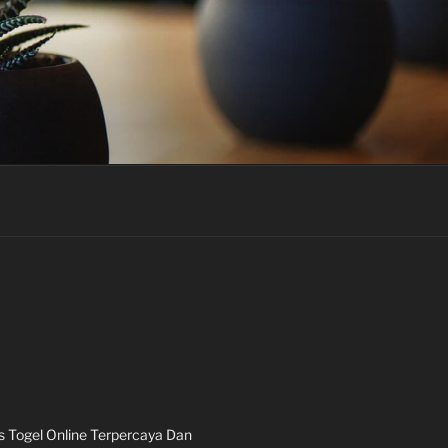
s Togel Online Terpercaya Dan