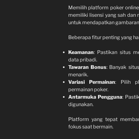
Memilih platform poker online 
memiliki lisensi yang sah dan 
untuk mendapatkan gambaran y
Beberapa fitur penting yang ha
Keamanan
: Pastikan situs 
data pribadi.
Tawaran Bonus
: Banyak sit
menarik.
Variasi Permainan
: Pilih 
permainan poker.
Antarmuka Pengguna
: Past
digunakan.
Platform yang tepat memba
fokus saat bermain.