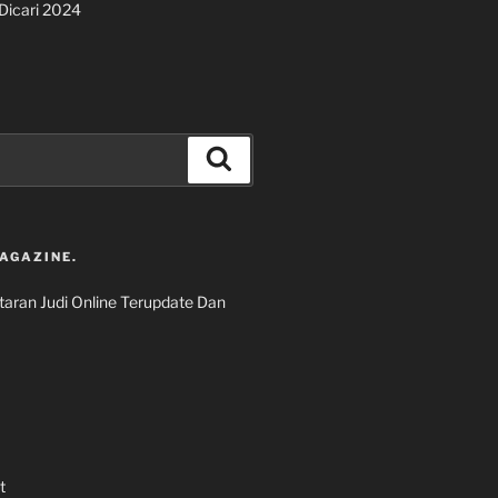
Dicari 2024
Search
AGAZINE.
taran Judi Online Terupdate Dan
t