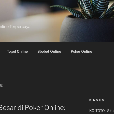
nline Terpercaya
Togel Online
Sbobet Online
Poker Online
NE
FIND US
esar di Poker Online:
KOITOTO : Situ