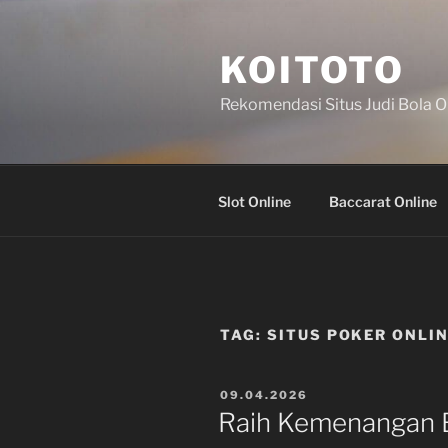
Skip
to
KOITOTO
content
Rekomendasi Situs Judi Bola O
Slot Online
Baccarat Online
TAG:
SITUS POKER ONLI
POSTED
09.04.2026
ON
Raih Kemenangan B