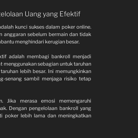
gelolaan Uang yang Efektif
dalah kunci sukses dalam poker online.
n anggaran sebelum bermain dan tidak
bantu menghindari kerugian besar.
ektif adalah membagi bankroll menjadi
at menggunakan sebagian untuk taruhan
 taruhan lebih besar. Ini memungkinkan
g-senang sambil menjaga risiko tetap
lin. Jika merasa emosi memengaruhi
nak. Dengan pengelolaan bankroll yang
ti poker lebih lama dan meningkatkan