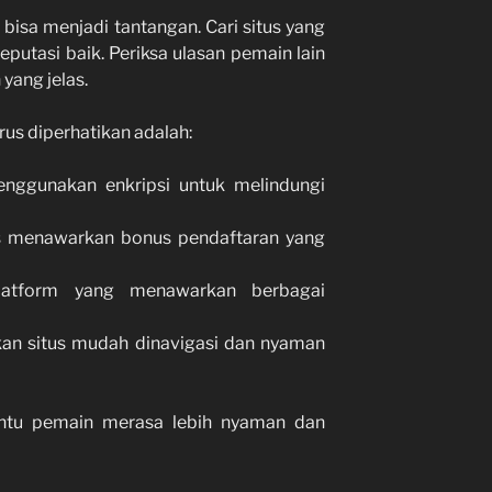
bisa menjadi tantangan. Cari situs yang
reputasi baik. Periksa ulasan pemain lain
ang jelas.
rus diperhatikan adalah:
menggunakan enkripsi untuk melindungi
us menawarkan bonus pendaftaran yang
platform yang menawarkan berbagai
ikan situs mudah dinavigasi dan nyaman
ntu pemain merasa lebih nyaman dan