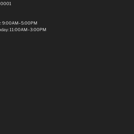
 10001
y: 9:00AM–5:00PM
unday: 11:00AM–3:00PM