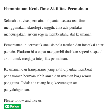
Pemantauan Real-Time Aktifitas Permainan
Seluruh aktivitas permainan dipantau secara real-time
menggunakan teknologi canggih. Jika ada perilaku
mencurigakan, sistem segera memberitahu staf keamanan.
Pemantauan ini termasuk analisis pola taruhan dan interaksi antar
pemain. Platform bisa cepat mengambil tindakan seperti suspend
akun untuk menjaga integritas permainan.
Keamanan dan transparansi yang aktif dipantau membuat
pengalaman bermain lebih aman dan nyaman bagi semua
pengguna. Tidak ada ruang bagi kecurangan atau
penyalahgunaan.
Please follow and like us: