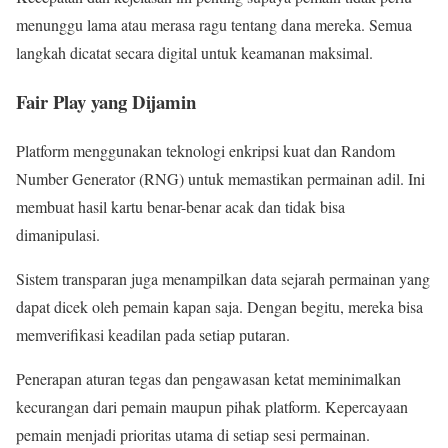
menunggu lama atau merasa ragu tentang dana mereka. Semua
langkah dicatat secara digital untuk keamanan maksimal.
Fair Play yang Dijamin
Platform menggunakan teknologi enkripsi kuat dan Random
Number Generator (RNG) untuk memastikan permainan adil. Ini
membuat hasil kartu benar-benar acak dan tidak bisa
dimanipulasi.
Sistem transparan juga menampilkan data sejarah permainan yang
dapat dicek oleh pemain kapan saja. Dengan begitu, mereka bisa
memverifikasi keadilan pada setiap putaran.
Penerapan aturan tegas dan pengawasan ketat meminimalkan
kecurangan dari pemain maupun pihak platform. Kepercayaan
pemain menjadi prioritas utama di setiap sesi permainan.