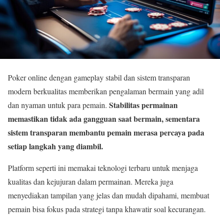
Poker online dengan gameplay stabil dan sistem transparan
modern berkualitas memberikan pengalaman bermain yang adil
Stabilitas permainan
dan nyaman untuk para pemain.
memastikan tidak ada gangguan saat bermain, sementara
sistem transparan membantu pemain merasa percaya pada
setiap langkah yang diambil.
Platform seperti ini memakai teknologi terbaru untuk menjaga
kualitas dan kejujuran dalam permainan. Mereka juga
menyediakan tampilan yang jelas dan mudah dipahami, membuat
pemain bisa fokus pada strategi tanpa khawatir soal kecurangan.