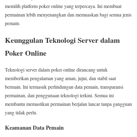
memilih platform poker online yang terpercaya. Ini membuat
permainan lebih menyenangkan dan memuaskan bagi semua jenis
pemain.
Keunggulan Teknologi Server dalam
Poker Online
Teknologi server dalam poker online dirancang untuk
memberikan pengalaman yang aman, jujur, dan stabil saat
bermain. Ini termasuk perlindungan data pemain, transparansi
permainan, dan penggunaan teknologi terkini. Semua ini
membantu memastikan permainan berjalan lancar tanpa gangguan
yang tidak perlu.
Keamanan Data Pemain