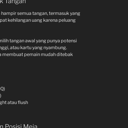
ak Tangan
 hampir semua tangan, termasuk yang
pat kehilangan uang karena peluang
ilih tangan awal yang punya potensi
inggi, atau kartu yang nyambung.
isa membuat pemain mudah ditebak
QQ)
)
ht atau flush
 Posisi Meja