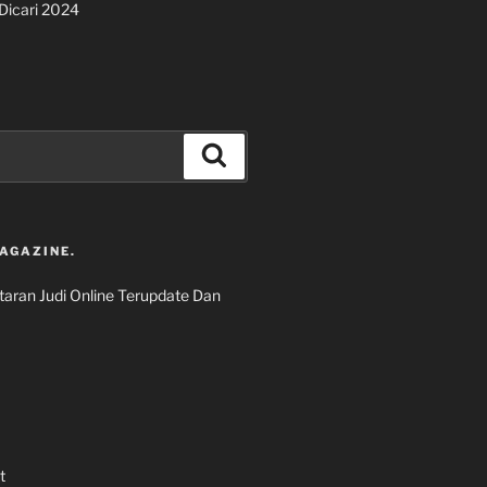
Dicari 2024
Search
AGAZINE.
taran Judi Online Terupdate Dan
t