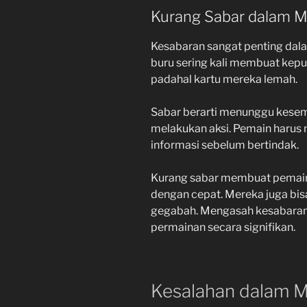
Kurang Sabar dalam 
Kesabaran sangat penting dala
buru sering kali membuat keput
padahal kartu mereka lemah.
Sabar berarti menunggu kesem
melakukan aksi. Pemain haru
informasi sebelum bertindak.
Kurang sabar membuat pemai
dengan cepat. Mereka juga bis
gegabah. Mengasah kesabaran
permainan secara signifikan.
Kesalahan dalam 