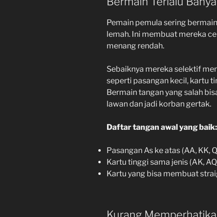
Bermain Terlalu Bany
Pemain pemula sering bermain
lemah. Ini membuat mereka ce
menang rendah.
Sebaiknya mereka selektif mem
seperti pasangan kecil, kartu t
Bermain tangan yang salah b
lawan dan jadi korban gertak.
Daftar tangan awal yang baik:
Pasangan As ke atas (AA, KK, 
Kartu tinggi sama jenis (AK, AQ
Kartu yang bisa membuat straig
Kurang Memperhatikan