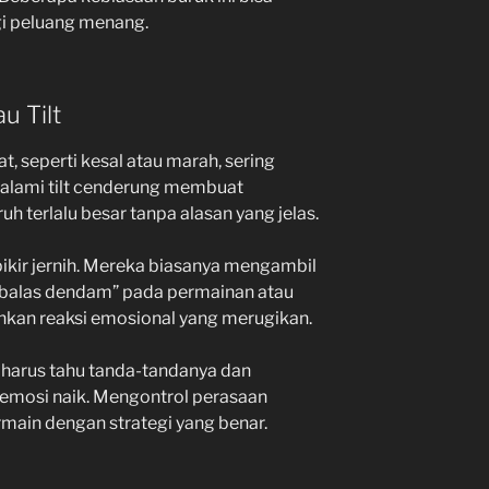
i peluang menang.
u Tilt
, seperti kesal atau marah, sering
alami tilt cenderung membuat
uh terlalu besar tanpa alasan yang jelas.
pikir jernih. Mereka biasanya mengambil
k “balas dendam” pada permainan atau
ainkan reaksi emosional yang merugikan.
n harus tahu tanda-tandanya dan
a emosi naik. Mengontrol perasaan
main dengan strategi yang benar.