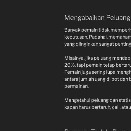
Mengabaikan Peluang d
Banyak pemain tidak memperh
keputusan. Padahal, memaham
yang diinginkan sangat pentin
Misalnya, jika peluang mendap
20%, tapi pemain tetap bertaruh 
Pemain juga sering lupa mengh
antara jumlah uang di pot dan 
permainan.
Mengetahui peluang dan stat
kapan harus bertaruh, call, ata