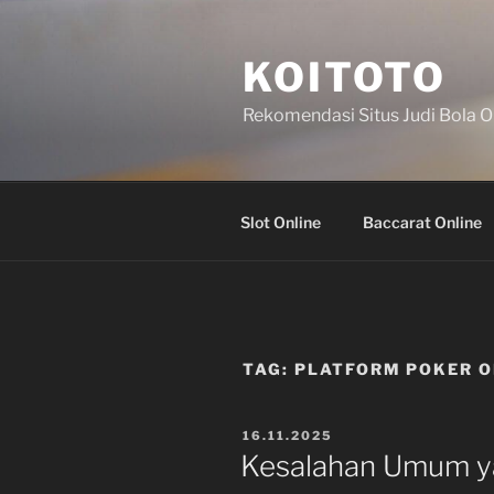
Skip
to
KOITOTO
content
Rekomendasi Situs Judi Bola O
Slot Online
Baccarat Online
TAG:
PLATFORM POKER O
POSTED
16.11.2025
ON
Kesalahan Umum ya