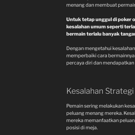
menang dan membuat permaina
Untuk tetap unggul di poker 
kesalahan umum seperti terla
bermain terlalu banyak tanga
Dengan mengetahui kesalahan in
memperbaiki cara bermainnya.
percaya diri dan mendapatkan h
Kesalahan Strategi
Pemain sering melakukan kes
peluang menang mereka. Kesala
mereka memanfaatkan peluang,
posisi di meja.