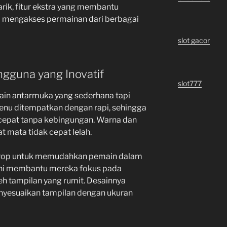
ik, fitur ekstra yang membantu
lam mengakses permainan dari berbagai
slot gacor
gguna yang Inovatif
slot777
ain antarmuka yang sederhana tapi
nu ditempatkan dengan rapi, sehingga
cepat tanpa kebingungan. Warna dan
 mata tidak cepat lelah.
d-drop untuk memudahkan pemain dalam
 ini membantu mereka fokus pada
h tampilan yang rumit. Desainnya
menyesuaikan tampilan dengan ukuran