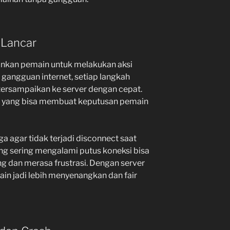
 Lancar
nkan pemain untuk melakukan aksi
 gangguan internet, setiap langkah
 tersampaikan ke server dengan cepat.
n yang bisa membuat keputusan pemain
ga agar tidak terjadi disconnect saat
ng sering mengalami putus koneksi bisa
 dan merasa frustrasi. Dengan server
ain jadi lebih menyenangkan dan fair