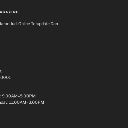
AGAZINE.
taran Judi Online Terupdate Dan
t
 10001
y: 9:00AM–5:00PM
unday: 11:00AM–3:00PM