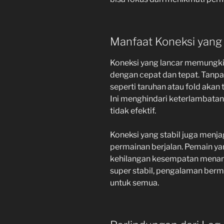
Manfaat Koneksi yang
Koneksi yang lancar memungki
dengan cepat dan tepat. Tanpa
seperti taruhan atau fold akan
Ini menghindari keterlambata
tidak efektif.
Koneksi yang stabil juga menja
permainan berjalan. Pemain ya
kehilangan kesempatan menang
super stabil, pengalaman berm
untuk semua.