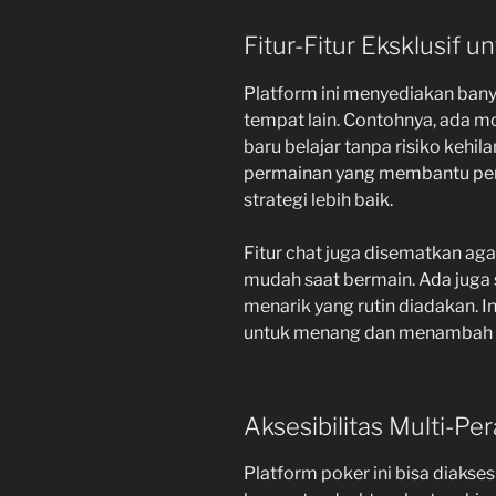
Fitur-Fitur Eksklusif 
Platform ini menyediakan banya
tempat lain. Contohnya, ada 
baru belajar tanpa risiko kehila
permainan yang membantu pe
strategi lebih baik.
Fitur chat juga disematkan ag
mudah saat bermain. Ada juga
menarik yang rutin diadakan. 
untuk menang dan menambah 
Aksesibilitas Multi-Pe
Platform poker ini bisa diakses