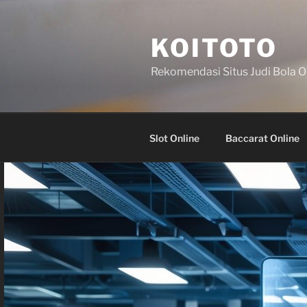
Skip
to
KOITOTO
content
Rekomendasi Situs Judi Bola O
Slot Online
Baccarat Online