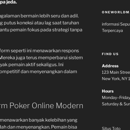
pa jeda.
ONEWORLDM
alaman bermain lebih seru dan adil.
 putus koneksi atau lag saat taruhan
informasi Sepu
antu pemain fokus pada strategi tanpa
Terpercaya
tform seperti ini menawarkan respons
FIND US
 Mereka juga terus memperbarui sistem
ak pemain aktif sekaligus. Ini
Address
ompetitif dan menyenangkan dalam
123 Main Stree
New York, NY
Hours
Monday–Frida
rm Poker Online Modern
Saturday & S
 menawarkan banyak kelebihan yang
ah dan menyenangkan. Pemain bisa
Situs Toto