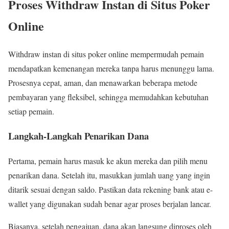
Proses Withdraw Instan di Situs Poker
Online
Withdraw instan di situs poker online mempermudah pemain
mendapatkan kemenangan mereka tanpa harus menunggu lama.
Prosesnya cepat, aman, dan menawarkan beberapa metode
pembayaran yang fleksibel, sehingga memudahkan kebutuhan
setiap pemain.
Langkah-Langkah Penarikan Dana
Pertama, pemain harus masuk ke akun mereka dan pilih menu
penarikan dana. Setelah itu, masukkan jumlah uang yang ingin
ditarik sesuai dengan saldo. Pastikan data rekening bank atau e-
wallet yang digunakan sudah benar agar proses berjalan lancar.
Biasanya, setelah pengajuan, dana akan langsung diproses oleh