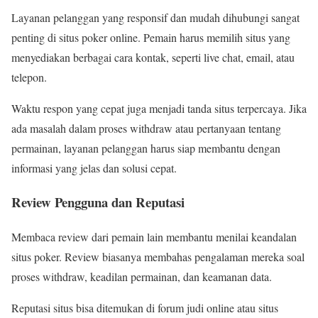
Layanan pelanggan yang responsif dan mudah dihubungi sangat
penting di situs poker online. Pemain harus memilih situs yang
menyediakan berbagai cara kontak, seperti live chat, email, atau
telepon.
Waktu respon yang cepat juga menjadi tanda situs terpercaya. Jika
ada masalah dalam proses withdraw atau pertanyaan tentang
permainan, layanan pelanggan harus siap membantu dengan
informasi yang jelas dan solusi cepat.
Review Pengguna dan Reputasi
Membaca review dari pemain lain membantu menilai keandalan
situs poker. Review biasanya membahas pengalaman mereka soal
proses withdraw, keadilan permainan, dan keamanan data.
Reputasi situs bisa ditemukan di forum judi online atau situs