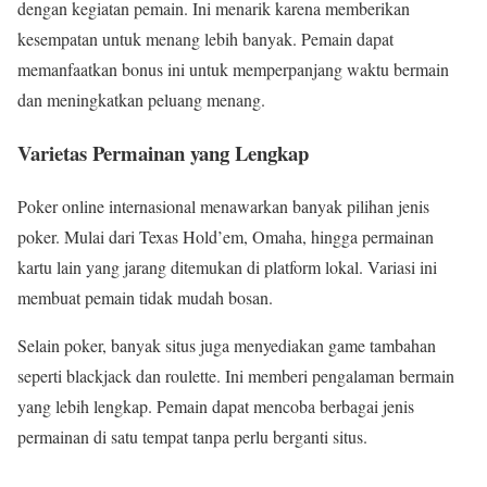
dengan kegiatan pemain. Ini menarik karena memberikan
kesempatan untuk menang lebih banyak. Pemain dapat
memanfaatkan bonus ini untuk memperpanjang waktu bermain
dan meningkatkan peluang menang.
Varietas Permainan yang Lengkap
Poker online internasional menawarkan banyak pilihan jenis
poker. Mulai dari Texas Hold’em, Omaha, hingga permainan
kartu lain yang jarang ditemukan di platform lokal. Variasi ini
membuat pemain tidak mudah bosan.
Selain poker, banyak situs juga menyediakan game tambahan
seperti blackjack dan roulette. Ini memberi pengalaman bermain
yang lebih lengkap. Pemain dapat mencoba berbagai jenis
permainan di satu tempat tanpa perlu berganti situs.