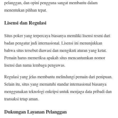
pelanggan, dan opini pengguna sangat membantu dalam
menentukan pilihan tepat.
Lisensi dan Regulasi
Situs poker yang terpercaya biasanya memiliki lisensi resmi dari
badan pengatur judi internasional. Lisensi ini menunjukkan
bahwa situs tersebut diawasi dan mengikuti aturan yang ketat.
Pemain harus memeriksa apakah situs mencantumkan nomor
lisensi dan nama lembaga pengawas.
Regulasi yang jelas membantu melindungi pemain dari penipuan.
Selain itu, situs yang mematuhi standar internasional biasanya
menggunakan teknologi enkripsi untuk menjaga data pribadi dan
transaksi tetap aman.
Dukungan Layanan Pelanggan