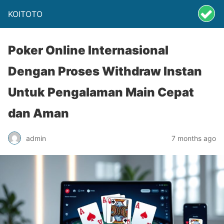
KOITOTO
Poker Online Internasional
Dengan Proses Withdraw Instan
Untuk Pengalaman Main Cepat
dan Aman
admin
7 months ago