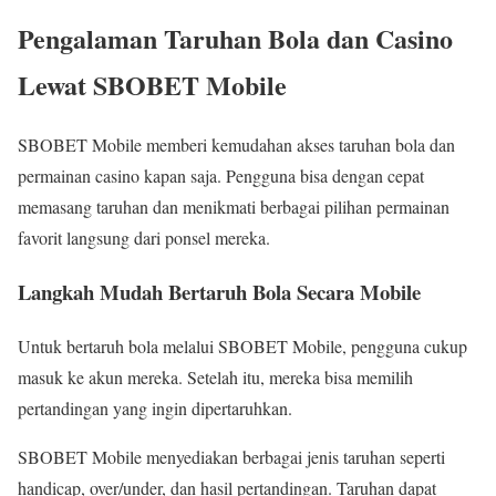
Pengalaman Taruhan Bola dan Casino
Lewat SBOBET Mobile
SBOBET Mobile memberi kemudahan akses taruhan bola dan
permainan casino kapan saja. Pengguna bisa dengan cepat
memasang taruhan dan menikmati berbagai pilihan permainan
favorit langsung dari ponsel mereka.
Langkah Mudah Bertaruh Bola Secara Mobile
Untuk bertaruh bola melalui SBOBET Mobile, pengguna cukup
masuk ke akun mereka. Setelah itu, mereka bisa memilih
pertandingan yang ingin dipertaruhkan.
SBOBET Mobile menyediakan berbagai jenis taruhan seperti
handicap, over/under, dan hasil pertandingan. Taruhan dapat