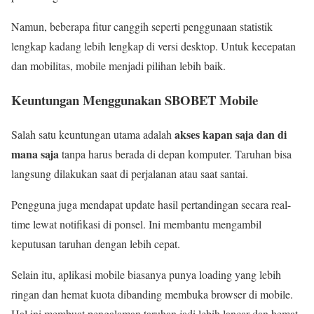
Namun, beberapa fitur canggih seperti penggunaan statistik
lengkap kadang lebih lengkap di versi desktop. Untuk kecepatan
dan mobilitas, mobile menjadi pilihan lebih baik.
Keuntungan Menggunakan SBOBET Mobile
akses kapan saja dan di
Salah satu keuntungan utama adalah
mana saja
tanpa harus berada di depan komputer. Taruhan bisa
langsung dilakukan saat di perjalanan atau saat santai.
Pengguna juga mendapat update hasil pertandingan secara real-
time lewat notifikasi di ponsel. Ini membantu mengambil
keputusan taruhan dengan lebih cepat.
Selain itu, aplikasi mobile biasanya punya loading yang lebih
ringan dan hemat kuota dibanding membuka browser di mobile.
Hal ini membuat pengalaman taruhan jadi lebih lancar dan hemat