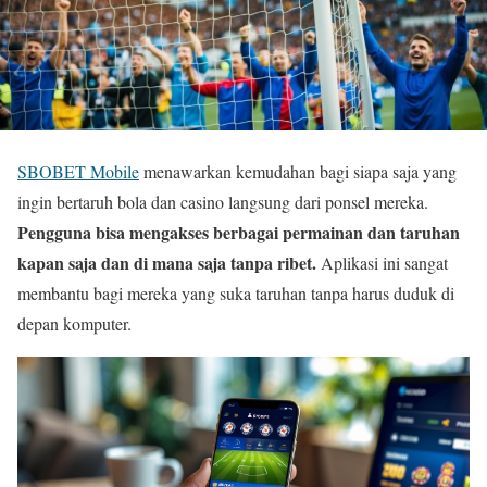
SBOBET Mobile
menawarkan kemudahan bagi siapa saja yang
ingin bertaruh bola dan casino langsung dari ponsel mereka.
Pengguna bisa mengakses berbagai permainan dan taruhan
kapan saja dan di mana saja tanpa ribet.
Aplikasi ini sangat
membantu bagi mereka yang suka taruhan tanpa harus duduk di
depan komputer.