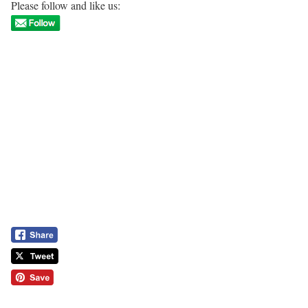
Please follow and like us: