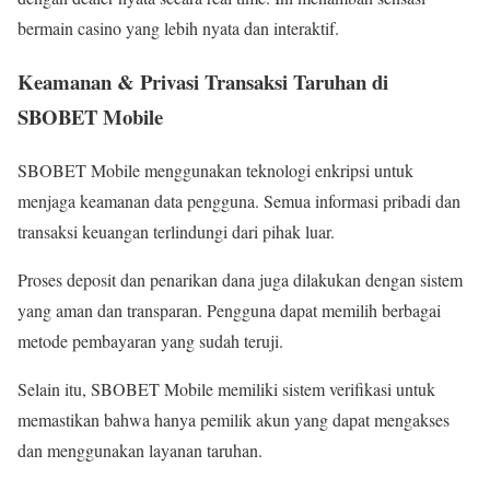
bermain casino yang lebih nyata dan interaktif.
Keamanan & Privasi Transaksi Taruhan di
SBOBET Mobile
SBOBET Mobile menggunakan teknologi enkripsi untuk
menjaga keamanan data pengguna. Semua informasi pribadi dan
transaksi keuangan terlindungi dari pihak luar.
Proses deposit dan penarikan dana juga dilakukan dengan sistem
yang aman dan transparan. Pengguna dapat memilih berbagai
metode pembayaran yang sudah teruji.
Selain itu, SBOBET Mobile memiliki sistem verifikasi untuk
memastikan bahwa hanya pemilik akun yang dapat mengakses
dan menggunakan layanan taruhan.