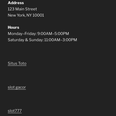
Address
123 Main Street
New York, NY 10001
Hours
Monday–Friday: 9:00AM–5:00PM
Saturday & Sunday: 11:00AM–3:00PM
Situs Toto
slot gacor
slot777