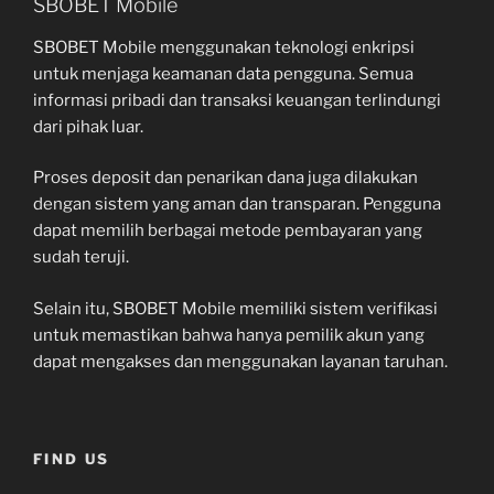
SBOBET Mobile
SBOBET Mobile menggunakan teknologi enkripsi
untuk menjaga keamanan data pengguna. Semua
informasi pribadi dan transaksi keuangan terlindungi
dari pihak luar.
Proses deposit dan penarikan dana juga dilakukan
dengan sistem yang aman dan transparan. Pengguna
dapat memilih berbagai metode pembayaran yang
sudah teruji.
Selain itu, SBOBET Mobile memiliki sistem verifikasi
untuk memastikan bahwa hanya pemilik akun yang
dapat mengakses dan menggunakan layanan taruhan.
FIND US