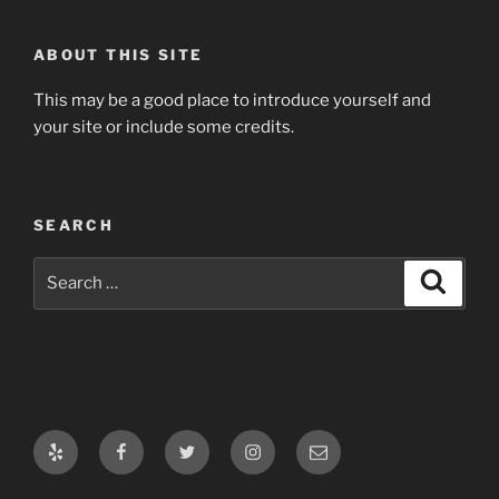
ABOUT THIS SITE
This may be a good place to introduce yourself and
your site or include some credits.
SEARCH
Search
Search
for:
Yelp
Facebook
Twitter
Instagram
Email