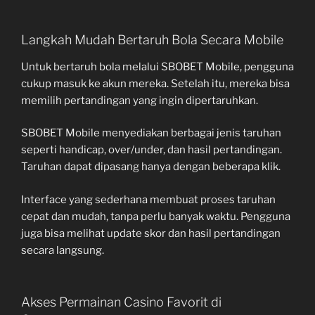
Langkah Mudah Bertaruh Bola Secara Mobile
Untuk bertaruh bola melalui SBOBET Mobile, pengguna
cukup masuk ke akun mereka. Setelah itu, mereka bisa
memilih pertandingan yang ingin dipertaruhkan.
SBOBET Mobile menyediakan berbagai jenis taruhan
seperti handicap, over/under, dan hasil pertandingan.
Taruhan dapat dipasang hanya dengan beberapa klik.
Interface yang sederhana membuat proses taruhan
cepat dan mudah, tanpa perlu banyak waktu. Pengguna
juga bisa melihat update skor dan hasil pertandingan
secara langsung.
Akses Permainan Casino Favorit di