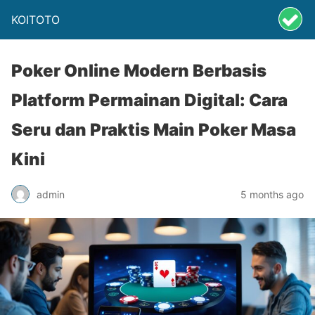
KOITOTO
Poker Online Modern Berbasis
Platform Permainan Digital: Cara
Seru dan Praktis Main Poker Masa
Kini
admin
5 months ago