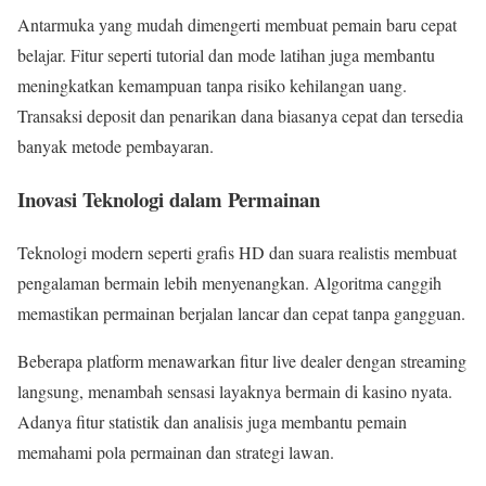
Antarmuka yang mudah dimengerti membuat pemain baru cepat
belajar. Fitur seperti tutorial dan mode latihan juga membantu
meningkatkan kemampuan tanpa risiko kehilangan uang.
Transaksi deposit dan penarikan dana biasanya cepat dan tersedia
banyak metode pembayaran.
Inovasi Teknologi dalam Permainan
Teknologi modern seperti grafis HD dan suara realistis membuat
pengalaman bermain lebih menyenangkan. Algoritma canggih
memastikan permainan berjalan lancar dan cepat tanpa gangguan.
Beberapa platform menawarkan fitur live dealer dengan streaming
langsung, menambah sensasi layaknya bermain di kasino nyata.
Adanya fitur statistik dan analisis juga membantu pemain
memahami pola permainan dan strategi lawan.