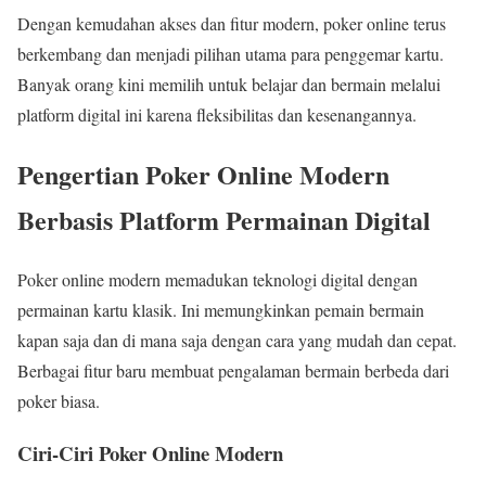
Dengan kemudahan akses dan fitur modern, poker online terus
berkembang dan menjadi pilihan utama para penggemar kartu.
Banyak orang kini memilih untuk belajar dan bermain melalui
platform digital ini karena fleksibilitas dan kesenangannya.
Pengertian Poker Online Modern
Berbasis Platform Permainan Digital
Poker online modern memadukan teknologi digital dengan
permainan kartu klasik. Ini memungkinkan pemain bermain
kapan saja dan di mana saja dengan cara yang mudah dan cepat.
Berbagai fitur baru membuat pengalaman bermain berbeda dari
poker biasa.
Ciri-Ciri Poker Online Modern