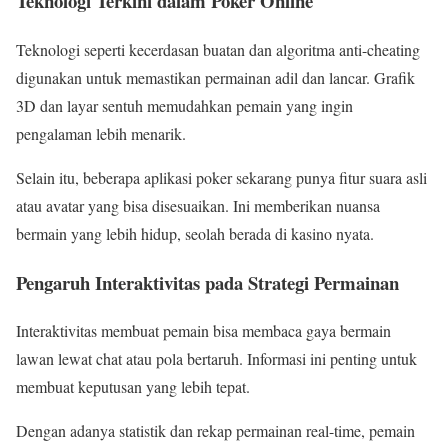
Teknologi Terkini dalam Poker Online
Teknologi seperti kecerdasan buatan dan algoritma anti-cheating
digunakan untuk memastikan permainan adil dan lancar. Grafik
3D dan layar sentuh memudahkan pemain yang ingin
pengalaman lebih menarik.
Selain itu, beberapa aplikasi poker sekarang punya fitur suara asli
atau avatar yang bisa disesuaikan. Ini memberikan nuansa
bermain yang lebih hidup, seolah berada di kasino nyata.
Pengaruh Interaktivitas pada Strategi Permainan
Interaktivitas membuat pemain bisa membaca gaya bermain
lawan lewat chat atau pola bertaruh. Informasi ini penting untuk
membuat keputusan yang lebih tepat.
Dengan adanya statistik dan rekap permainan real-time, pemain