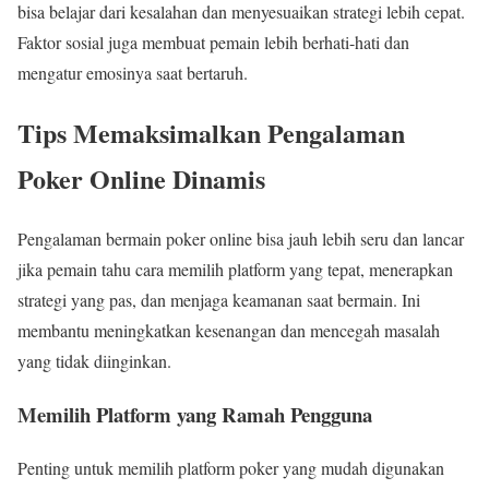
bisa belajar dari kesalahan dan menyesuaikan strategi lebih cepat.
Faktor sosial juga membuat pemain lebih berhati-hati dan
mengatur emosinya saat bertaruh.
Tips Memaksimalkan Pengalaman
Poker Online Dinamis
Pengalaman bermain poker online bisa jauh lebih seru dan lancar
jika pemain tahu cara memilih platform yang tepat, menerapkan
strategi yang pas, dan menjaga keamanan saat bermain. Ini
membantu meningkatkan kesenangan dan mencegah masalah
yang tidak diinginkan.
Memilih Platform yang Ramah Pengguna
Penting untuk memilih platform poker yang mudah digunakan