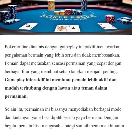
Poker online dinamis dengan gameplay interaktif menawarkan
pengalaman bermain yang lebih seru dan tidak membosankan.
Pemain dapat merasakan sensasi permainan yang cepat dengan
berbagai fitur yang membuat setiap langkah menjadi penting.
Gameplay interaktif ini membuat pemain lebih aktif dan
mudah terhubung dengan lawan atau teman dalam
permainan.
Selain itu, permainan ini biasanya menyediakan berbagai mode
dan tantangan yang bisa dipilih sesuai gaya bermain. Dengan
begitu, pemain bisa mengasah strategi sambil menikmati hiburan