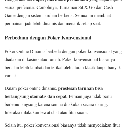
sesuai preferensi. Contohnya, Turnamen Sit & Go dan Cash
Game dengan sistem taruhan berbeda. Semua ini membuat
permainan jadi lebih dinamis dan menarik setiap saat.
Perbedaan dengan Poker Konvensional
Poker Online Dinamis berbeda dengan poker konvensional yang
diadakan di kasino atau rumah. Poker konvensional biasanya
berjalan lebih lambat dan terikat oleh aturan klasik tanpa banyak
variasi.
prostesan taruhan bisa
Dalam poker online dinamis,
berlangsung otomatis dan cepat
. Pemain juga tidak perlu
bertemu langsung karena semua dilakukan secara daring.
Interaksi dilakukan lewat chat atau fitur suara.
Selain itu, poker konvensional biasanya tidak menyediakan fitur