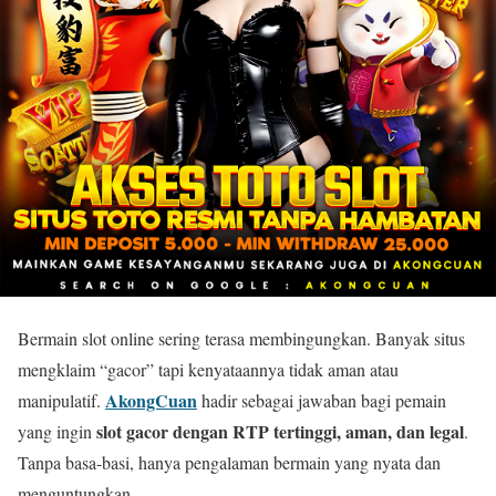
Bermain slot online sering terasa membingungkan. Banyak situs
mengklaim “gacor” tapi kenyataannya tidak aman atau
AkongCuan
manipulatif.
hadir sebagai jawaban bagi pemain
slot gacor dengan RTP tertinggi, aman, dan legal
yang ingin
.
Tanpa basa-basi, hanya pengalaman bermain yang nyata dan
menguntungkan.