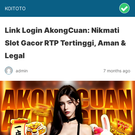
KOITOTO
Link Login AkongCuan: Nikmati
Slot Gacor RTP Tertinggi, Aman &
Legal
admin
7 months ago