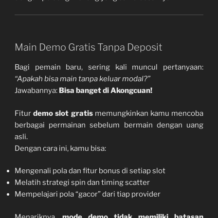
Main Demo Gratis Tanpa Deposit
Bagi pemain baru, sering kali muncul pertanyaan:
“Apakah bisa main tanpa keluar modal?”
Jawabannya:
Bisa banget di Akongcuan!
Fitur
demo slot gratis
memungkinkan kamu mencoba
berbagai permainan sebelum bermain dengan uang
asli.
Dengan cara ini, kamu bisa:
Mengenali pola dan fitur bonus di setiap slot
Melatih strategi spin dan timing scatter
Mempelajari pola “gacor” dari tiap provider
Menariknya,
mode demo tidak memiliki batasan