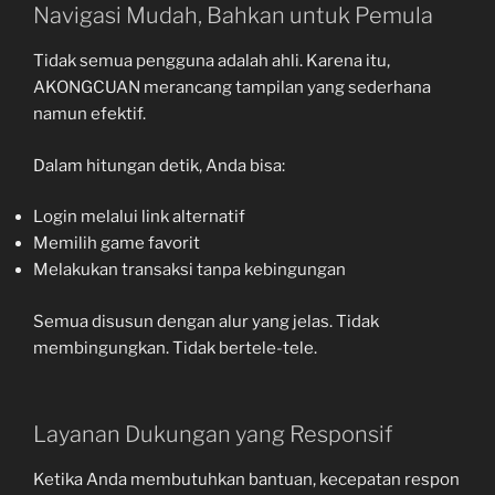
Navigasi Mudah, Bahkan untuk Pemula
Tidak semua pengguna adalah ahli. Karena itu,
AKONGCUAN merancang tampilan yang sederhana
namun efektif.
Dalam hitungan detik, Anda bisa:
Login melalui link alternatif
Memilih game favorit
Melakukan transaksi tanpa kebingungan
Semua disusun dengan alur yang jelas. Tidak
membingungkan. Tidak bertele-tele.
Layanan Dukungan yang Responsif
Ketika Anda membutuhkan bantuan, kecepatan respon