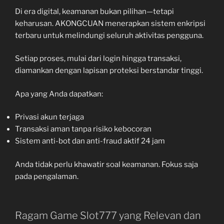
Di era digital, keamanan bukan pilihan—tetapi
keharusan. AKONGCUAN menerapkan sistem enkripsi
terbaru untuk melindungi seluruh aktivitas pengguna.
Setiap proses, mulai dari login hingga transaksi,
diamankan dengan lapisan proteksi berstandar tinggi.
Apa yang Anda dapatkan:
Privasi akun terjaga
Transaksi aman tanpa risiko kebocoran
Sistem anti-bot dan anti-fraud aktif 24 jam
Anda tidak perlu khawatir soal keamanan. Fokus saja
pada pengalaman.
Ragam Game Slot777 yang Relevan dan