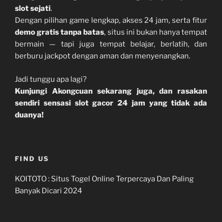
slot sejati
.
Dengan pilihan game lengkap, akses 24 jam, serta fitur
demo gratis tanpa batas
, situs ini bukan hanya tempat
bermain — tapi juga tempat belajar, berlatih, dan
berburu jackpot dengan aman dan menyenangkan.
Jadi tunggu apa lagi?
Kunjungi Akongcuan sekarang juga, dan rasakan
sendiri sensasi slot gacor 24 jam yang tidak ada
duanya!
FIND US
KOITOTO : Situs Togel Online Terpercaya Dan Paling
Banyak Dicari 2024