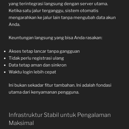
yang terintegrasi langsung dengan server utama.
Ketika satu jalur terganggu, sistem otomatis
mengarahkan ke jalur lain tanpa mengubah data akun
Anda.
Keuntungan langsung yang bisa Anda rasakan:
Akses tetap lancar tanpa gangguan
Tidak perlu registrasi ulang
Data tetap aman dan sinkron
Waktu login lebih cepat
Ini bukan sekadar fitur tambahan. Ini adalah fondasi
utama dari kenyamanan pengguna.
Infrastruktur Stabil untuk Pengalaman
Maksimal