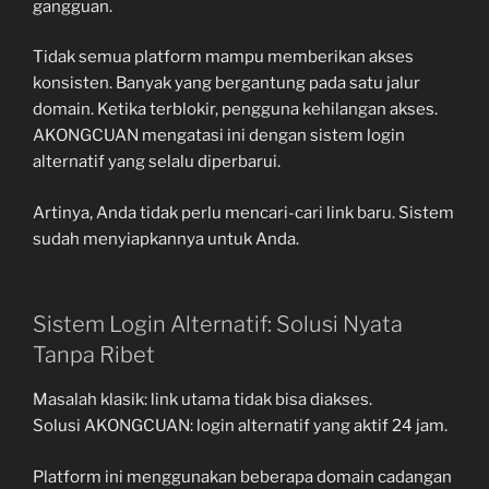
gangguan.
Tidak semua platform mampu memberikan akses
konsisten. Banyak yang bergantung pada satu jalur
domain. Ketika terblokir, pengguna kehilangan akses.
AKONGCUAN mengatasi ini dengan sistem login
alternatif yang selalu diperbarui.
Artinya, Anda tidak perlu mencari-cari link baru. Sistem
sudah menyiapkannya untuk Anda.
Sistem Login Alternatif: Solusi Nyata
Tanpa Ribet
Masalah klasik: link utama tidak bisa diakses.
Solusi AKONGCUAN: login alternatif yang aktif 24 jam.
Platform ini menggunakan beberapa domain cadangan