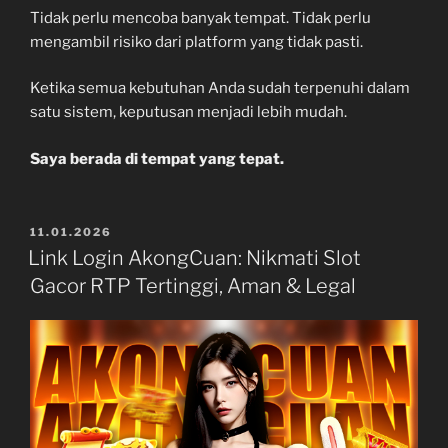
Tidak perlu mencoba banyak tempat. Tidak perlu
mengambil risiko dari platform yang tidak pasti.
Ketika semua kebutuhan Anda sudah terpenuhi dalam
satu sistem, keputusan menjadi lebih mudah.
Saya berada di tempat yang tepat.
POSTED
11.01.2026
ON
Link Login AkongCuan: Nikmati Slot
Gacor RTP Tertinggi, Aman & Legal