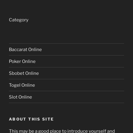
Category
Baccarat Online
Poker Online
Sbobet Online
Togel Online
Slot Online
ABOUT THIS SITE
This may be a good place to introduce yourself and