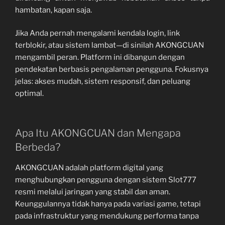
hambatan, kapan saja.
Jika Anda pernah mengalami kendala login, link
terblokir, atau sistem lambat—di sinilah AKONGCUAN
mengambil peran. Platform ini dibangun dengan
pendekatan berbasis pengalaman pengguna. Fokusnya
jelas: akses mudah, sistem responsif, dan peluang
optimal.
Apa Itu AKONGCUAN dan Mengapa
Berbeda?
AKONGCUAN adalah platform digital yang
menghubungkan pengguna dengan sistem Slot777
resmi melalui jaringan yang stabil dan aman.
Keunggulannya tidak hanya pada variasi game, tetapi
pada infrastruktur yang mendukung performa tanpa