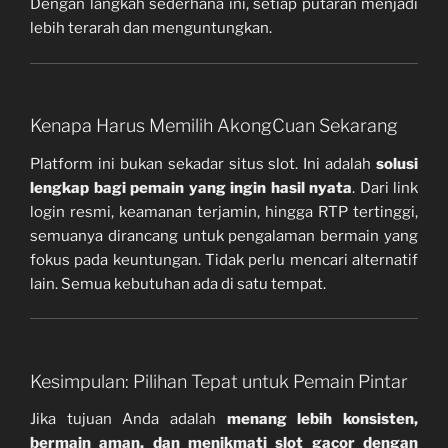
Dengan langkah sederhana ini, setiap putaran menjadi
lebih terarah dan menguntungkan.
Kenapa Harus Memilih AkongCuan Sekarang
Platform ini bukan sekadar situs slot. Ini adalah
solusi
lengkap bagi pemain yang ingin hasil nyata
. Dari link
login resmi, keamanan terjamin, hingga RTP tertinggi,
semuanya dirancang untuk pengalaman bermain yang
fokus pada keuntungan. Tidak perlu mencari alternatif
lain. Semua kebutuhan ada di satu tempat.
Kesimpulan: Pilihan Tepat untuk Pemain Pintar
Jika tujuan Anda adalah
menang lebih konsisten,
bermain aman, dan menikmati slot gacor dengan