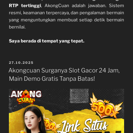
RTP tertinggi
, AkongCuan adalah jawaban. Sistem
resmi, keamanan terpercaya, dan pengalaman bermain
yang menguntungkan membuat setiap detik bermain
bernilai.
Saya berada di tempat yang tepat.
POSTED
27.10.2025
ON
Akongcuan Surganya Slot Gacor 24 Jam,
Main Demo Gratis Tanpa Batas!