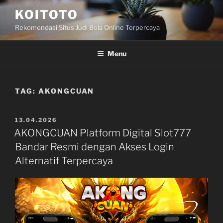
Skip
KOITOTO
to
Rekomendasi Situs Judi Bola Online Terpercaya
content
Menu
TAG:
AKONGCUAN
POSTED
13.04.2026
ON
AKONGCUAN Platform Digital Slot777
Bandar Resmi dengan Akses Login
Alternatif Terpercaya