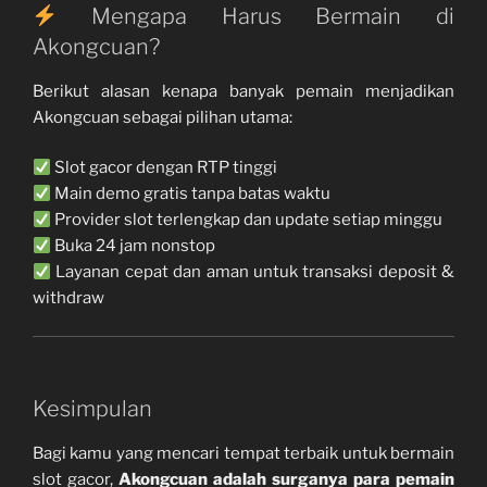
Mengapa Harus Bermain di
Akongcuan?
Berikut alasan kenapa banyak pemain menjadikan
Akongcuan sebagai pilihan utama:
Slot gacor dengan RTP tinggi
Main demo gratis tanpa batas waktu
Provider slot terlengkap dan update setiap minggu
Buka 24 jam nonstop
Layanan cepat dan aman untuk transaksi deposit &
withdraw
Kesimpulan
Bagi kamu yang mencari tempat terbaik untuk bermain
slot gacor,
Akongcuan adalah surganya para pemain