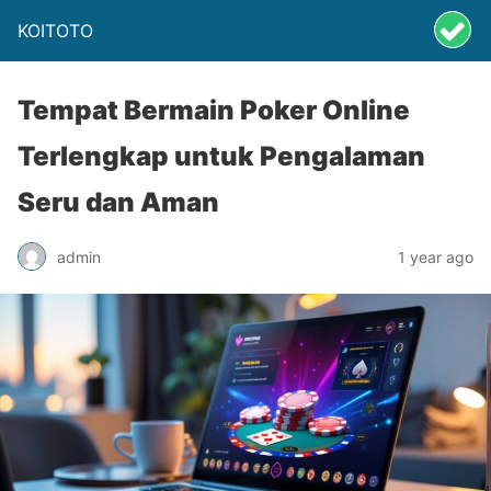
KOITOTO
Tempat Bermain Poker Online
Terlengkap untuk Pengalaman
Seru dan Aman
admin
1 year ago