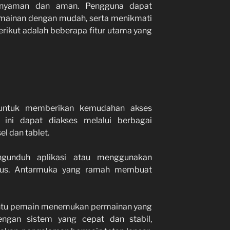
 nyaman dan aman. Pengguna dapat
rmainan dengan mudah, serta menikmati
erikut adalah beberapa fitur utama yang
untuk memberikan kemudahan akses
ini dapat diakses melalui berbagai
el dan tablet.
gunduh aplikasi atau menggunakan
tus. Antarmuka yang ramah membuat
antu pemain menemukan permainan yang
engan sistem yang cepat dan stabil,