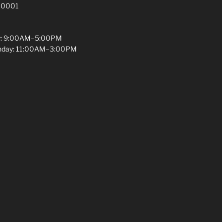
 10001
y: 9:00AM–5:00PM
unday: 11:00AM–3:00PM