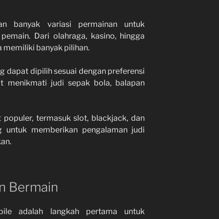
n banyak variasi permainan untuk
emain. Dari olahraga, kasino, hingga
memiliki banyak pilihan.
g dapat dipilih sesuai dengan preferensi
t menikmati judi sepak bola, balapan
populer, termasuk slot, blackjack, dan
ng untuk memberikan pengalaman judi
an.
n Bermain
ile adalah langkah pertama untuk