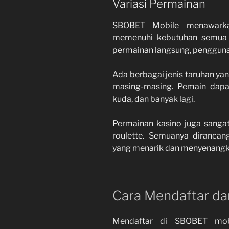
Variasi Permainan
SBOBET Mobile menawarka
memenuhi kebutuhan semua p
permainan langsung, pengguna 
Ada berbagai jenis taruhan yan
masing-masing. Pemain dapa
kuda, dan banyak lagi.
Permainan kasino juga sangat 
roulette. Semuanya diranca
yang menarik dan menyenangk
Cara Mendaftar da
Mendaftar di SBOBET mob