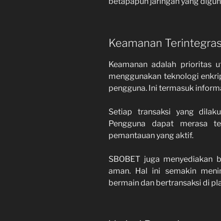
betapapun jaringan yang digun
Keamanan Terintegras
Keamanan adalah prioritas 
menggunakan teknologi enkrip
pengguna. Ini termasuk informa
Setiap transaksi yang dilak
Pengguna dapat merasa te
pemantauan yang aktif.
SBOBET juga menyediakan b
aman. Hal ini semakin meni
bermain dan bertransaksi di pla