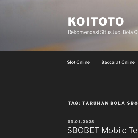
Skip
to
KOITOTO
content
Rekomendasi Situs Judi Bola O
Slot Online
Baccarat Online
TAG:
TARUHAN BOLA SB
POSTED
03.04.2025
ON
SBOBET Mobile Ter