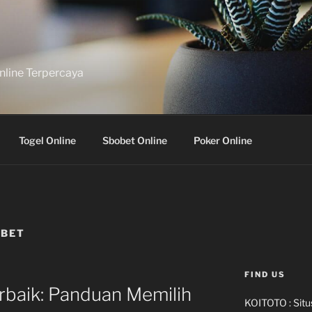
nline Terpercaya
Togel Online
Sbobet Online
Poker Online
OBET
FIND US
baik: Panduan Memilih
KOITOTO : Situ