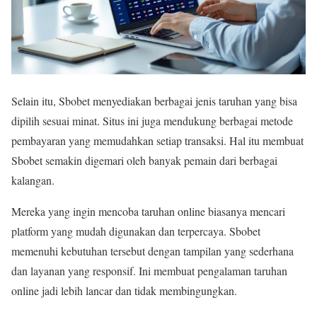
Selain itu, Sbobet menyediakan berbagai jenis taruhan yang bisa
dipilih sesuai minat. Situs ini juga mendukung berbagai metode
pembayaran yang memudahkan setiap transaksi. Hal itu membuat
Sbobet semakin digemari oleh banyak pemain dari berbagai
kalangan.
Mereka yang ingin mencoba taruhan online biasanya mencari
platform yang mudah digunakan dan terpercaya. Sbobet
memenuhi kebutuhan tersebut dengan tampilan yang sederhana
dan layanan yang responsif. Ini membuat pengalaman taruhan
online jadi lebih lancar dan tidak membingungkan.