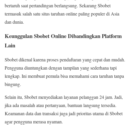
bertaruh saat pertandingan berlangsung. Sekarang Sbobet
termasuk salah satu situs taruhan online paling populer di Asia
dan dunia.
Keunggulan Sbobet Online Dibandingkan Platform
Lain
Sbobet dikenal karena proses pendaftaran yang cepat dan mudah.
Pengguna diuntungkan dengan tampilan yang sederhana tapi
lengkap. Ini membuat pemula bisa memahami cara taruhan tanpa
bingung.
Selain itu, Sbobet menyediakan layanan pelanggan 24 jam. Jadi,
jika ada masalah atau pertanyaan, bantuan langsung tersedia.
Keamanan data dan transaksi juga jadi prioritas utama di Sbobet
agar pengguna merasa nyaman.