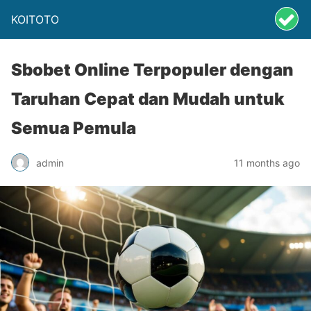
KOITOTO
Sbobet Online Terpopuler dengan
Taruhan Cepat dan Mudah untuk
Semua Pemula
admin
11 months ago