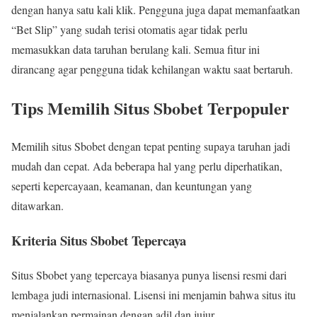
dengan hanya satu kali klik. Pengguna juga dapat memanfaatkan
“Bet Slip” yang sudah terisi otomatis agar tidak perlu
memasukkan data taruhan berulang kali. Semua fitur ini
dirancang agar pengguna tidak kehilangan waktu saat bertaruh.
Tips Memilih Situs Sbobet Terpopuler
Memilih situs Sbobet dengan tepat penting supaya taruhan jadi
mudah dan cepat. Ada beberapa hal yang perlu diperhatikan,
seperti kepercayaan, keamanan, dan keuntungan yang
ditawarkan.
Kriteria Situs Sbobet Tepercaya
Situs Sbobet yang tepercaya biasanya punya lisensi resmi dari
lembaga judi internasional. Lisensi ini menjamin bahwa situs itu
menjalankan permainan dengan adil dan jujur.