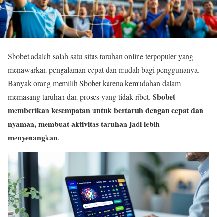
Sbobet adalah salah satu situs taruhan online terpopuler yang
menawarkan pengalaman cepat dan mudah bagi penggunanya.
Banyak orang memilih Sbobet karena kemudahan dalam
Sbobet
memasang taruhan dan proses yang tidak ribet.
memberikan kesempatan untuk bertaruh dengan cepat dan
nyaman, membuat aktivitas taruhan jadi lebih
menyenangkan.