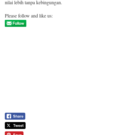
nilai lebih tanpa kebingungan.
Please follow and like us: