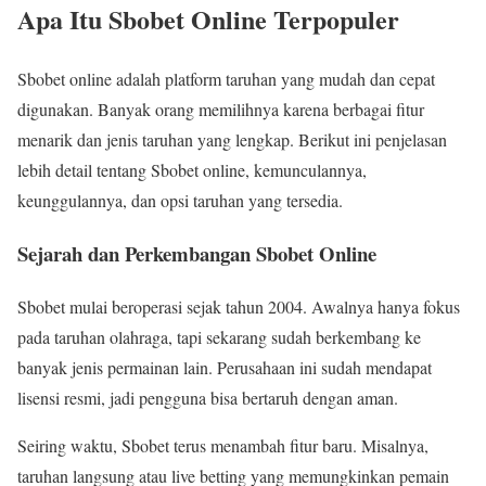
Apa Itu Sbobet Online Terpopuler
Sbobet online adalah platform taruhan yang mudah dan cepat
digunakan. Banyak orang memilihnya karena berbagai fitur
menarik dan jenis taruhan yang lengkap. Berikut ini penjelasan
lebih detail tentang Sbobet online, kemunculannya,
keunggulannya, dan opsi taruhan yang tersedia.
Sejarah dan Perkembangan Sbobet Online
Sbobet mulai beroperasi sejak tahun 2004. Awalnya hanya fokus
pada taruhan olahraga, tapi sekarang sudah berkembang ke
banyak jenis permainan lain. Perusahaan ini sudah mendapat
lisensi resmi, jadi pengguna bisa bertaruh dengan aman.
Seiring waktu, Sbobet terus menambah fitur baru. Misalnya,
taruhan langsung atau live betting yang memungkinkan pemain