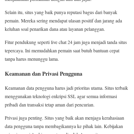
Selain itu, situs yang baik punya reputasi bagus dari banyak
pemain. Mereka sering mendapat ulasan positif dan jarang ada
keluhan soal penarikan dana atau layanan pelanggan.
Fitur pendukung seperti live chat 24 jam juga menjadi tanda situs
tepercaya. Ini memudahkan pemain saat butuh bantuan cepat
tanpa harus menunggu lama.
Keamanan dan Privasi Pengguna
Keamanan data pengguna harus jadi prioritas utama. Situs terbaik
menggunakan teknologi enkripsi SSL agar semua informasi
pribadi dan transaksi tetap aman dari pencurian.
Privasi juga penting. Situs yang baik akan menjaga kerahasiaan
data pengguna tanpa membagikannya ke pihak lain. Kebijakan