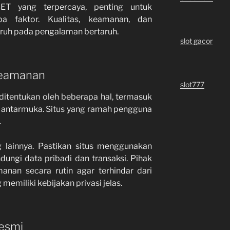
ET yang terpercaya, penting untuk
a faktor. Kualitas, keamanan, dan
aruh pada pengalaman bertaruh.
slot gacor
 Keamanan
slot777
ditentukan oleh beberapa hal, termasuk
 antarmuka. Situs yang ramah pengguna
.
 lainnya. Pastikan situs menggunakan
dungi data pribadi dan transaksi. Pihak
anan secara rutin agar terhindar dari
 memiliki kebijakan privasi jelas.
Resmi