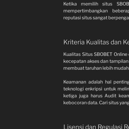
Ketika memilih situs SBOB
mempertimbangkan beberap
reputasi situs sangat berpeng
Kriteria Kualitas dan
Kualitas Situs SBOBET Online 
kecepatan akses dan tampilan
membuat taruhan lebih mudah
Keamanan adalah hal penting
teknologi enkripsi untuk melin
ketiga juga harus Audit keam
kebocoran data. Cari situs yang
Lisensi dan Regulasi 