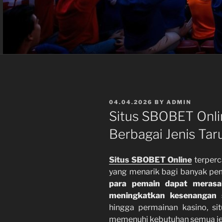
POSTED
04.04.2026
BY
ADMIN
ON
Situs SBOBET Onli
Berbagai Jenis Ta
Situs SBOBET Online
terperc
yang menarik bagi banyak pe
para pemain dapat meras
meningkatkan kesenangan 
hingga permainan kasino, si
memenuhi kebutuhan semua je