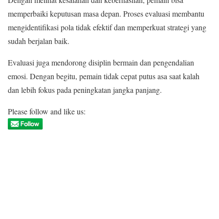
memperbaiki keputusan masa depan. Proses evaluasi membantu
mengidentifikasi pola tidak efektif dan memperkuat strategi yang
sudah berjalan baik.
Evaluasi juga mendorong disiplin bermain dan pengendalian
emosi. Dengan begitu, pemain tidak cepat putus asa saat kalah
dan lebih fokus pada peningkatan jangka panjang.
Please follow and like us: