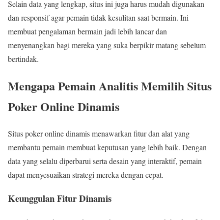
Selain data yang lengkap, situs ini juga harus mudah digunakan
dan responsif agar pemain tidak kesulitan saat bermain. Ini
membuat pengalaman bermain jadi lebih lancar dan
menyenangkan bagi mereka yang suka berpikir matang sebelum
bertindak.
Mengapa Pemain Analitis Memilih Situs
Poker Online Dinamis
Situs poker online dinamis menawarkan fitur dan alat yang
membantu pemain membuat keputusan yang lebih baik. Dengan
data yang selalu diperbarui serta desain yang interaktif, pemain
dapat menyesuaikan strategi mereka dengan cepat.
Keunggulan Fitur Dinamis