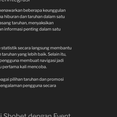
 menawarkan beberapa keunggulan
a hiburan dan taruhan dalam satu
sang taruhan, menyaksikan
n informasi penting dalam satu
te statistik secara langsung membantu
ruhan yang lebih baik. Selain itu,
pengguna membuat navigasi jadi
u pertama kali mencoba.
agai pilihan taruhan dan promosi
pengalaman pengguna secara
si Sbobet dengan Event