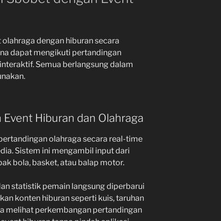
olahraga dengan hiburan secara
na dapat mengikuti pertandingan
s interaktif. Semua berlangsung dalam
unakan.
Event Hiburan dan Olahraga
rtandingan olahraga secara real-time
dia. Sistem ini mengambil input dari
pak bola, basket, atau balap motor.
dan statistik pemain langsung diperbarui
an konten hiburan seperti kuis, taruhan
bisa melihat perkembangan pertandingan