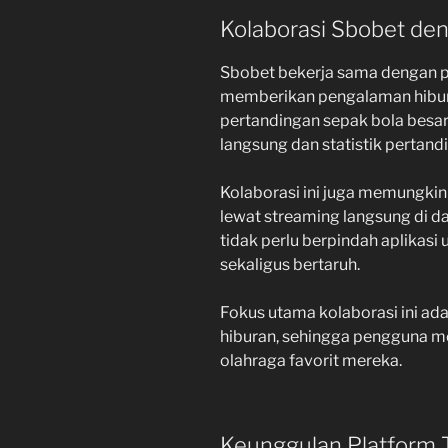
Kolaborasi Sbobet de
Sbobet bekerja sama dengan p
memberikan pengalaman hiburan
pertandingan sepak bola besar
langsung dan statistik pertandi
Kolaborasi ini juga memungki
lewat streaming langsung di d
tidak perlu berpindah aplikasi
sekaligus bertaruh.
Fokus utama kolaborasi ini a
hiburan, sehingga pengguna me
olahraga favorit mereka.
Keunggulan Platform T