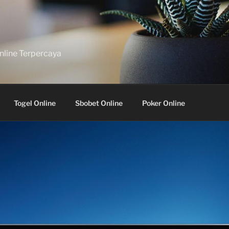
nline Terpercaya
Togel Online
Sbobet Online
Poker Online