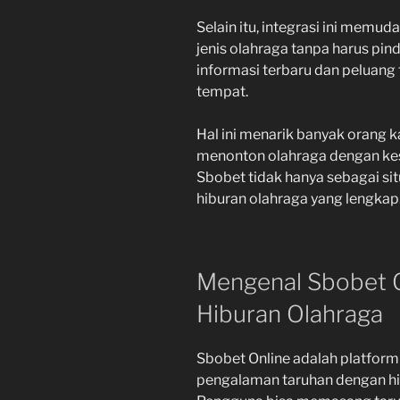
Selain itu, integrasi ini memu
jenis olahraga tanpa harus pi
informasi terbaru dan peluang
tempat.
Hal ini menarik banyak oran
menonton olahraga dengan ke
Sbobet tidak hanya sebagai sit
hiburan olahraga yang lengkap
Mengenal Sbobet O
Hiburan Olahraga
Sbobet Online adalah platfor
pengalaman taruhan dengan hi