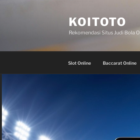
Skip
to
KOITOTO
content
Rekomendasi Situs Judi Bola O
Slot Online
Baccarat Online