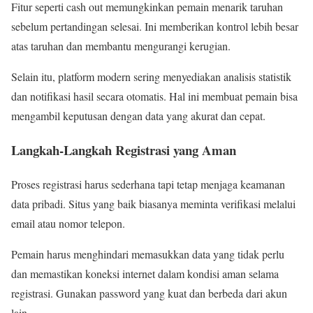
Fitur seperti cash out memungkinkan pemain menarik taruhan
sebelum pertandingan selesai. Ini memberikan kontrol lebih besar
atas taruhan dan membantu mengurangi kerugian.
Selain itu, platform modern sering menyediakan analisis statistik
dan notifikasi hasil secara otomatis. Hal ini membuat pemain bisa
mengambil keputusan dengan data yang akurat dan cepat.
Langkah-Langkah Registrasi yang Aman
Proses registrasi harus sederhana tapi tetap menjaga keamanan
data pribadi. Situs yang baik biasanya meminta verifikasi melalui
email atau nomor telepon.
Pemain harus menghindari memasukkan data yang tidak perlu
dan memastikan koneksi internet dalam kondisi aman selama
registrasi. Gunakan password yang kuat dan berbeda dari akun
lain.