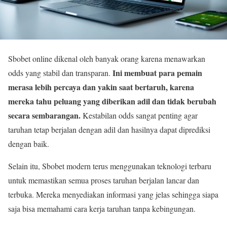
Sbobet online dikenal oleh banyak orang karena menawarkan
Ini membuat para pemain
odds yang stabil dan transparan.
merasa lebih percaya dan yakin saat bertaruh, karena
mereka tahu peluang yang diberikan adil dan tidak berubah
secara sembarangan.
Kestabilan odds sangat penting agar
taruhan tetap berjalan dengan adil dan hasilnya dapat diprediksi
dengan baik.
Selain itu, Sbobet modern terus menggunakan teknologi terbaru
untuk memastikan semua proses taruhan berjalan lancar dan
terbuka. Mereka menyediakan informasi yang jelas sehingga siapa
saja bisa memahami cara kerja taruhan tanpa kebingungan.