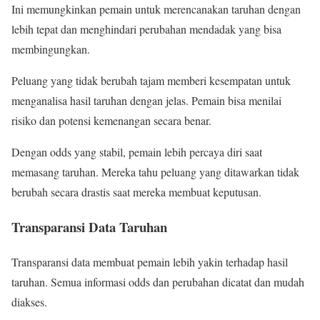
Ini memungkinkan pemain untuk merencanakan taruhan dengan
lebih tepat dan menghindari perubahan mendadak yang bisa
membingungkan.
Peluang yang tidak berubah tajam memberi kesempatan untuk
menganalisa hasil taruhan dengan jelas. Pemain bisa menilai
risiko dan potensi kemenangan secara benar.
Dengan odds yang stabil, pemain lebih percaya diri saat
memasang taruhan. Mereka tahu peluang yang ditawarkan tidak
berubah secara drastis saat mereka membuat keputusan.
Transparansi Data Taruhan
Transparansi data membuat pemain lebih yakin terhadap hasil
taruhan. Semua informasi odds dan perubahan dicatat dan mudah
diakses.