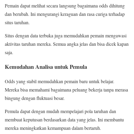
Pemain dapat melihat secara langsung bagaimana odds dihitung
dan berubah. Ini mengurangi keraguan dan rasa curiga terhadap
situs taruhan.
Situs dengan data terbuka juga memudahkan pemain mengawasi
aktivitas taruhan mereka. Semua angka jelas dan bisa dicek kapan
saja.
Kemudahan Analisa untuk Pemula
Odds yang stabil memudahkan pemain baru untuk belajar.
Mereka bisa memahami bagaimana peluang bekerja tanpa merasa
bingung dengan fluktuasi besar.
Pemula dapat dengan mudah mempelajari pola taruhan dan
membuat keputusan berdasarkan data yang jelas. Ini membantu
mereka meningkatkan kemampuan dalam bertaruh.