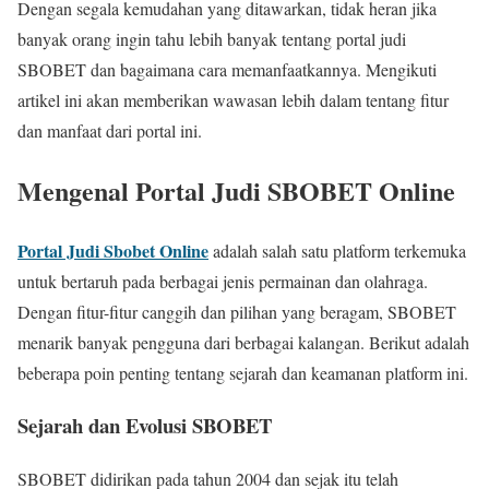
Dengan segala kemudahan yang ditawarkan, tidak heran jika
banyak orang ingin tahu lebih banyak tentang portal judi
SBOBET dan bagaimana cara memanfaatkannya. Mengikuti
artikel ini akan memberikan wawasan lebih dalam tentang fitur
dan manfaat dari portal ini.
Mengenal Portal Judi SBOBET Online
Portal Judi Sbobet Online
adalah salah satu platform terkemuka
untuk bertaruh pada berbagai jenis permainan dan olahraga.
Dengan fitur-fitur canggih dan pilihan yang beragam, SBOBET
menarik banyak pengguna dari berbagai kalangan. Berikut adalah
beberapa poin penting tentang sejarah dan keamanan platform ini.
Sejarah dan Evolusi SBOBET
SBOBET didirikan pada tahun 2004 dan sejak itu telah