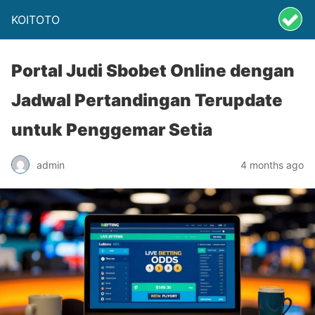
KOITOTO
Portal Judi Sbobet Online dengan
Jadwal Pertandingan Terupdate
untuk Penggemar Setia
admin
4 months ago