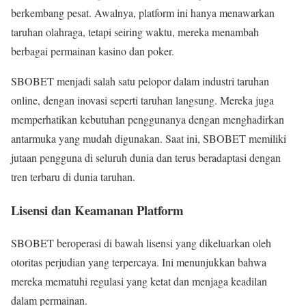
berkembang pesat. Awalnya, platform ini hanya menawarkan
taruhan olahraga, tetapi seiring waktu, mereka menambah
berbagai permainan kasino dan poker.
SBOBET menjadi salah satu pelopor dalam industri taruhan
online, dengan inovasi seperti taruhan langsung. Mereka juga
memperhatikan kebutuhan penggunanya dengan menghadirkan
antarmuka yang mudah digunakan. Saat ini, SBOBET memiliki
jutaan pengguna di seluruh dunia dan terus beradaptasi dengan
tren terbaru di dunia taruhan.
Lisensi dan Keamanan Platform
SBOBET beroperasi di bawah lisensi yang dikeluarkan oleh
otoritas perjudian yang terpercaya. Ini menunjukkan bahwa
mereka mematuhi regulasi yang ketat dan menjaga keadilan
dalam permainan.