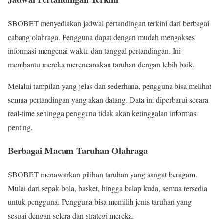
SBOBET menyediakan jadwal pertandingan terkini dari berbagai
cabang olahraga. Pengguna dapat dengan mudah mengakses
informasi mengenai waktu dan tanggal pertandingan. Ini
membantu mereka merencanakan taruhan dengan lebih baik.
Melalui tampilan yang jelas dan sederhana, pengguna bisa melihat
semua pertandingan yang akan datang. Data ini diperbarui secara
real-time sehingga pengguna tidak akan ketinggalan informasi
penting.
Berbagai Macam Taruhan Olahraga
SBOBET menawarkan pilihan taruhan yang sangat beragam.
Mulai dari sepak bola, basket, hingga balap kuda, semua tersedia
untuk pengguna. Pengguna bisa memilih jenis taruhan yang
sesuai dengan selera dan strategi mereka.