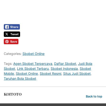
Categories:
Sbobet Online
Tags:
Agen Sbobet Terpercaya
,
Daftar Sbobet
,
Judi Bola
Sbobet
,
Link Sbobet Terbaru
,
Sbobet Indonesia
,
Sbobet
Mobile
,
Sbobet Online
,
Sbobet Resmi
,
Situs Judi Sbobet
,
Taruhan Bola Sbobet
KOITOTO
Back to top