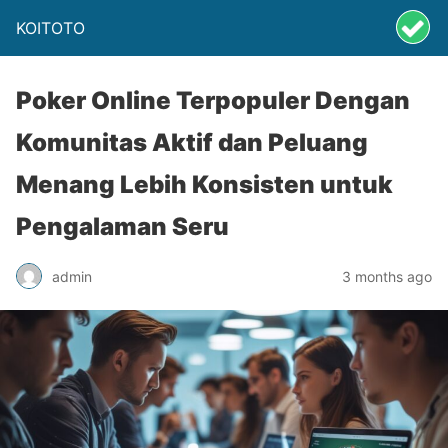
KOITOTO
Poker Online Terpopuler Dengan
Komunitas Aktif dan Peluang
Menang Lebih Konsisten untuk
Pengalaman Seru
admin
3 months ago