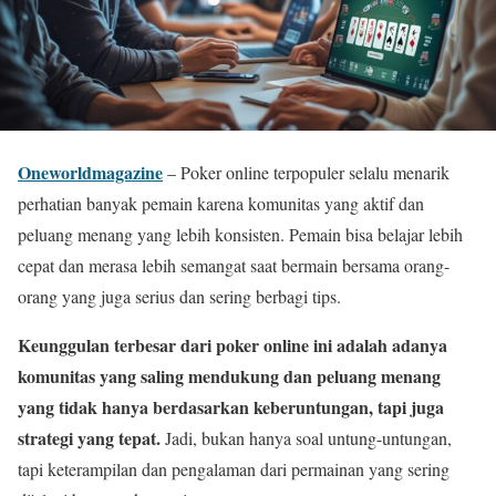
Oneworldmagazine
– Poker online terpopuler selalu menarik
perhatian banyak pemain karena komunitas yang aktif dan
peluang menang yang lebih konsisten. Pemain bisa belajar lebih
cepat dan merasa lebih semangat saat bermain bersama orang-
orang yang juga serius dan sering berbagi tips.
Keunggulan terbesar dari poker online ini adalah adanya
komunitas yang saling mendukung dan peluang menang
yang tidak hanya berdasarkan keberuntungan, tapi juga
strategi yang tepat.
Jadi, bukan hanya soal untung-untungan,
tapi keterampilan dan pengalaman dari permainan yang sering