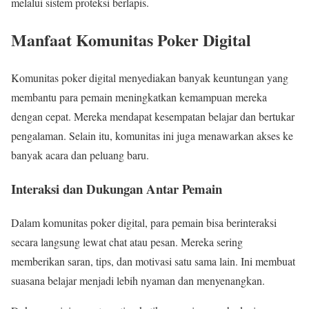
melalui sistem proteksi berlapis.
Manfaat Komunitas Poker Digital
Komunitas poker digital menyediakan banyak keuntungan yang
membantu para pemain meningkatkan kemampuan mereka
dengan cepat. Mereka mendapat kesempatan belajar dan bertukar
pengalaman. Selain itu, komunitas ini juga menawarkan akses ke
banyak acara dan peluang baru.
Interaksi dan Dukungan Antar Pemain
Dalam komunitas poker digital, para pemain bisa berinteraksi
secara langsung lewat chat atau pesan. Mereka sering
memberikan saran, tips, dan motivasi satu sama lain. Ini membuat
suasana belajar menjadi lebih nyaman dan menyenangkan.