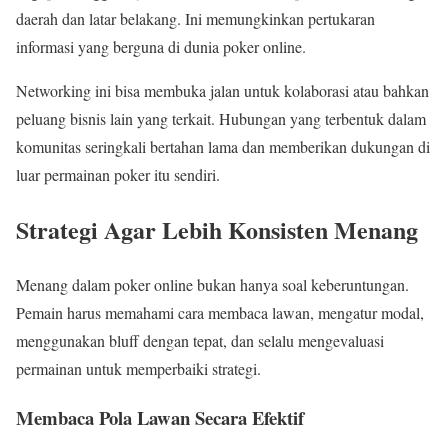
daerah dan latar belakang. Ini memungkinkan pertukaran
informasi yang berguna di dunia poker online.
Networking ini bisa membuka jalan untuk kolaborasi atau bahkan
peluang bisnis lain yang terkait. Hubungan yang terbentuk dalam
komunitas seringkali bertahan lama dan memberikan dukungan di
luar permainan poker itu sendiri.
Strategi Agar Lebih Konsisten Menang
Menang dalam poker online bukan hanya soal keberuntungan.
Pemain harus memahami cara membaca lawan, mengatur modal,
menggunakan bluff dengan tepat, dan selalu mengevaluasi
permainan untuk memperbaiki strategi.
Membaca Pola Lawan Secara Efektif