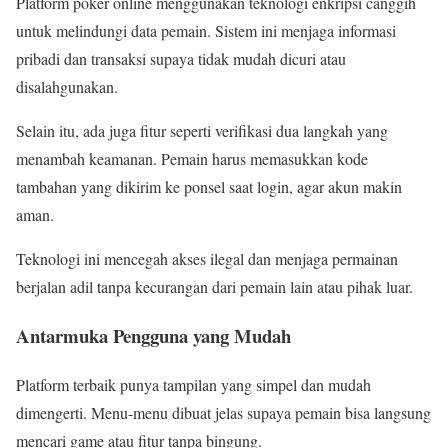
Platform poker online menggunakan teknologi enkripsi canggih
untuk melindungi data pemain. Sistem ini menjaga informasi
pribadi dan transaksi supaya tidak mudah dicuri atau
disalahgunakan.
Selain itu, ada juga fitur seperti verifikasi dua langkah yang
menambah keamanan. Pemain harus memasukkan kode
tambahan yang dikirim ke ponsel saat login, agar akun makin
aman.
Teknologi ini mencegah akses ilegal dan menjaga permainan
berjalan adil tanpa kecurangan dari pemain lain atau pihak luar.
Antarmuka Pengguna yang Mudah
Platform terbaik punya tampilan yang simpel dan mudah
dimengerti. Menu-menu dibuat jelas supaya pemain bisa langsung
mencari game atau fitur tanpa bingung.