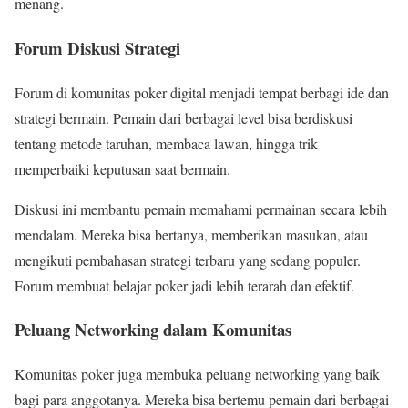
menang.
Forum Diskusi Strategi
Forum di komunitas poker digital menjadi tempat berbagi ide dan
strategi bermain. Pemain dari berbagai level bisa berdiskusi
tentang metode taruhan, membaca lawan, hingga trik
memperbaiki keputusan saat bermain.
Diskusi ini membantu pemain memahami permainan secara lebih
mendalam. Mereka bisa bertanya, memberikan masukan, atau
mengikuti pembahasan strategi terbaru yang sedang populer.
Forum membuat belajar poker jadi lebih terarah dan efektif.
Peluang Networking dalam Komunitas
Komunitas poker juga membuka peluang networking yang baik
bagi para anggotanya. Mereka bisa bertemu pemain dari berbagai