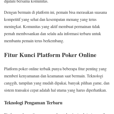
dijalani bersama komunitas.
Dengan bermain di platform ini, pemain bisa merasakan suasana
kompetitif yang sehat dan kesempatan menang yang terus
meningkat. Komunitas yang aktif membuat permainan tidak
pernah membosankan dan selalu ada informasi terbaru untuk
membantu pemain terus berkembang.
Fitur Kunci Platform Poker Online
Platform poker online terbaik punya beberapa fitur penting yang
memberi kenyamanan dan keamanan saat bermain. Teknologi
canggih, tampilan yang mudah dipakai, banyak pilihan game, dan
sistem transaksi cepat adalah hal utama yang harus diperhatikan.
Teknologi Pengaman Terbaru