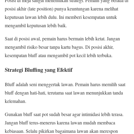
Posisi di meja sangat menentukan strategi. Pemain yang berada di
posisi akhir (late position) punya keuntungan karena melihat
keputusan lawan lebih dulu. Ini memberi kesempatan untuk
mengambil keputusan lebih baik.
Saat di posisi awal, pemain harus bermain lebih ketat. Jangan
mengambil risiko besar tanpa kartu bagus. Di posisi akhir,
kesempatan bluff atau mengambil pot kecil lebih terbuka.
Strategi Bluffing yang Efektif
Bluff adalah seni menggertak lawan. Pemain harus memilih saat
bluff dengan hati-hati, terutama saat lawan menunjukkan tanda
kelemahan.
Gunakan bluff saat pot sudah besar agar intimidasi lebih terasa.
Jangan bluff terus-menerus karena lawan mudah membaca
kebiasaan. Selalu pikirkan bagaimana lawan akan merespon