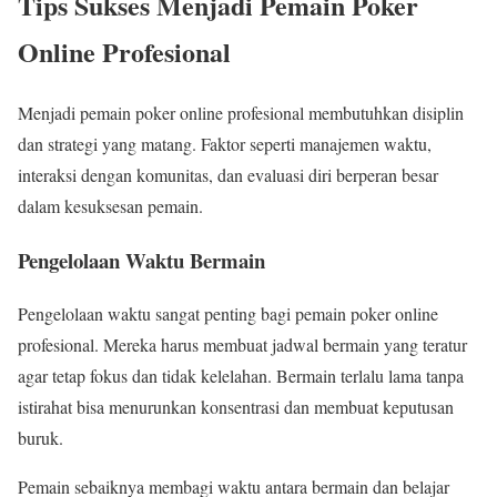
Tips Sukses Menjadi Pemain Poker
Online Profesional
Menjadi pemain poker online profesional membutuhkan disiplin
dan strategi yang matang. Faktor seperti manajemen waktu,
interaksi dengan komunitas, dan evaluasi diri berperan besar
dalam kesuksesan pemain.
Pengelolaan Waktu Bermain
Pengelolaan waktu sangat penting bagi pemain poker online
profesional. Mereka harus membuat jadwal bermain yang teratur
agar tetap fokus dan tidak kelelahan. Bermain terlalu lama tanpa
istirahat bisa menurunkan konsentrasi dan membuat keputusan
buruk.
Pemain sebaiknya membagi waktu antara bermain dan belajar