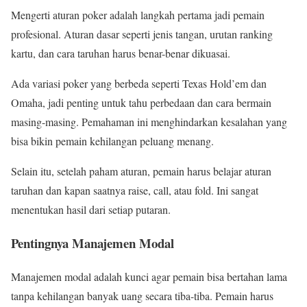
Mengerti aturan poker adalah langkah pertama jadi pemain
profesional. Aturan dasar seperti jenis tangan, urutan ranking
kartu, dan cara taruhan harus benar-benar dikuasai.
Ada variasi poker yang berbeda seperti Texas Hold’em dan
Omaha, jadi penting untuk tahu perbedaan dan cara bermain
masing-masing. Pemahaman ini menghindarkan kesalahan yang
bisa bikin pemain kehilangan peluang menang.
Selain itu, setelah paham aturan, pemain harus belajar aturan
taruhan dan kapan saatnya raise, call, atau fold. Ini sangat
menentukan hasil dari setiap putaran.
Pentingnya Manajemen Modal
Manajemen modal adalah kunci agar pemain bisa bertahan lama
tanpa kehilangan banyak uang secara tiba-tiba. Pemain harus