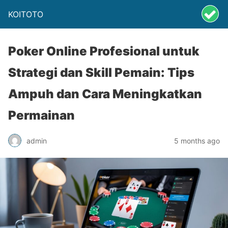
KOITOTO
Poker Online Profesional untuk
Strategi dan Skill Pemain: Tips
Ampuh dan Cara Meningkatkan
Permainan
admin
5 months ago