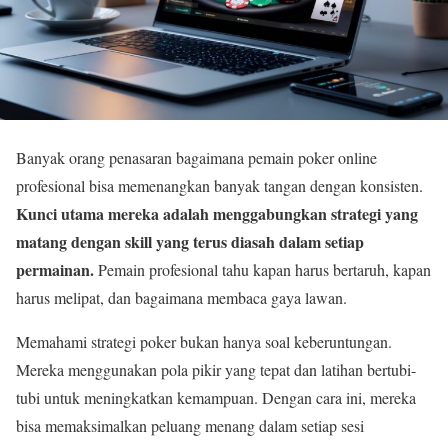
Banyak orang penasaran bagaimana pemain poker online
profesional bisa memenangkan banyak tangan dengan konsisten.
Kunci utama mereka adalah menggabungkan strategi yang
matang dengan skill yang terus diasah dalam setiap
permainan.
Pemain profesional tahu kapan harus bertaruh, kapan
harus melipat, dan bagaimana membaca gaya lawan.
Memahami strategi poker bukan hanya soal keberuntungan.
Mereka menggunakan pola pikir yang tepat dan latihan bertubi-
tubi untuk meningkatkan kemampuan. Dengan cara ini, mereka
bisa memaksimalkan peluang menang dalam setiap sesi