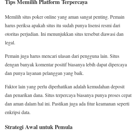
Tips Memilih Platform Terpercaya
Memilih situs poker online yang aman sangat penting. Pemain
harus periksa apakah situs itu sudah punya lisensi resmi dari
otoritas perjudian. Ini menunjukkan situs tersebut diawasi dan
legal.
Pemain juga harus mencari ulasan dari pengguna lain. Situs
dengan banyak komentar positif biasanya lebih dapat dipercaya
dan punya layanan pelanggan yang baik.
Faktor lain yang perlu diperhatikan adalah kemudahan deposit
dan penarikan dana. Situs terpercaya biasanya punya proses cepat
dan aman dalam hal ini. Pastikan juga ada fitur keamanan seperti
enkripsi data.
Strategi Awal untuk Pemula