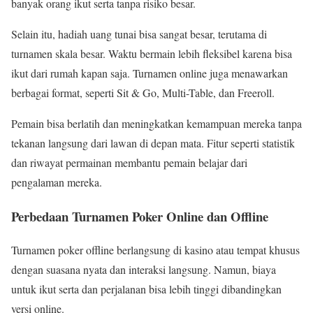
banyak orang ikut serta tanpa risiko besar.
Selain itu, hadiah uang tunai bisa sangat besar, terutama di
turnamen skala besar. Waktu bermain lebih fleksibel karena bisa
ikut dari rumah kapan saja. Turnamen online juga menawarkan
berbagai format, seperti Sit & Go, Multi-Table, dan Freeroll.
Pemain bisa berlatih dan meningkatkan kemampuan mereka tanpa
tekanan langsung dari lawan di depan mata. Fitur seperti statistik
dan riwayat permainan membantu pemain belajar dari
pengalaman mereka.
Perbedaan Turnamen Poker Online dan Offline
Turnamen poker offline berlangsung di kasino atau tempat khusus
dengan suasana nyata dan interaksi langsung. Namun, biaya
untuk ikut serta dan perjalanan bisa lebih tinggi dibandingkan
versi online.