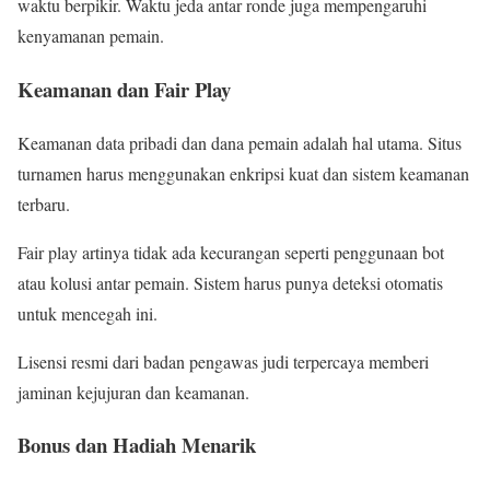
waktu berpikir. Waktu jeda antar ronde juga mempengaruhi
kenyamanan pemain.
Keamanan dan Fair Play
Keamanan data pribadi dan dana pemain adalah hal utama. Situs
turnamen harus menggunakan enkripsi kuat dan sistem keamanan
terbaru.
Fair play artinya tidak ada kecurangan seperti penggunaan bot
atau kolusi antar pemain. Sistem harus punya deteksi otomatis
untuk mencegah ini.
Lisensi resmi dari badan pengawas judi terpercaya memberi
jaminan kejujuran dan keamanan.
Bonus dan Hadiah Menarik