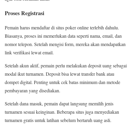
Proses Registrasi
Pemain harus mendaftar di situs poker online terlebih dahulu.
Biasanya, proses ini memerlukan data seperti nama, email, dan
nomor telepon. Setelah mengisi form, mereka akan mendapatkan
link verifikasi lewat email.
Setelah akun aktif, pemain perlu melakukan deposit uang sebagai
modal ikut turnamen. Deposit bisa lewat transfer bank atau
dompet digital. Penting untuk cek batas minimum dan metode
pembayaran yang disediakan.
Setelah dana masuk, pemain dapat langsung memilih jenis
turnamen sesuai keinginan. Beberapa situs juga menyediakan
turnamen gratis untuk latihan sebelum bertaruh uang asli.