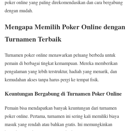
poker online yang paling direkomendasikan dan cara bergabung
dengan mudah.
Mengapa Memilih Poker Online dengan
Turnamen Terbaik
Turnamen poker online menawarkan peluang berbeda untuk
pemain di berbagai tingkat kemampuan. Mereka memberikan
pengalaman yang lebih terstruktur, hadiah yang menarik, dan
kemudahan akses tanpa harus pergi ke tempat fisik.
Keuntungan Bergabung di Turnamen Poker Online
Pemain bisa mendapatkan banyak keuntungan dari turnamen
poker online. Pertama, turnamen ini sering kali memiliki biaya
masuk yang rendah atau bahkan gratis. Ini memungkinkan