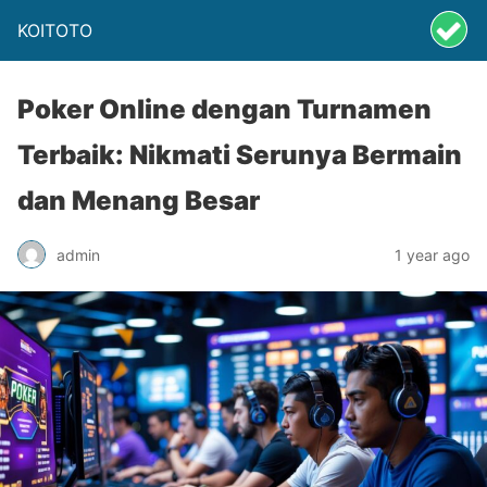
KOITOTO
Poker Online dengan Turnamen
Terbaik: Nikmati Serunya Bermain
dan Menang Besar
admin
1 year ago