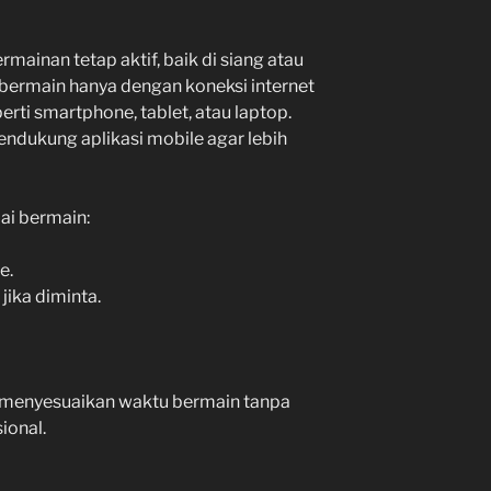
mainan tetap aktif, baik di siang atau
 bermain hanya dengan koneksi internet
erti smartphone, tablet, atau laptop.
ndukung aplikasi mobile agar lebih
ai bermain:
e.
jika diminta.
t menyesuaikan waktu bermain tanpa
ional.