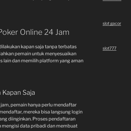
slot gacor
oker Online 24 Jam
 dilakukan kapan saja tanpa terbatas
slot777
ahkan pemain untuk menyesuaikan
s lain dan memilih platform yang aman
 Kapan Saja
 jam, pemain hanya perlu mendaftar
 mendaftar, mereka bisa langsung login
ng diinginkan. Proses pendaftaran
 mengisi data pribadi dan membuat