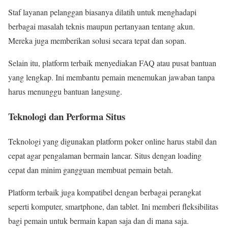
Staf layanan pelanggan biasanya dilatih untuk menghadapi
berbagai masalah teknis maupun pertanyaan tentang akun.
Mereka juga memberikan solusi secara tepat dan sopan.
Selain itu, platform terbaik menyediakan FAQ atau pusat bantuan
yang lengkap. Ini membantu pemain menemukan jawaban tanpa
harus menunggu bantuan langsung.
Teknologi dan Performa Situs
Teknologi yang digunakan platform poker online harus stabil dan
cepat agar pengalaman bermain lancar. Situs dengan loading
cepat dan minim gangguan membuat pemain betah.
Platform terbaik juga kompatibel dengan berbagai perangkat
seperti komputer, smartphone, dan tablet. Ini memberi fleksibilitas
bagi pemain untuk bermain kapan saja dan di mana saja.