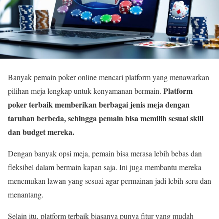
Banyak pemain poker online mencari platform yang menawarkan
Platform
pilihan meja lengkap untuk kenyamanan bermain.
poker terbaik memberikan berbagai jenis meja dengan
taruhan berbeda, sehingga pemain bisa memilih sesuai skill
dan budget mereka.
Dengan banyak opsi meja, pemain bisa merasa lebih bebas dan
fleksibel dalam bermain kapan saja. Ini juga membantu mereka
menemukan lawan yang sesuai agar permainan jadi lebih seru dan
menantang.
Selain itu, platform terbaik biasanya punya fitur yang mudah