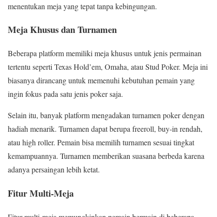
menentukan meja yang tepat tanpa kebingungan.
Meja Khusus dan Turnamen
Beberapa platform memiliki meja khusus untuk jenis permainan
tertentu seperti Texas Hold’em, Omaha, atau Stud Poker. Meja ini
biasanya dirancang untuk memenuhi kebutuhan pemain yang
ingin fokus pada satu jenis poker saja.
Selain itu, banyak platform mengadakan turnamen poker dengan
hadiah menarik. Turnamen dapat berupa freeroll, buy-in rendah,
atau high roller. Pemain bisa memilih turnamen sesuai tingkat
kemampuannya. Turnamen memberikan suasana berbeda karena
adanya persaingan lebih ketat.
Fitur Multi-Meja
Fitur multi-meja memungkinkan pemain bermain di beberapa