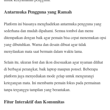
Antarmuka Pengguna yang Ramah
Platform ini biasanya menghadirkan antarmuka pengguna yang
sederhana dan mudah dipahami. Semua tombol dan menu
ditempatkan dengan baik agar pemain bisa cepat menemukan opsi
yang dibutuhkan. Warna dan desain dibuat agar tidak
menyilaukan mata saat bermain dalam waktu lama.
Selain itu, ukuran font dan ikon disesuaikan agar nyaman dilihat
di berbagai perangkat, baik laptop maupun ponsel. Beberapa
platform juga menyediakan mode gelap untuk mengurangi
ketegangan mata. Ini membantu pemain fokus pada permainan
tanpa terganggu tampilan yang berantakan.
Fitur Interaktif dan Komunitas