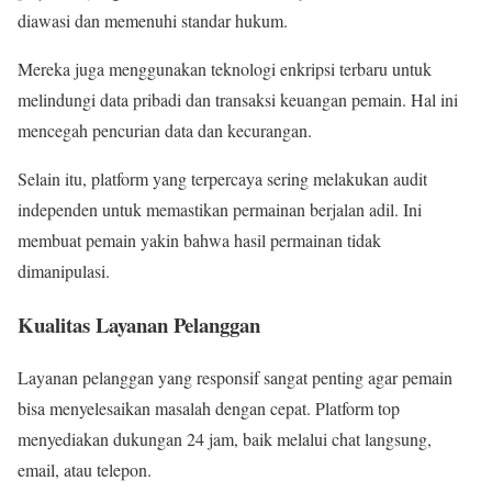
diawasi dan memenuhi standar hukum.
Mereka juga menggunakan teknologi enkripsi terbaru untuk
melindungi data pribadi dan transaksi keuangan pemain. Hal ini
mencegah pencurian data dan kecurangan.
Selain itu, platform yang terpercaya sering melakukan audit
independen untuk memastikan permainan berjalan adil. Ini
membuat pemain yakin bahwa hasil permainan tidak
dimanipulasi.
Kualitas Layanan Pelanggan
Layanan pelanggan yang responsif sangat penting agar pemain
bisa menyelesaikan masalah dengan cepat. Platform top
menyediakan dukungan 24 jam, baik melalui chat langsung,
email, atau telepon.