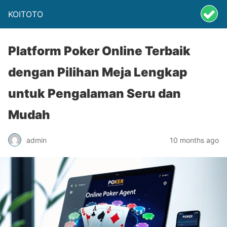
KOITOTO
Platform Poker Online Terbaik
dengan Pilihan Meja Lengkap
untuk Pengalaman Seru dan
Mudah
admin
10 months ago