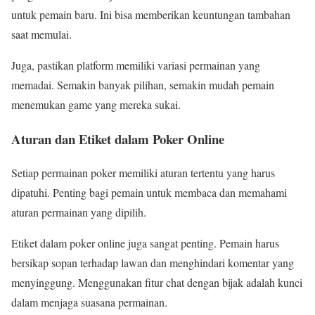
untuk pemain baru. Ini bisa memberikan keuntungan tambahan
saat memulai.
Juga, pastikan platform memiliki variasi permainan yang
memadai. Semakin banyak pilihan, semakin mudah pemain
menemukan game yang mereka sukai.
Aturan dan Etiket dalam Poker Online
Setiap permainan poker memiliki aturan tertentu yang harus
dipatuhi. Penting bagi pemain untuk membaca dan memahami
aturan permainan yang dipilih.
Etiket dalam poker online juga sangat penting. Pemain harus
bersikap sopan terhadap lawan dan menghindari komentar yang
menyinggung. Menggunakan fitur chat dengan bijak adalah kunci
dalam menjaga suasana permainan.