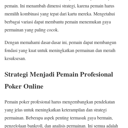
pemain. Ini menambah dimensi strategi, karena pemain harus
memilih kombinasi yang tepat dari kartu mereka. Mengetahui
berbagai variasi dapat membantu pemain menemukan gaya
permainan yang paling cocok.
Dengan memahami dasar-dasar ini, pemain dapat membangun
fondasi yang kuat untuk meningkatkan permainan dan meraih
kesuksesan.
Strategi Menjadi Pemain Profesional
Poker Online
Pemain poker profesional harus mengembangkan pendekatan
yang jelas untuk meningkatkan keterampilan dan strategi
permainan. Beberapa aspek penting termasuk gaya bermain,
pengelolaan bankroll, dan analisis permainan. Ini semua adalah