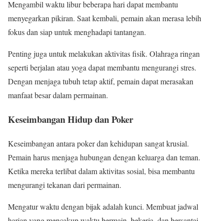
Mengambil waktu libur beberapa hari dapat membantu
menyegarkan pikiran. Saat kembali, pemain akan merasa lebih
fokus dan siap untuk menghadapi tantangan.
Penting juga untuk melakukan aktivitas fisik. Olahraga ringan
seperti berjalan atau yoga dapat membantu mengurangi stres.
Dengan menjaga tubuh tetap aktif, pemain dapat merasakan
manfaat besar dalam permainan.
Keseimbangan Hidup dan Poker
Keseimbangan antara poker dan kehidupan sangat krusial.
Pemain harus menjaga hubungan dengan keluarga dan teman.
Ketika mereka terlibat dalam aktivitas sosial, bisa membantu
mengurangi tekanan dari permainan.
Mengatur waktu dengan bijak adalah kunci. Membuat jadwal
harian yang mencakup waktu bermain, bekerja, dan bersantai