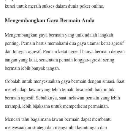
kunci untuk meraih sukses dalam dunia poker online.
Mengembangkan Gaya Bermain Anda
Mengembangkan gaya bermain yang unik adalah langkah
penting. Pemain harus memahami dua gaya utama: ketat-agresif
dan longgar-agresif. Pemain ketat-agresif hanya bermain dengan
tangan yang kuat, sementara pemain longgar-agresif sering
bermain lebih banyak tangan.
Cobalah untuk menyesuaikan gaya bermain dengan situasi. Saat
menghadapi lawan yang lebih lemah, bisa lebih baik untuk
bermain agresif. Sebaliknya, saat melawan pemain yang lebih
terampil, lebih bijaksana untuk memperketat permainan.
Mencari tahu bagaimana lawan bermain dapat membantu
menyesuaikan strategi dan mengambil keuntungan dari