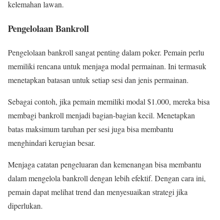
kelemahan lawan.
Pengelolaan Bankroll
Pengelolaan bankroll sangat penting dalam poker. Pemain perlu
memiliki rencana untuk menjaga modal permainan. Ini termasuk
menetapkan batasan untuk setiap sesi dan jenis permainan.
Sebagai contoh, jika pemain memiliki modal $1.000, mereka bisa
membagi bankroll menjadi bagian-bagian kecil. Menetapkan
batas maksimum taruhan per sesi juga bisa membantu
menghindari kerugian besar.
Menjaga catatan pengeluaran dan kemenangan bisa membantu
dalam mengelola bankroll dengan lebih efektif. Dengan cara ini,
pemain dapat melihat trend dan menyesuaikan strategi jika
diperlukan.