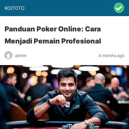
KOITOTO
Panduan Poker Online: Cara
Menjadi Pemain Profesional
admin
4 months ago