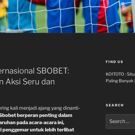
FIND US
ternasional SBOBET:
KOITOTO : Situ
Aksi Seru dan
Paling Banyak 
SEARCH
ring kali menjadi ajang yang dinanti-
Sbobet berperan penting dalam
Search
taruhan pada acara-acara ini,
for:
penggemar untuk lebih terlibat