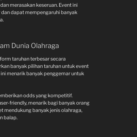
 dan merasakan keseruan. Event ini
ar dan dapat mempengaruhi banyak
a.
lam Dunia Olahraga
tform taruhan terbesar secara
kan banyak pilihan taruhan untuk event
 ini menarik banyak penggemar untuk
emberikan odds yang kompetitif.
 user-friendly, menarik bagi banyak orang
t mendukung banyak jenis olahraga,
n balap.