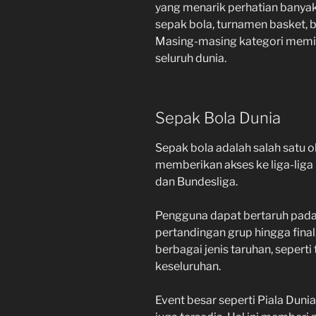
yang menarik perhatian banyak 
sepak bola, turnamen basket, b
Masing-masing kategori memili
seluruh dunia.
Sepak Bola Dunia
Sepak bola adalah salah satu o
memberikan akses ke liga-liga 
dan Bundesliga.
Pengguna dapat bertaruh pada 
pertandingan grup hingga final
berbagai jenis taruhan, sepert
keseluruhan.
Event besar seperti Piala Du