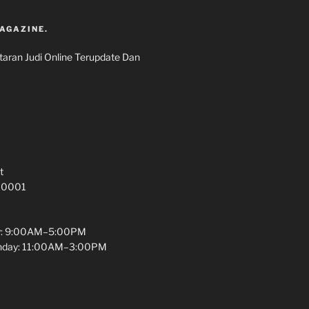
AGAZINE.
taran Judi Online Terupdate Dan
t
 10001
y: 9:00AM–5:00PM
unday: 11:00AM–3:00PM