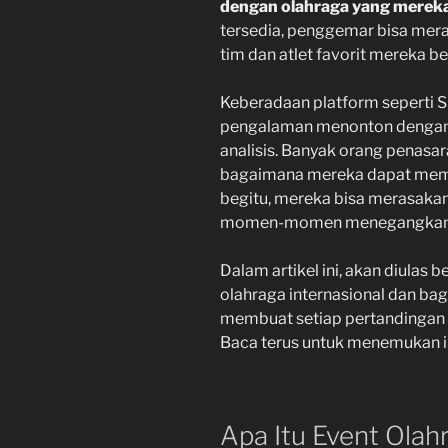
dengan olahraga yang mereka 
tersedia, penggemar bisa mera
tim dan atlet favorit mereka be
Keberadaan platform seperti
pengalaman menonton dengan 
analisis. Banyak orang penasara
bagaimana mereka dapat mema
begitu, mereka bisa merasaka
momen-momen menegangkan d
Dalam artikel ini, akan diulas
olahraga internasional dan ba
membuat setiap pertandingan 
Baca terus untuk menemukan in
Apa Itu Event Olahr