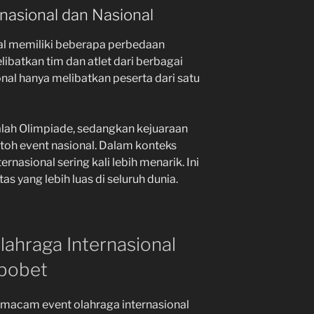
nasional dan Nasional
nal memiliki beberapa perbedaan
libatkan tim dan atlet dari berbagai
nal hanya melibatkan peserta dari satu
alah Olimpiade, sedangkan kejuaraan
ntoh event nasional. Dalam konteks
rnasional sering kali lebih menarik. Ini
s yang lebih luas di seluruh dunia.
lahraga Internasional
Sbobet
macam event olahraga internasional