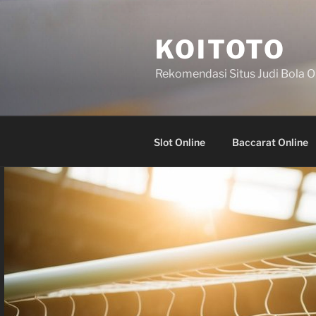
Skip
to
KOITOTO
content
Rekomendasi Situs Judi Bola O
Slot Online
Baccarat Online