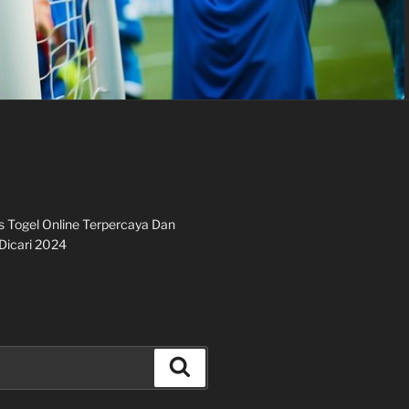
s Togel Online Terpercaya Dan
Dicari 2024
Search