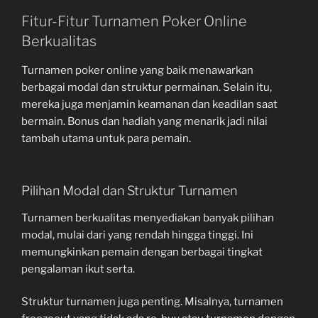
Fitur-Fitur Turnamen Poker Online
Berkualitas
Turnamen poker online yang baik menawarkan
berbagai modal dan struktur permainan. Selain itu,
mereka juga menjamin keamanan dan keadilan saat
bermain. Bonus dan hadiah yang menarik jadi nilai
tambah utama untuk para pemain.
Pilihan Modal dan Struktur Turnamen
Turnamen berkualitas menyediakan banyak pilihan
modal, mulai dari yang rendah hingga tinggi. Ini
memungkinkan pemain dengan berbagai tingkat
pengalaman ikut serta.
Struktur turnamen juga penting. Misalnya, turnamen