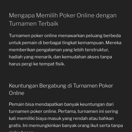
Mengapa Memilih Poker Online dengan
Turnamen Terbaik
Turnamen poker online menawarkan peluang berbeda
untuk pemain di berbagai tingkat kemampuan. Mereka
memberikan pengalaman yang lebih terstruktur,
hadiah yang menarik, dan kemudahan akses tanpa
harus pergi ke tempat fisik.
Keuntungan Bergabung di Turnamen Poker
Online
Pemain bisa mendapatkan banyak keuntungan dari
turnamen poker online. Pertama, turnamen ini sering
kali memiliki biaya masuk yang rendah atau bahkan
gratis. Ini memungkinkan banyak orang ikut serta tanpa