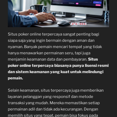
Situs poker online terpercaya sangat penting bagi
siapa saja yang ingin bermain dengan aman dan
nyaman. Banyak pemain mencari tempat yang tidak
hanya menawarkan permainan seru, tapi juga
menjamin keamanan data dan pembayaran.
Situs
poker online terpercaya biasanya punya lisensi resmi
dan sistem keamanan yang kuat untuk melindungi
pemain.
Selain keamanan, situs terpercaya juga memberikan
layanan pelanggan yang responsif dan metode
transaksi yang mudah. Mereka memastikan setiap
permainan adil dan tidak ada kecurangan. Dengan
memilih situs yang tepat, pemain bisa fokus pada