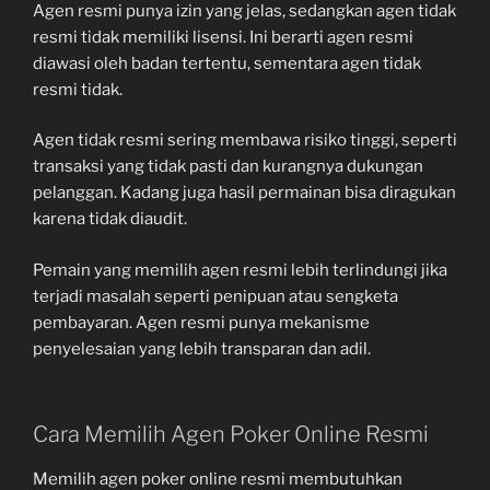
Agen resmi punya izin yang jelas, sedangkan agen tidak
resmi tidak memiliki lisensi. Ini berarti agen resmi
diawasi oleh badan tertentu, sementara agen tidak
resmi tidak.
Agen tidak resmi sering membawa risiko tinggi, seperti
transaksi yang tidak pasti dan kurangnya dukungan
pelanggan. Kadang juga hasil permainan bisa diragukan
karena tidak diaudit.
Pemain yang memilih agen resmi lebih terlindungi jika
terjadi masalah seperti penipuan atau sengketa
pembayaran. Agen resmi punya mekanisme
penyelesaian yang lebih transparan dan adil.
Cara Memilih Agen Poker Online Resmi
Memilih agen poker online resmi membutuhkan