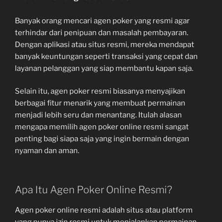
Banyak orang mencari agen poker yang resmi agar
terhindar dari penipuan dan masalah pembayaran.
Dengan aplikasi atau situs resmi, mereka mendapat
banyak keuntungan seperti transaksi yang cepat dan
layanan pelanggan yang siap membantu kapan saja.
Selain itu, agen poker resmi biasanya menyajikan
berbagai fitur menarik yang membuat permainan
menjadi lebih seru dan menantang. Itulah alasan
mengapa memilih agen poker online resmi sangat
penting bagi siapa saja yang ingin bermain dengan
nyaman dan aman.
Apa Itu Agen Poker Online Resmi?
Agen poker online resmi adalah situs atau platform
yang punya izin resmi untuk menjalankan permainan