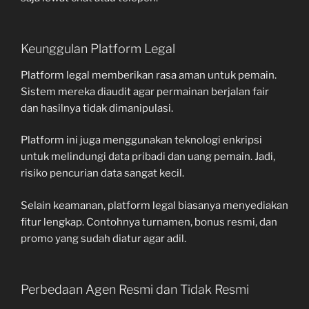
Keunggulan Platform Legal
Platform legal memberikan rasa aman untuk pemain.
Sistem mereka diaudit agar permainan berjalan fair
dan hasilnya tidak dimanipulasi.
Platform ini juga menggunakan teknologi enkripsi
untuk melindungi data pribadi dan uang pemain. Jadi,
risiko pencurian data sangat kecil.
Selain keamanan, platform legal biasanya menyediakan
fitur lengkap. Contohnya turnamen, bonus resmi, dan
promo yang sudah diatur agar adil.
Perbedaan Agen Resmi dan Tidak Resmi