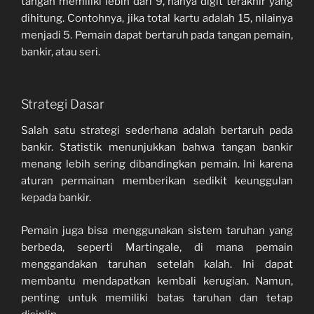
tangan memiliki lebih dari 9, hanya digit terakhir yang
dihitung. Contohnya, jika total kartu adalah 15, nilainya
menjadi 5. Pemain dapat bertaruh pada tangan pemain,
bankir, atau seri.
Strategi Dasar
Salah satu strategi sederhana adalah bertaruh pada
bankir. Statistik menunjukkan bahwa tangan bankir
menang lebih sering dibandingkan pemain. Ini karena
aturan permainan memberikan sedikit keunggulan
kepada bankir.
Pemain juga bisa menggunakan sistem taruhan yang
berbeda, seperti Martingale, di mana pemain
menggandakan taruhan setelah kalah. Ini dapat
membantu mendapatkan kembali kerugian. Namun,
penting untuk memiliki batas taruhan dan tetap