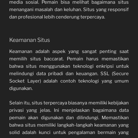
media sosial. Pemain bisa melihat bagaimana situs
menangani masalah dan keluhan. Situs yang responsif
dan profesional lebih cenderung terpercaya.
Keamanan Situs
Keamanan adalah aspek yang sangat penting saat
memilih situs baccarat. Pemain harus memastikan
bahwa situs menggunakan teknologi enkripsi untuk
melindungi data pribadi dan keuangan. SSL (Secure
Socket Layer) adalah contoh teknologi yang umum
digunakan.
Selain itu, situs terpercaya biasanya memiliki kebijakan
privasi yang jelas. Ini menjelaskan bagaimana data
pemain akan digunakan dan dilindungi. Memastikan
bahwa situs memiliki langkah-langkah keamanan yang
solid adalah kunci untuk pengalaman bermain yang