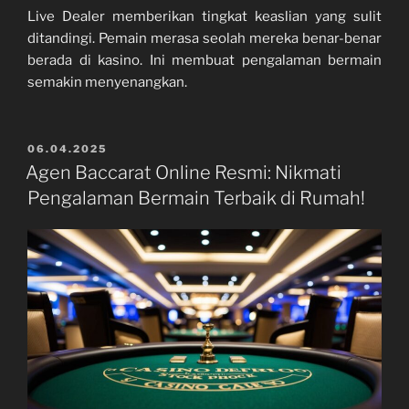
Live Dealer memberikan tingkat keaslian yang sulit
ditandingi. Pemain merasa seolah mereka benar-benar
berada di kasino. Ini membuat pengalaman bermain
semakin menyenangkan.
POSTED
06.04.2025
ON
Agen Baccarat Online Resmi: Nikmati
Pengalaman Bermain Terbaik di Rumah!