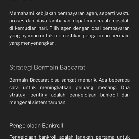
Memahami kebijakan pembayaran agen, seperti waktu
proses dan biaya tambahan, dapat mencegah masalah
di kemudian hari. Pilih agen dengan opsi pembayaran
yang nyaman untuk memastikan pengalaman bermain
yang menyenangkan.
Strategi Bermain Baccarat
Bermain Baccarat bisa sangat menarik. Ada beberapa
cara untuk meningkatkan peluang menang. Dua
strategi penting adalah pengelolaan bankroll dan
mengenal sistem taruhan.
Pengelolaan Bankroll
Pengelolaan bankroll adalah langkah pertama untuk