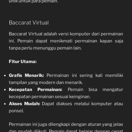
unik untuk para pemain.
Baccarat Virtual
Baccarat Virtual adalah versi komputer dari permainan
ini. Pemain dapat menikmati permainan kapan saja
tanpa perlu menunggu pemain lain.
Fitur Utama:
Grafis Menarik:
Permainan ini sering kali memiliki
tampilan yang modern dan menarik.
Kecepatan Permainan:
Pemain bisa mengatur
kecepatan permainan sesuai keinginan.
Akses Mudah:
Dapat diakses melalui komputer atau
ponsel.
Permainan ini juga dilengkapi dengan aturan yang jelas
dan mudah diikuti. Pemain dapat belajar dengan cepat