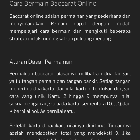
Cara Bermain Baccarat Online
Baccarat online adalah permainan yang sederhana dan
menyenangkan. Pemain dapat dengan mudah
mempelajari cara bermain dan mengikuti beberapa
strategi untuk meningkatkan peluang menang.
Aturan Dasar Permainan
Permainan baccarat biasanya melibatkan dua tangan,
yaitu tangan pemain dan tangan bankir. Setiap tangan
menerima dua kartu, dan nilai kartu ditentukan dengan
cara yang unik. Kartu 2 hingga 9 mempunyai nilai
sesuai dengan angka pada kartu, sementara 10, J, Q, dan
K bernilai nol. As bernilai satu.
Setelah kartu dibagikan, nilainya dihitung. Tujuannya
adalah mendapatkan total yang mendekati 9. Jika