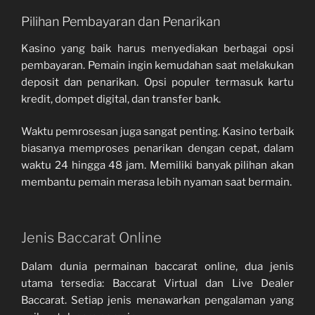
Pilihan Pembayaran dan Penarikan
Kasino yang baik harus menyediakan berbagai opsi
pembayaran. Pemain ingin kemudahan saat melakukan
deposit dan penarikan. Opsi populer termasuk kartu
kredit, dompet digital, dan transfer bank.
Waktu pemrosesan juga sangat penting. Kasino terbaik
biasanya memproses penarikan dengan cepat, dalam
waktu 24 hingga 48 jam. Memiliki banyak pilihan akan
membantu pemain merasa lebih nyaman saat bermain.
Jenis Baccarat Online
Dalam dunia permainan baccarat online, dua jenis
utama tersedia: Baccarat Virtual dan Live Dealer
Baccarat. Setiap jenis menawarkan pengalaman yang