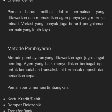
Chemin de Fer
Pemain harus melihat daftar permainan yang
ditawarkan dan memastikan agen punya yang mereka
minati. Variasi yang banyak juga berarti pengalaman
bermain yang lebih kaya.
Metode Pembayaran
Metode pembayaran yang ditawarkan agen juga sangat
penting. Agen yang baik menyediakan berbagai opsi
untuk kemudahan transaksi. Ini termasuk deposit dan
penarikan cepat.
Pemain perlu mempertimbangkan:
Kartu Kredit/Debit
Dompet Elektronik
Transfer Bank