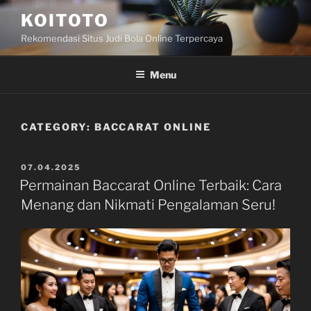
Skip
KOITOTO
to
Rekomendasi Situs Judi Bola Online Terpercaya
content
Menu
CATEGORY:
BACCARAT ONLINE
POSTED
07.04.2025
ON
Permainan Baccarat Online Terbaik: Cara
Menang dan Nikmati Pengalaman Seru!