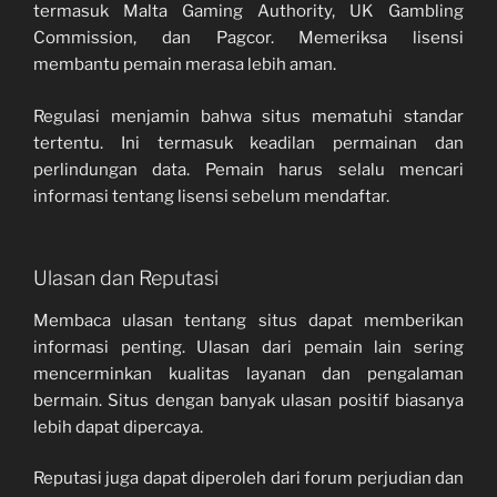
termasuk Malta Gaming Authority, UK Gambling
Commission, dan Pagcor. Memeriksa lisensi
membantu pemain merasa lebih aman.
Regulasi menjamin bahwa situs mematuhi standar
tertentu. Ini termasuk keadilan permainan dan
perlindungan data. Pemain harus selalu mencari
informasi tentang lisensi sebelum mendaftar.
Ulasan dan Reputasi
Membaca ulasan tentang situs dapat memberikan
informasi penting. Ulasan dari pemain lain sering
mencerminkan kualitas layanan dan pengalaman
bermain. Situs dengan banyak ulasan positif biasanya
lebih dapat dipercaya.
Reputasi juga dapat diperoleh dari forum perjudian dan