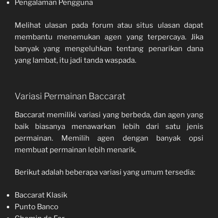
Pengalaman Pengguna
Melihat ulasan pada forum atau situs ulasan dapat
membantu menemukan agen yang terpercaya. Jika
banyak yang mengeluhkan tentang penarikan dana
yang lambat, itu jadi tanda waspada.
Variasi Permainan Baccarat
Baccarat memiliki variasi yang berbeda, dan agen yang
baik biasanya menawarkan lebih dari satu jenis
permainan. Memilih agen dengan banyak opsi
membuat permainan lebih menarik.
Berikut adalah beberapa variasi yang umum tersedia:
Baccarat Klasik
Punto Banco