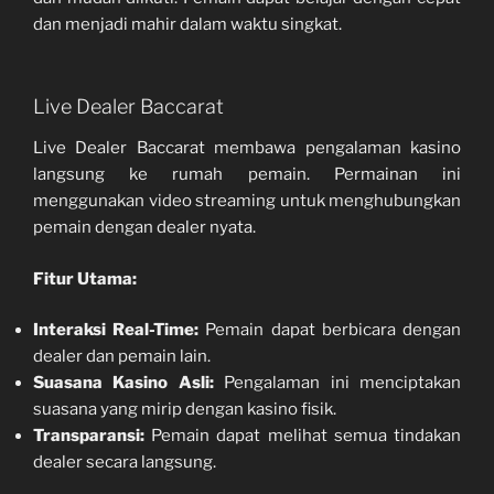
dan menjadi mahir dalam waktu singkat.
Live Dealer Baccarat
Live Dealer Baccarat membawa pengalaman kasino
langsung ke rumah pemain. Permainan ini
menggunakan video streaming untuk menghubungkan
pemain dengan dealer nyata.
Fitur Utama:
Interaksi Real-Time:
Pemain dapat berbicara dengan
dealer dan pemain lain.
Suasana Kasino Asli:
Pengalaman ini menciptakan
suasana yang mirip dengan kasino fisik.
Transparansi:
Pemain dapat melihat semua tindakan
dealer secara langsung.