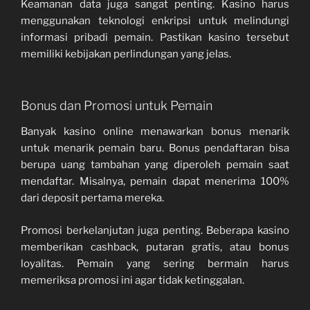
Keamanan data juga sangat penting. Kasino harus
menggunakan teknologi enkripsi untuk melindungi
informasi pribadi pemain. Pastikan kasino tersebut
memiliki kebijakan perlindungan yang jelas.
Bonus dan Promosi untuk Pemain
Banyak kasino online menawarkan bonus menarik
untuk menarik pemain baru. Bonus pendaftaran bisa
berupa uang tambahan yang diperoleh pemain saat
mendaftar. Misalnya, pemain dapat menerima 100%
dari deposit pertama mereka.
Promosi berkelanjutan juga penting. Beberapa kasino
memberikan cashback, putaran gratis, atau bonus
loyalitas. Pemain yang sering bermain harus
memeriksa promosi ini agar tidak ketinggalan.