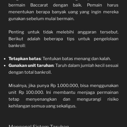
bermain Baccarat dengan baik. Pemain harus
menentukan berapa banyak uang yang ingin mereka
gunakan sebelum mulai bermain.
Penting untuk tidak melebihi anggaran tersebut.
Berikut adalah beberapa tips untuk pengelolaan
bankroll:
Tetapkan batas
: Tentukan batas menang dan kalah.
Gunakan unit taruhan
: Taruh dalam jumlah kecil sesuai
dengan total bankroll.
Misalnya, jika punya Rp 1.000.000, bisa menggunakan
unit Rp 100.000. Ini membantu menjaga permainan
tetap menyenangkan dan mengurangi risiko
kehilangan semua uang sekaligus.
Mengenal Sistem Taruhan