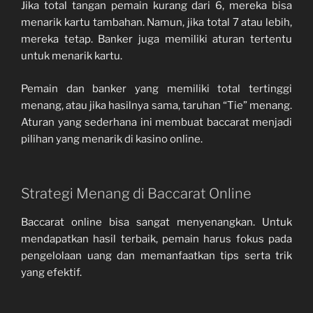
Jika total tangan pemain kurang dari 6, mereka bisa
menarik kartu tambahan. Namun, jika total 7 atau lebih,
mereka tetap. Banker juga memiliki aturan tertentu
untuk menarik kartu.
Pemain dan banker yang memiliki total tertinggi
menang, atau jika hasilnya sama, taruhan “Tie” menang.
Aturan yang sederhana ini membuat baccarat menjadi
pilihan yang menarik di kasino online.
Strategi Menang di Baccarat Online
Baccarat online bisa sangat menyenangkan. Untuk
mendapatkan hasil terbaik, pemain harus fokus pada
pengelolaan uang dan memanfaatkan tips serta trik
yang efektif.