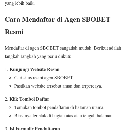
yang lebih baik.
Cara Mendaftar di Agen SBOBET
Resmi
Mendaftar di agen SBOBET sangatlah mudah. Berikut adalah
langkah-langkah yang perlu diikuti:
Kunjungi Website Resmi
Cari situs resmi agen SBOBET.
Pastikan website tersebut aman dan terpercaya.
Klik Tombol Daftar
Temukan tombol pendaftaran di halaman utama.
Biasanya terletak di bagian atas atau tengah halaman.
Isi Formulir Pendaftaran