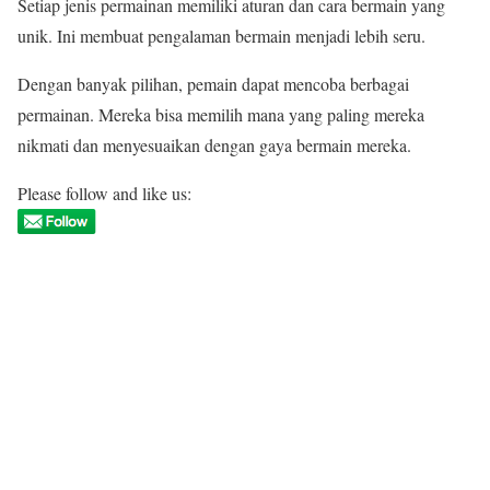
Setiap jenis permainan memiliki aturan dan cara bermain yang
unik. Ini membuat pengalaman bermain menjadi lebih seru.
Dengan banyak pilihan, pemain dapat mencoba berbagai
permainan. Mereka bisa memilih mana yang paling mereka
nikmati dan menyesuaikan dengan gaya bermain mereka.
Please follow and like us: