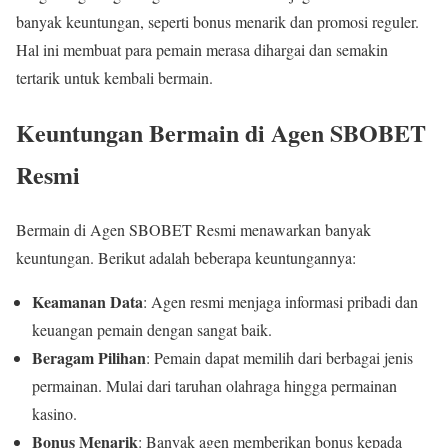
banyak keuntungan, seperti bonus menarik dan promosi reguler.
Hal ini membuat para pemain merasa dihargai dan semakin
tertarik untuk kembali bermain.
Keuntungan Bermain di Agen SBOBET
Resmi
Bermain di Agen SBOBET Resmi menawarkan banyak
keuntungan. Berikut adalah beberapa keuntungannya:
Keamanan Data
: Agen resmi menjaga informasi pribadi dan
keuangan pemain dengan sangat baik.
Beragam Pilihan
: Pemain dapat memilih dari berbagai jenis
permainan. Mulai dari taruhan olahraga hingga permainan
kasino.
Bonus Menarik
: Banyak agen memberikan bonus kepada