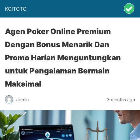
KOITOTO
Agen Poker Online Premium
Dengan Bonus Menarik Dan
Promo Harian Menguntungkan
untuk Pengalaman Bermain
Maksimal
admin
3 months ago