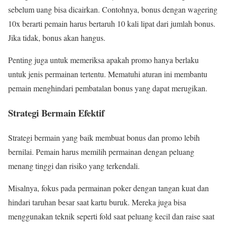
sebelum uang bisa dicairkan. Contohnya, bonus dengan wagering
10x berarti pemain harus bertaruh 10 kali lipat dari jumlah bonus.
Jika tidak, bonus akan hangus.
Penting juga untuk memeriksa apakah promo hanya berlaku
untuk jenis permainan tertentu. Mematuhi aturan ini membantu
pemain menghindari pembatalan bonus yang dapat merugikan.
Strategi Bermain Efektif
Strategi bermain yang baik membuat bonus dan promo lebih
bernilai. Pemain harus memilih permainan dengan peluang
menang tinggi dan risiko yang terkendali.
Misalnya, fokus pada permainan poker dengan tangan kuat dan
hindari taruhan besar saat kartu buruk. Mereka juga bisa
menggunakan teknik seperti fold saat peluang kecil dan raise saat