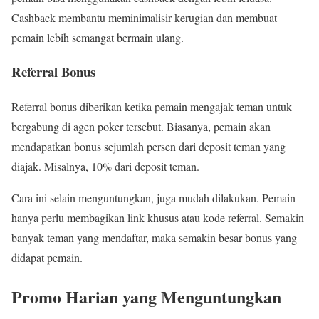
Cashback membantu meminimalisir kerugian dan membuat
pemain lebih semangat bermain ulang.
Referral Bonus
Referral bonus diberikan ketika pemain mengajak teman untuk
bergabung di agen poker tersebut. Biasanya, pemain akan
mendapatkan bonus sejumlah persen dari deposit teman yang
diajak. Misalnya, 10% dari deposit teman.
Cara ini selain menguntungkan, juga mudah dilakukan. Pemain
hanya perlu membagikan link khusus atau kode referral. Semakin
banyak teman yang mendaftar, maka semakin besar bonus yang
didapat pemain.
Promo Harian yang Menguntungkan