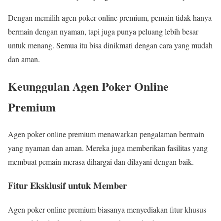
Dengan memilih agen poker online premium, pemain tidak hanya
bermain dengan nyaman, tapi juga punya peluang lebih besar
untuk menang. Semua itu bisa dinikmati dengan cara yang mudah
dan aman.
Keunggulan Agen Poker Online
Premium
Agen poker online premium menawarkan pengalaman bermain
yang nyaman dan aman. Mereka juga memberikan fasilitas yang
membuat pemain merasa dihargai dan dilayani dengan baik.
Fitur Eksklusif untuk Member
Agen poker online premium biasanya menyediakan fitur khusus