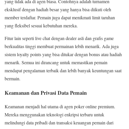
yang tidak ada di agen biasa. Contohnya adalah turnamen
eksklusif dengan hadiah besar yang hanya bisa diikuti oleh
member terdaftar. Pemain juga dapat menikmati limit taruhan
yang fleksibel sesuai kebutuhan mereka.
Fitur lain seperti live chat dengan dealer asli dan grafis game
berkualitas tinggi membuat permainan lebih menarik. Ada juga
sistem loyalty points yang bisa ditukar dengan bonus atau hadiah
menarik. Semua ini dirancang untuk memastikan pemain
mendapat pengalaman terbaik dan lebih banyak keuntungan saat
bermain.
Keamanan dan Privasi Data Pemain
Keamanan menjadi hal utama di agen poker online premium.
Mereka menggunakan teknologi enkripsi terbaru untuk
melindungi data pribadi dan transaksi keuangan pemain dari