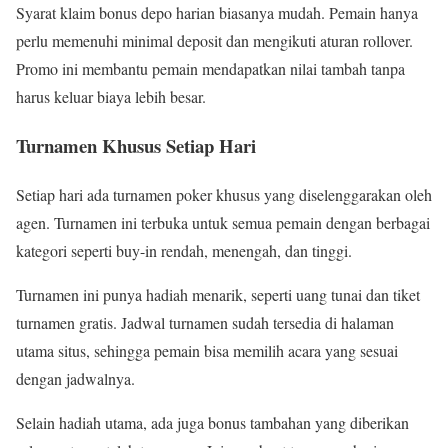
Syarat klaim bonus depo harian biasanya mudah. Pemain hanya
perlu memenuhi minimal deposit dan mengikuti aturan rollover.
Promo ini membantu pemain mendapatkan nilai tambah tanpa
harus keluar biaya lebih besar.
Turnamen Khusus Setiap Hari
Setiap hari ada turnamen poker khusus yang diselenggarakan oleh
agen. Turnamen ini terbuka untuk semua pemain dengan berbagai
kategori seperti buy-in rendah, menengah, dan tinggi.
Turnamen ini punya hadiah menarik, seperti uang tunai dan tiket
turnamen gratis. Jadwal turnamen sudah tersedia di halaman
utama situs, sehingga pemain bisa memilih acara yang sesuai
dengan jadwalnya.
Selain hadiah utama, ada juga bonus tambahan yang diberikan