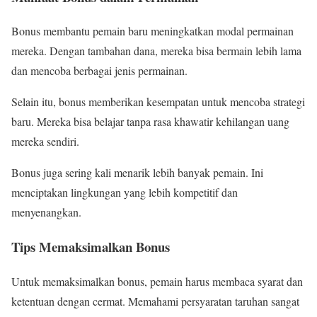
Bonus membantu pemain baru meningkatkan modal permainan
mereka. Dengan tambahan dana, mereka bisa bermain lebih lama
dan mencoba berbagai jenis permainan.
Selain itu, bonus memberikan kesempatan untuk mencoba strategi
baru. Mereka bisa belajar tanpa rasa khawatir kehilangan uang
mereka sendiri.
Bonus juga sering kali menarik lebih banyak pemain. Ini
menciptakan lingkungan yang lebih kompetitif dan
menyenangkan.
Tips Memaksimalkan Bonus
Untuk memaksimalkan bonus, pemain harus membaca syarat dan
ketentuan dengan cermat. Memahami persyaratan taruhan sangat