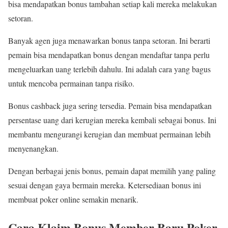
bisa mendapatkan bonus tambahan setiap kali mereka melakukan
setoran.
Banyak agen juga menawarkan bonus tanpa setoran. Ini berarti
pemain bisa mendapatkan bonus dengan mendaftar tanpa perlu
mengeluarkan uang terlebih dahulu. Ini adalah cara yang bagus
untuk mencoba permainan tanpa risiko.
Bonus cashback juga sering tersedia. Pemain bisa mendapatkan
persentase uang dari kerugian mereka kembali sebagai bonus. Ini
membantu mengurangi kerugian dan membuat permainan lebih
menyenangkan.
Dengan berbagai jenis bonus, pemain dapat memilih yang paling
sesuai dengan gaya bermain mereka. Ketersediaan bonus ini
membuat poker online semakin menarik.
Cara Klaim Bonus Member Baru Poker