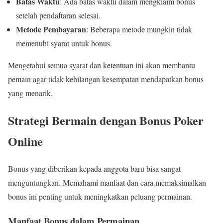
Batas Waktu
: Ada batas waktu dalam mengklaim bonus
setelah pendaftaran selesai.
Metode Pembayaran
: Beberapa metode mungkin tidak
memenuhi syarat untuk bonus.
Mengetahui semua syarat dan ketentuan ini akan membantu
pemain agar tidak kehilangan kesempatan mendapatkan bonus
yang menarik.
Strategi Bermain dengan Bonus Poker
Online
Bonus yang diberikan kepada anggota baru bisa sangat
menguntungkan. Memahami manfaat dan cara memaksimalkan
bonus ini penting untuk meningkatkan peluang permainan.
Manfaat Bonus dalam Permainan