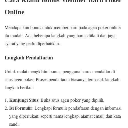
Online
Mendapatkan bonus untuk member baru pada agen poker online
itu mudah. Ada beberapa langkah yang harus diikuti dan juga
syarat yang perlu diperhatikan.
Langkah Pendaftaran
Untuk mulai mengklaim bonus, pengguna harus mendaftar di
situs agen poker. Proses pendaftaran biasanya termasuk langkah-
langkah berikut:
Kunjungi Situs
: Buka situs agen poker yang dipilih.
Isi Formulir
: Lengkapi formulir pendaftaran dengan informasi
yang diperlukan, seperti nama lengkap, alamat email, dan kata
sandi.