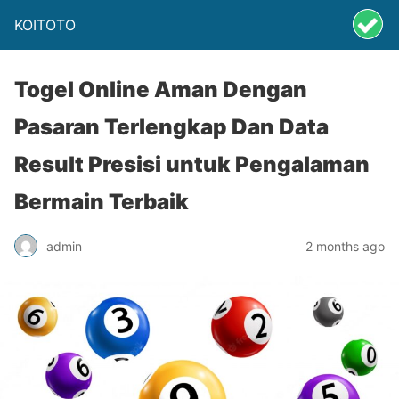
KOITOTO
Togel Online Aman Dengan
Pasaran Terlengkap Dan Data
Result Presisi untuk Pengalaman
Bermain Terbaik
admin
2 months ago