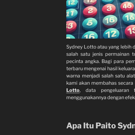
Sydney Lotto atau yang lebih
salah satu jenis permainan 
pecinta angka. Bagi para pe
terbaru mengenai hasil keluara
warna menjadi salah satu alat 
kami akan membahas secara 
Lotto
, data pengeluaran 
menggunakannya dengan efekt
Apa Itu Paito Syd