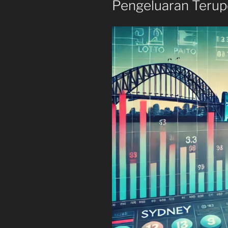
Pengeluaran Terup