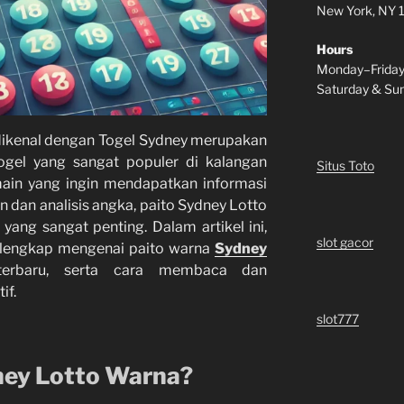
New York, NY
Hours
Monday–Frida
Saturday & S
 dikenal dengan Togel Sydney merupakan
togel yang sangat populer di kalangan
Situs Toto
main yang ingin mendapatkan informasi
n dan analisis angka, paito Sydney Lotto
yang sangat penting. Dalam artikel ini,
slot gacor
lengkap mengenai paito warna
Sydney
terbaru, serta cara membaca dan
if.
slot777
ney Lotto Warna?