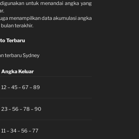
 digunakan untuk menandai angka yang
r.
 juga menampilkan data akumulasi angka
bulan terakhir.
to Terbaru
an terbaru Sydney
Angka Keluar
12 – 45 – 67 – 89
23 – 56 – 78 – 90
11 – 34 – 56 – 77