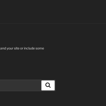
 and your site or include some
Search