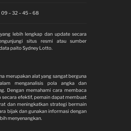
09 – 32 – 45 – 68
 yang lebih lengkap dan update secara
engunjungi situs resmi atau sumber
ata paito Sydney Lotto.
na merupakan alat yang sangat berguna
alam menganalisis pola angka dan
ang. Dengan memahami cara membaca
 secara efektif, pemain dapat membuat
urat dan meningkatkan strategi bermain
ara bijak dan gunakan informasi dengan
ebih menyenangkan.