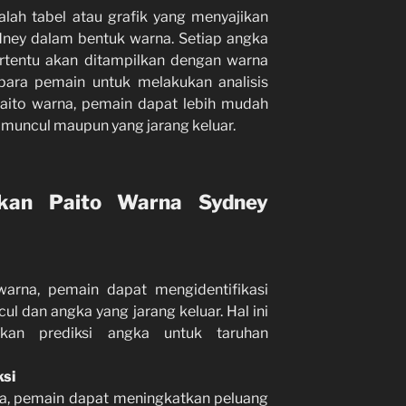
lah tabel atau grafik yang menyajikan
ydney dalam bentuk warna. Setiap angka
ertentu akan ditampilkan dengan warna
para pemain untuk melakukan analisis
aito warna, pemain dapat lebih mudah
g muncul maupun yang jarang keluar.
kan Paito Warna Sydney
warna, pemain dapat mengidentifikasi
l dan angka yang jarang keluar. Hal ini
an prediksi angka untuk taruhan
ksi
, pemain dapat meningkatkan peluang