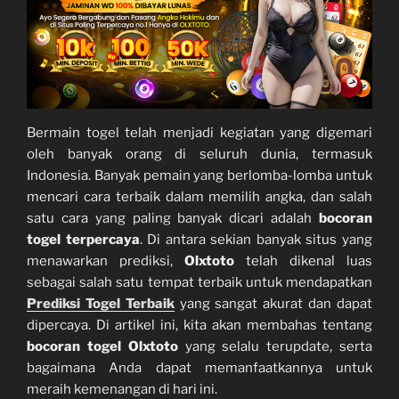
Bermain togel telah menjadi kegiatan yang digemari
oleh banyak orang di seluruh dunia, termasuk
Indonesia. Banyak pemain yang berlomba-lomba untuk
mencari cara terbaik dalam memilih angka, dan salah
satu cara yang paling banyak dicari adalah
bocoran
togel terpercaya
. Di antara sekian banyak situs yang
menawarkan prediksi,
Olxtoto
telah dikenal luas
sebagai salah satu tempat terbaik untuk mendapatkan
Prediksi Togel Terbaik
yang sangat akurat dan dapat
dipercaya. Di artikel ini, kita akan membahas tentang
bocoran togel Olxtoto
yang selalu terupdate, serta
bagaimana Anda dapat memanfaatkannya untuk
meraih kemenangan di hari ini.