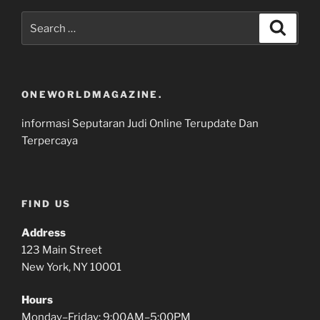
Search
Search
for:
ONEWORLDMAGAZINE.
informasi Seputaran Judi Online Terupdate Dan
Terpercaya
FIND US
Address
123 Main Street
New York, NY 10001
Hours
Monday–Friday: 9:00AM–5:00PM