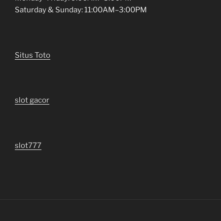
Saturday & Sunday: 11:00AM–3:00PM
Situs Toto
slot gacor
slot777