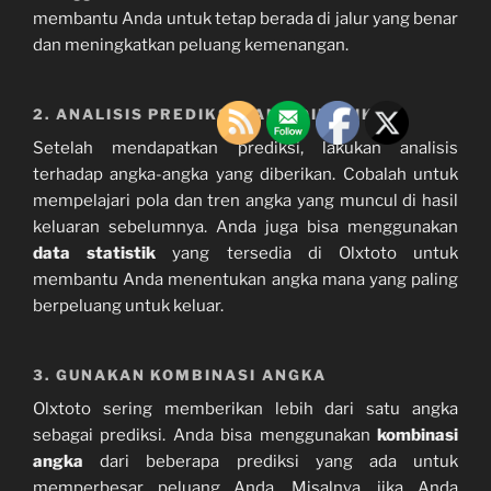
membantu Anda untuk tetap berada di jalur yang benar
dan meningkatkan peluang kemenangan.
2.
ANALISIS PREDIKSI YANG DIBERIKAN
Setelah mendapatkan prediksi, lakukan analisis
terhadap angka-angka yang diberikan. Cobalah untuk
mempelajari pola dan tren angka yang muncul di hasil
keluaran sebelumnya. Anda juga bisa menggunakan
data statistik
yang tersedia di Olxtoto untuk
membantu Anda menentukan angka mana yang paling
berpeluang untuk keluar.
3.
GUNAKAN KOMBINASI ANGKA
Olxtoto sering memberikan lebih dari satu angka
sebagai prediksi. Anda bisa menggunakan
kombinasi
angka
dari beberapa prediksi yang ada untuk
memperbesar peluang Anda. Misalnya, jika Anda