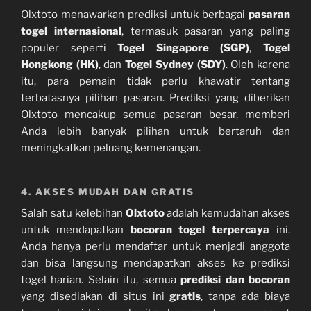
Olxtoto menawarkan prediksi untuk berbagai
pasaran
togel internasional
, termasuk pasaran yang paling
populer seperti
Togel Singapore (SGP)
,
Togel
Hongkong (HK)
, dan
Togel Sydney (SDY)
. Oleh karena
itu, para pemain tidak perlu khawatir tentang
terbatasnya pilihan pasaran. Prediksi yang diberikan
Olxtoto mencakup semua pasaran besar, memberi
Anda lebih banyak pilihan untuk bertaruh dan
meningkatkan peluang kemenangan.
4.
AKSES MUDAH DAN GRATIS
Salah satu kelebihan
Olxtoto
adalah kemudahan akses
untuk mendapatkan
bocoran togel terpercaya
ini.
Anda hanya perlu mendaftar untuk menjadi anggota
dan bisa langsung mendapatkan akses ke prediksi
togel harian. Selain itu, semua
prediksi dan bocoran
yang disediakan di situs ini
gratis
, tanpa ada biaya