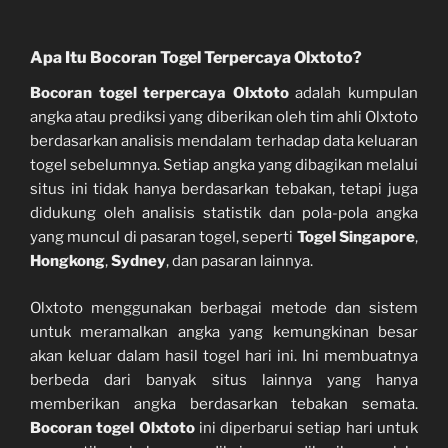
Apa Itu Bocoran Togel Terpercaya Olxtoto?
Bocoran togel terpercaya Olxtoto
adalah kumpulan
angka atau prediksi yang diberikan oleh tim ahli Olxtoto
berdasarkan analisis mendalam terhadap data keluaran
togel sebelumnya. Setiap angka yang dibagikan melalui
situs ini tidak hanya berdasarkan tebakan, tetapi juga
didukung oleh analisis statistik dan pola-pola angka
yang muncul di pasaran togel, seperti
Togel Singapore
,
Hongkong
,
Sydney
, dan pasaran lainnya.
Olxtoto menggunakan berbagai metode dan sistem
untuk meramalkan angka yang kemungkinan besar
akan keluar dalam hasil togel hari ini. Ini membuatnya
berbeda dari banyak situs lainnya yang hanya
memberikan angka berdasarkan tebakan semata.
Bocoran togel Olxtoto
ini diperbarui setiap hari untuk