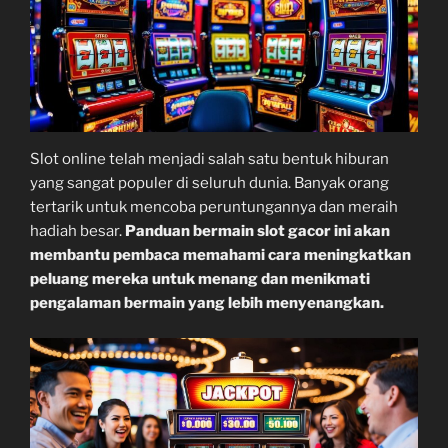
Slot online telah menjadi salah satu bentuk hiburan
yang sangat populer di seluruh dunia. Banyak orang
tertarik untuk mencoba peruntungannya dan meraih
hadiah besar.
Panduan bermain slot gacor ini akan
membantu pembaca memahami cara meningkatkan
peluang mereka untuk menang dan menikmati
pengalaman bermain yang lebih menyenangkan.