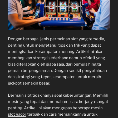
Dengan berbagai jenis permainan slot yang tersedia,
penting untuk mengetahui tips dan trik yang dapat
meningkatkan kesempatan menang. Artikel ini akan
membagikan strategi sederhana namun efektif yang
bisa diterapkan oleh siapa saja, dari pemula hingga
pemain berpengalaman. Dengan sedikit pengetahuan
dan strategi yang tepat, kesempatan untuk meraih
jackpot semakin besar.
Bermain slot tidak hanya soal keberuntungan. Memilih
mesin yang tepat dan memahami cara kerjanya sangat
penting. Artikel ini akan mengupas beberapa mesin
slot gacor
terbaik dan cara memainkannya untuk