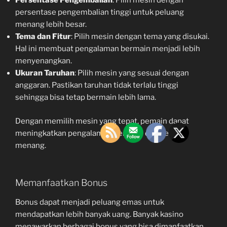
Persentase Pengembalian
: Pilih mesin dengan
persentase pengembalian tinggi untuk peluang
menang lebih besar.
Tema dan Fitur
: Pilih mesin dengan tema yang disukai.
Hal ini membuat pengalaman bermain menjadi lebih
menyenangkan.
Ukuran Taruhan
: Pilih mesin yang sesuai dengan
anggaran. Pastikan taruhan tidak terlalu tinggi
sehingga bisa tetap bermain lebih lama.
Dengan memilih mesin yang tepat, pemain dapat
meningkatkan pengalaman bermain dan peluang
menang.
Memanfaatkan Bonus
Bonus dapat menjadi peluang emas untuk
mendapatkan lebih banyak uang. Banyak kasino
menawarkan berbagai bonus yang bisa dimanfaatkan.