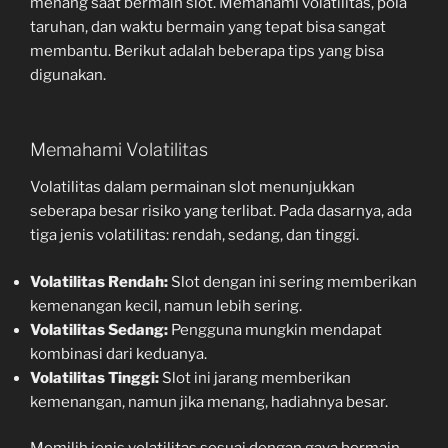
menang saat bermain slot. Memahami volatilitas, pola
taruhan, dan waktu bermain yang tepat bisa sangat
membantu. Berikut adalah beberapa tips yang bisa
digunakan.
Memahami Volatilitas
Volatilitas dalam permainan slot menunjukkan
seberapa besar risiko yang terlibat. Pada dasarnya, ada
tiga jenis volatilitas: rendah, sedang, dan tinggi.
Volatilitas Rendah:
Slot dengan ini sering memberikan
kemenangan kecil, namun lebih sering.
Volatilitas Sedang:
Pengguna mungkin mendapat
kombinasi dari keduanya.
Volatilitas Tinggi:
Slot ini jarang memberikan
kemenangan, namun jika menang, hadiahnya besar.