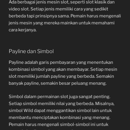
Ada berbagai jenis mesin slot, seperti slot klasik dan
video slot. Setiap jenis memiliki cara yang sedikit
berbeda tapi prinsipnya sama. Pemain harus mengenali
jenis mesin yang mereka mainkan untuk memahami
cara kerjanya.
Payline dan Simbol
Payline adalah garis pembayaran yang menentukan
kombinasi simbol yang akan membayar. Setiap mesin
slot memiliki jumlah payline yang berbeda. Semakin
banyak payline, semakin besar peluang menang.
Simbol dalam permainan slot juga sangat penting.
Setiap simbol memiliki nilai yang berbeda. Misalnya,
simbol Wild dapat menggantikan simbol lain untuk
membantu menciptakan kombinasi yang menang.
Pemain harus mengenali simbol-simbol ini untuk