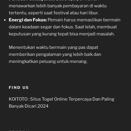
menawarkan lebih banyak pembayaran di waktu
tertentu, seperti saat festival atau hari libur.
Energi dan Fokus:
Pemain harus memastikan bermain
dalam keadaan segar dan fokus. Saat lelah, membuat
keputusan yang kurang tepat bisa menjadi masalah.
Menentukan waktu bermain yang pas dapat
memberikan pengalaman yang lebih baik dan
meningkatkan peluang untuk menang.
FIND US
KOITOTO : Situs Togel Online Terpercaya Dan Paling
Banyak Dicari 2024