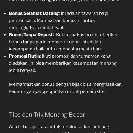
Bonus Selamat Datang
: Ini adalah tawaran bagi
pemain baru. Manfaatkan bonus ini untuk
meningkatkan modal awal.
Bonus Tanpa Deposit
: Beberapa kasino memberikan
bonus tanpa perlu menyetor uang. Ini adalah
kesempatan baik untuk mencoba mesin baru.
Promosi Rutin
: Ikuti promosi dan turnamen yang
diadakan. Ini bisa memberikan kesempatan menang
lebih banyak.
Memanfaatkan bonus dengan bijak bisa menghasilkan
keuntungan yang signifikan untuk pemain slot.
Tips dan Trik Menang Besar
Ada beberapa cara untuk meningkatkan peluang