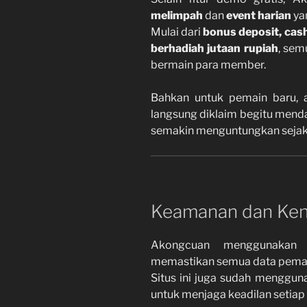
melimpah
dan
event harian
yan
Mulai dari
bonus deposit, cas
berhadiah jutaan rupiah
, se
bermain para member.
Bahkan untuk pemain baru,
langsung diklaim begitu men
semakin menguntungkan sejak
Keamanan dan Ken
Akongcuan menggunaka
memastikan semua data pemai
Situs ini juga sudah menggu
untuk menjaga keadilan setiap