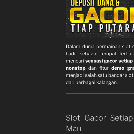
Dalam dunia permainan slot 
hadir sebagai tempat terba
mencari
sensasi gacor setiap
nonstop
dan fitur
demo gra
menjadi salah satu bandar slot
dari berbagai kalangan.
Slot Gacor Setia
Mau