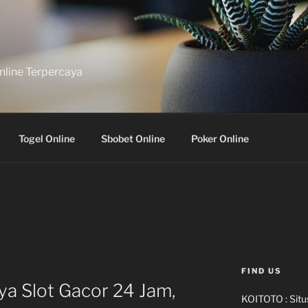
nline Terpercaya
Togel Online
Sbobet Online
Poker Online
FIND US
a Slot Gacor 24 Jam,
KOITOTO : Situ