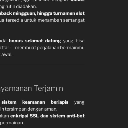
g rutin diadakan.
hback mingguan, hingga turnamen slot
mua tersedia untuk menambah semangat
 ada
bonus selamat datang
yang bisa
daftar — membuat perjalanan bermainmu
 awal.
yamanan Terjamin
n
sistem keamanan berlapis
yang
n tersimpan dengan aman.
nakan
enkripsi SSL dan sistem anti-bot
 permainan.