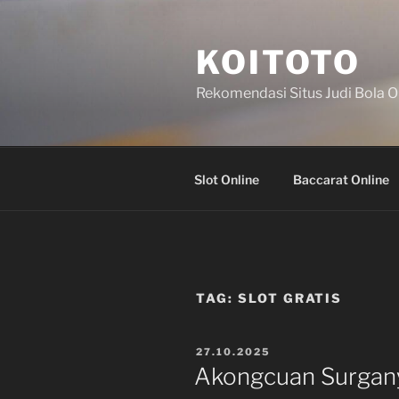
Skip
to
KOITOTO
content
Rekomendasi Situs Judi Bola O
Slot Online
Baccarat Online
TAG:
SLOT GRATIS
POSTED
27.10.2025
ON
Akongcuan Surgany