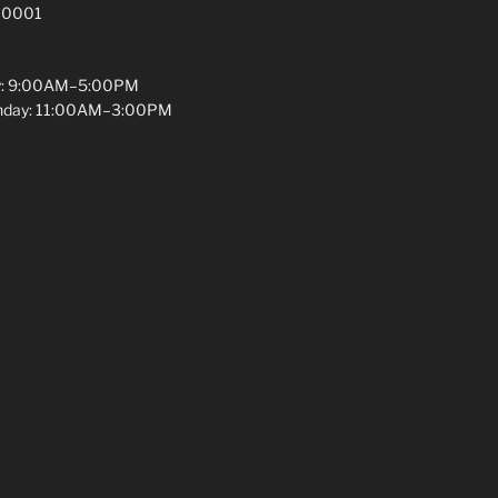
 10001
y: 9:00AM–5:00PM
unday: 11:00AM–3:00PM