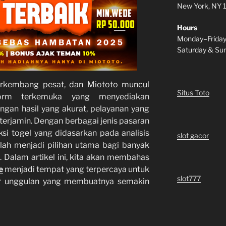
New York, NY
Hours
Monday–Frida
Saturday & S
 berkembang pesat, dan Miototo muncul
Situs Toto
form terkemuka yang menyediakan
gan hasil yang akurat, pelayanan yang
terjamin. Dengan berbagai jenis pasaran
ksi togel yang didasarkan pada analisis
slot gacor
lah menjadi pilihan utama bagi banyak
 Dalam artikel ini, kita akan membahas
e
menjadi tempat yang terpercaya untuk
slot777
itur unggulan yang membuatnya semakin