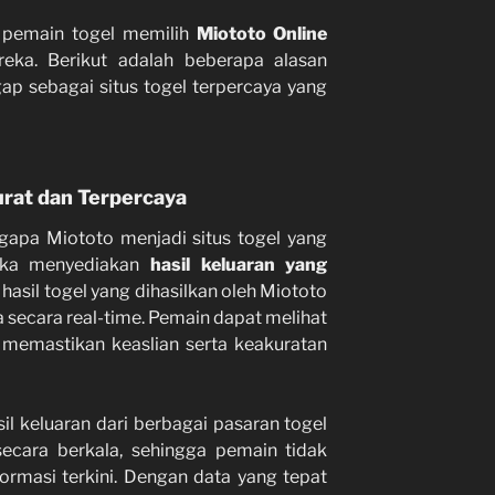
 pemain togel memilih
Miototo Online
eka. Berikut adalah beberapa alasan
p sebagai situs togel terpercaya yang
urat dan Terpercaya
gapa Miototo menjadi situs togel yang
eka menyediakan
hasil keluaran yang
p hasil togel yang dihasilkan oleh Miototo
ia secara real-time. Pemain dapat melihat
 memastikan keaslian serta keakuratan
l keluaran dari berbagai pasaran togel
secara berkala, sehingga pemain tidak
formasi terkini. Dengan data yang tepat