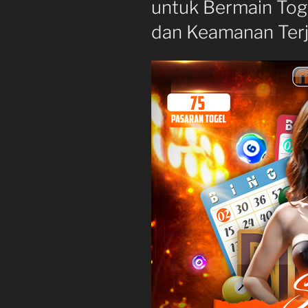
untuk Bermain Tog
dan Keamanan Ter