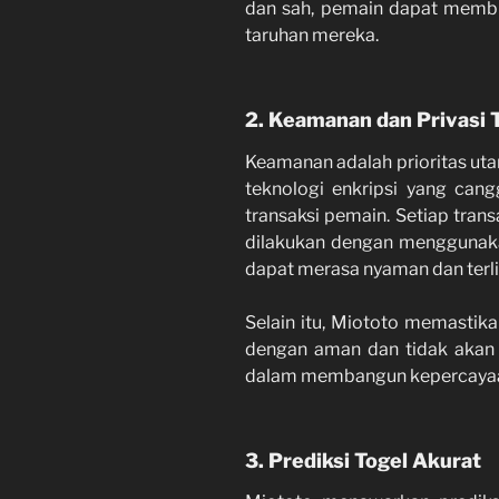
dan sah, pemain dapat membua
taruhan mereka.
2.
Keamanan dan Privasi 
Keamanan adalah prioritas uta
teknologi enkripsi yang cang
transaksi pemain. Setiap trans
dilakukan dengan menggunak
dapat merasa nyaman dan terli
Selain itu, Miototo memastik
dengan aman dan tidak akan d
dalam membangun kepercayaan
3.
Prediksi Togel Akurat