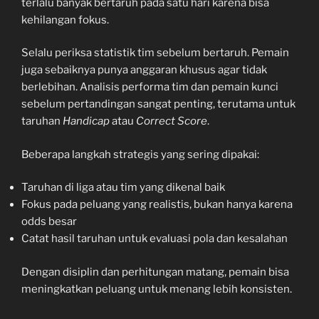
terlalu banyak bertaruh pada satu hari karena bisa
kehilangan fokus.
Selalu periksa statistik tim sebelum bertaruh. Pemain
juga sebaiknya punya anggaran khusus agar tidak
berlebihan. Analisis performa tim dan pemain kunci
sebelum pertandingan sangat penting, terutama untuk
taruhan
Handicap
atau
Correct Score
.
Beberapa langkah strategis yang sering dipakai:
Taruhan di liga atau tim yang dikenal baik
Fokus pada peluang yang realistis, bukan hanya karena
odds besar
Catat hasil taruhan untuk evaluasi pola dan kesalahan
Dengan disiplin dan perhitungan matang, pemain bisa
meningkatkan peluang untuk menang lebih konsisten.