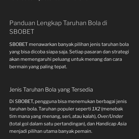
Panduan Lengkap Taruhan Bola di
SBOBET
SBOBET menawarkan banyak pilihan jenis taruhan bola
yang bisa dicoba siapa saja. Setiap pasaran dan strategi
akan memengaruhi peluang untuk menang dan cara
bermain yang paling tepat.
Jenis Taruhan Bola yang Tersedia
Di SBOBET, pengguna bisa menemukan berbagai jenis
taruhan bola. Taruhan populer seperti
1X2
(menebak
tim mana yang menang, seri, atau kalah),
Over/Under
(total gol dalam satu pertandingan), dan
Handicap Asia
menjadi pilihan utama banyak pemain.