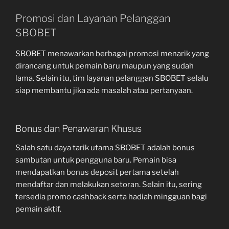
Promosi dan Layanan Pelanggan
SBOBET
SBOBET menawarkan berbagai promosi menarik yang
dirancang untuk pemain baru maupun yang sudah
lama. Selain itu, tim layanan pelanggan SBOBET selalu
siap membantu jika ada masalah atau pertanyaan.
Bonus dan Penawaran Khusus
Salah satu daya tarik utama SBOBET adalah bonus
sambutan untuk pengguna baru. Pemain bisa
mendapatkan bonus deposit pertama setelah
mendaftar dan melakukan setoran. Selain itu, sering
tersedia promo cashback serta hadiah mingguan bagi
pemain aktif.