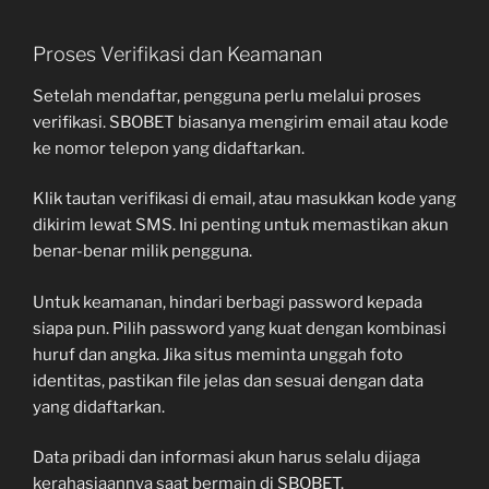
Proses Verifikasi dan Keamanan
Setelah mendaftar, pengguna perlu melalui proses
verifikasi. SBOBET biasanya mengirim email atau kode
ke nomor telepon yang didaftarkan.
Klik tautan verifikasi di email, atau masukkan kode yang
dikirim lewat SMS. Ini penting untuk memastikan akun
benar-benar milik pengguna.
Untuk keamanan, hindari berbagi password kepada
siapa pun. Pilih password yang kuat dengan kombinasi
huruf dan angka. Jika situs meminta unggah foto
identitas, pastikan file jelas dan sesuai dengan data
yang didaftarkan.
Data pribadi dan informasi akun harus selalu dijaga
kerahasiaannya saat bermain di SBOBET.