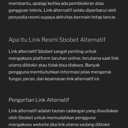
membantu, apalagi ketika ada pemblokiran atau
gangguan teknis. Link alternatif selalu diperbarui oleh
penyedia resmi supaya aktivitas bermain tetap lancar.
Apa Itu Link Resmi Sbobet Alternatif
Link alternatif Sbobet sangat penting untuk
mengakses platform taruhan online, terutama saat link
utama diblokir atau tidak bisa diakses. Banyak
pengguna membutuhkan informasi jelas mengenai
fungsi, peran, dan keamanan link alternatif ini.
Pengertian Link Alternatif
Link alternatif adalah tautan cadangan yang disediakan
oleh Sbobet untuk memudahkan pengguna
mengakses website jika link utama sedang diblokir