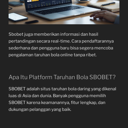
Sbobet juga memberikan informasi dan hasil
pertandingan secara real-time. Cara pendaftarannya
sederhana dan pengguna baru bisa segera mencoba
pengalaman taruhan bola online tanpa ribet.
Apa Itu Platform Taruhan Bola SBOBET?
SBOBET adalah situs taruhan bola daring yang dikenal
luas di Asia dan dunia. Banyak pengguna memilih
SBOBET karena keamanannya, fitur lengkap, dan
dukungan pelanggan yang baik.