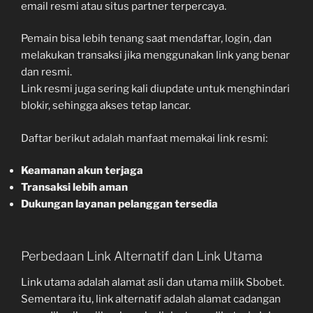
email resmi atau situs partner terpercaya.
Pemain bisa lebih tenang saat mendaftar, login, dan
melakukan transaksi jika menggunakan link yang benar
dan resmi.
Link resmi juga sering kali diupdate untuk menghindari
blokir, sehingga akses tetap lancar.
Daftar berikut adalah manfaat memakai link resmi:
Keamanan akun terjaga
Transaksi lebih aman
Dukungan layanan pelanggan tersedia
Perbedaan Link Alternatif dan Link Utama
Link utama adalah alamat asli dan utama milik Sbobet.
Sementara itu, link alternatif adalah alamat cadangan