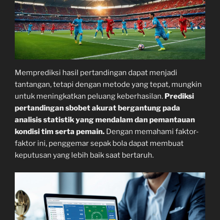
Memprediksi hasil pertandingan dapat menjadi
tantangan, tetapi dengan metode yang tepat, mungkin
untuk meningkatkan peluang keberhasilan.
Prediksi
pertandingan sbobet akurat bergantung pada
analisis statistik yang mendalam dan pemantauan
kondisi tim serta pemain.
Dengan memahami faktor-
faktor ini, penggemar sepak bola dapat membuat
keputusan yang lebih baik saat bertaruh.