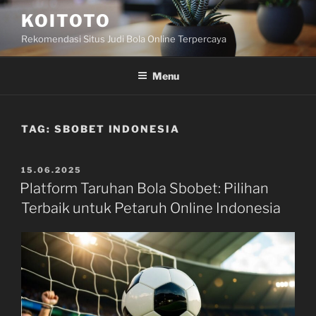
Skip
KOITOTO
to
Rekomendasi Situs Judi Bola Online Terpercaya
content
Menu
TAG:
SBOBET INDONESIA
POSTED
15.06.2025
ON
Platform Taruhan Bola Sbobet: Pilihan
Terbaik untuk Petaruh Online Indonesia