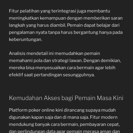
Fitur pelatihan yang terintegrasi juga membantu
meningkatkan kemampuan dengan memberikan saran
langkah yang harus diambil. Pemain dapat belajar dari
pengalaman nyata tanpa harus bergantung hanya pada
keberuntungan.
Analisis mendetail ini memudahkan pemain
memahami pola dan strategi lawan. Dengan demikian,
mereka bisa menyesuaikan cara bermain agar lebih
efektif saat pertandingan sesungguhnya.
Kemudahan Akses bagi Pemain Masa Kini
Platform poker online kini dirancang supaya mudah
digunakan kapan saja dan di mana saja. Fitur modern
mendukung banyak cara bermain, pembayaran cepat,
dan perlindungan data agar pemain merasa aman dan