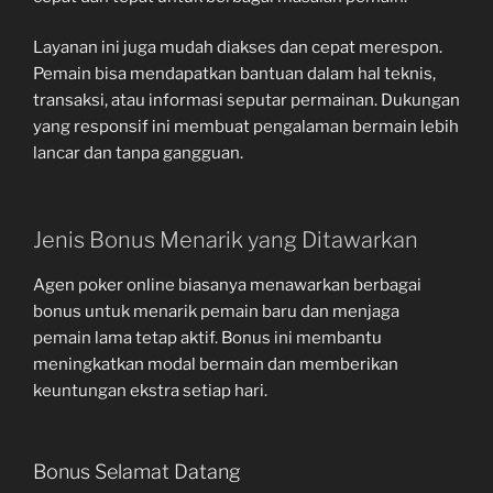
Layanan ini juga mudah diakses dan cepat merespon.
Pemain bisa mendapatkan bantuan dalam hal teknis,
transaksi, atau informasi seputar permainan. Dukungan
yang responsif ini membuat pengalaman bermain lebih
lancar dan tanpa gangguan.
Jenis Bonus Menarik yang Ditawarkan
Agen poker online biasanya menawarkan berbagai
bonus untuk menarik pemain baru dan menjaga
pemain lama tetap aktif. Bonus ini membantu
meningkatkan modal bermain dan memberikan
keuntungan ekstra setiap hari.
Bonus Selamat Datang