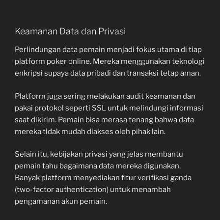
Keamanan Data dan Privasi
Perlindungan data pemain menjadi fokus utama di tiap
platform poker online. Mereka menggunakan teknologi
enkripsi supaya data pribadi dan transaksi tetap aman.
Platform juga sering melakukan audit keamanan dan
pakai protokol seperti SSL untuk melindungi informasi
saat dikirim. Pemain bisa merasa tenang bahwa data
mereka tidak mudah diakses oleh pihak lain.
Selain itu, kebijakan privasi yang jelas membantu
pemain tahu bagaimana data mereka digunakan.
Banyak platform menyediakan fitur verifikasi ganda
(two-factor authentication) untuk menambah
pengamanan akun pemain.