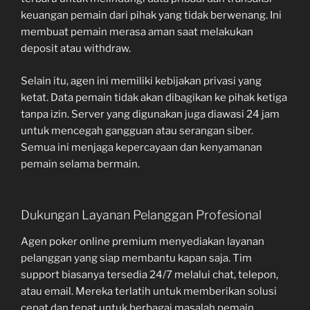
keuangan pemain dari pihak yang tidak berwenang. Ini
membuat pemain merasa aman saat melakukan
deposit atau withdraw.
Selain itu, agen ini memiliki kebijakan privasi yang
ketat. Data pemain tidak akan dibagikan ke pihak ketiga
tanpa izin. Server yang digunakan juga diawasi 24 jam
untuk mencegah gangguan atau serangan siber.
Semua ini menjaga kepercayaan dan kenyamanan
pemain selama bermain.
Dukungan Layanan Pelanggan Profesional
Agen poker online premium menyediakan layanan
pelanggan yang siap membantu kapan saja. Tim
support biasanya tersedia 24/7 melalui chat, telepon,
atau email. Mereka terlatih untuk memberikan solusi
cepat dan tepat untuk berbagai masalah pemain.