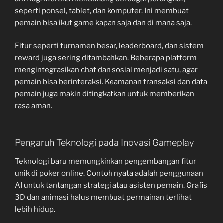
seperti ponsel, tablet, dan komputer. Ini membuat
pemain bisa ikut game kapan saja dan di mana saja.
Fitur seperti turnamen besar, leaderboard, dan sistem
reward juga sering ditambahkan. Beberapa platform
mengintegrasikan chat dan sosial menjadi satu, agar
pemain bisa berinteraksi. Keamanan transaksi dan data
pemain juga makin ditingkatkan untuk memberikan
rasa aman.
Pengaruh Teknologi pada Inovasi Gameplay
Teknologi baru memungkinkan pengembangan fitur
unik di poker online. Contoh nyata adalah penggunaan
AI untuk tantangan strategi atau asisten pemain. Grafis
3D dan animasi halus membuat permainan terlihat
lebih hidup.