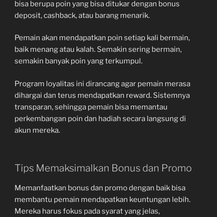
bisa berupa poin yang bisa ditukar dengan bonus
deposit, cashback, atau barang menarik.
Pemain akan mendapatkan poin setiap kali bermain,
baik menang atau kalah. Semakin sering bermain,
semakin banyak poin yang terkumpul.
Program loyalitas ini dirancang agar pemain merasa
dihargai dan terus mendapatkan reward. Sistemnya
transparan, sehingga pemain bisa memantau
perkembangan poin dan hadiah secara langsung di
akun mereka.
Tips Memaksimalkan Bonus dan Promo
Memanfaatkan bonus dan promo dengan baik bisa
membantu pemain mendapatkan keuntungan lebih.
Mereka harus fokus pada syarat yang jelas,