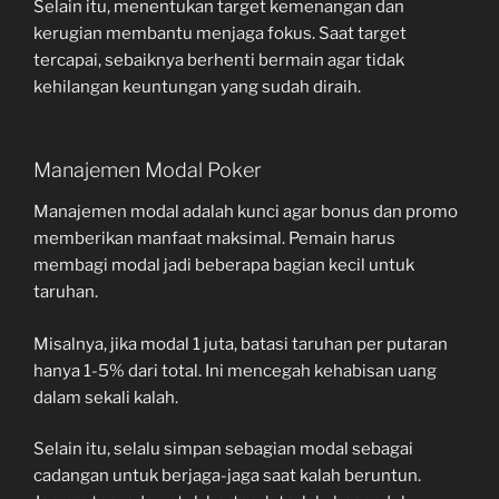
Selain itu, menentukan target kemenangan dan
kerugian membantu menjaga fokus. Saat target
tercapai, sebaiknya berhenti bermain agar tidak
kehilangan keuntungan yang sudah diraih.
Manajemen Modal Poker
Manajemen modal adalah kunci agar bonus dan promo
memberikan manfaat maksimal. Pemain harus
membagi modal jadi beberapa bagian kecil untuk
taruhan.
Misalnya, jika modal 1 juta, batasi taruhan per putaran
hanya 1-5% dari total. Ini mencegah kehabisan uang
dalam sekali kalah.
Selain itu, selalu simpan sebagian modal sebagai
cadangan untuk berjaga-jaga saat kalah beruntun.