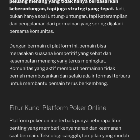
peluang menang yang tidak hanya berdasarkan
keberuntungan, tapi juga strategi yang tepat.
Jadi,
bukan hanya soal untung-untungan, tapi keterampilan
dan pengalaman dari permainan yang sering dijalani
bersama komunitas.
Dengan bermain di platform ini, pemain bisa
merasakan suasana kompetitif yang sehat dan
kesempatan menang yang terus meningkat.
Komunitas yang aktif membuat permainan tidak
pernah membosankan dan selalu ada informasi terbaru
untuk membantu pemain terus berkembang.
Fitur Kunci Platform Poker Online
Platform poker online terbaik punya beberapa fitur
penting yang memberi kenyamanan dan keamanan
saat bermain. Teknologi canggih, tampilan yang mudah