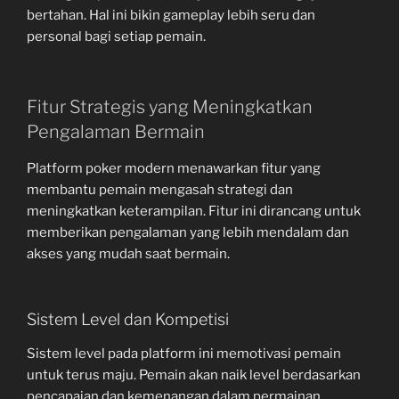
bertahan. Hal ini bikin gameplay lebih seru dan
personal bagi setiap pemain.
Fitur Strategis yang Meningkatkan
Pengalaman Bermain
Platform poker modern menawarkan fitur yang
membantu pemain mengasah strategi dan
meningkatkan keterampilan. Fitur ini dirancang untuk
memberikan pengalaman yang lebih mendalam dan
akses yang mudah saat bermain.
Sistem Level dan Kompetisi
Sistem level pada platform ini memotivasi pemain
untuk terus maju. Pemain akan naik level berdasarkan
pencapaian dan kemenangan dalam permainan.