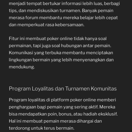
menjadi tempat bertukar informasi lebih luas, berbagi
tips, dan mendiskusikan turnamen. Banyak pemain
merasa forum membantu mereka belajar lebih cepat
dan memperkuat rasa kebersamaan.
Fitur ini membuat poker online tidak hanya soal
permainan, tapi juga soal hubungan antar pemain.
Komunikasi yang terbuka membantu menciptakan
lingkungan bermain yang lebih menyenangkan dan
mendukung.
Program Loyalitas dan Turnamen Komunitas
Program loyalitas di platform poker online memberi
penghargaan bagi pemain yang sering aktif. Mereka
bisa mendapatkan poin, bonus, atau hadiah eksklusif.
Hal ini membuat pemain merasa dihargai dan
terdorong untuk terus bermain.