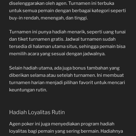
diselenggarakan oleh agen. Turnamen ini terbuka
untuk semua pemain dengan berbagai kategori seperti
buy-in rendah, menengah, dan tinggi.
Turnamen ini punya hadiah menarik, seperti uang tunai
dan tiket turnamen gratis. Jadwal turnamen sudah
tersedia di halaman utama situs, sehingga pemain bisa
memilih acara yang sesuai dengan jadwalnya.
Selain hadiah utama, ada juga bonus tambahan yang
diberikan selama atau setelah turnamen. Ini membuat
turnamen harian menjadi pilihan favorit untuk mencari
keuntungan rutin.
Hadiah Loyalitas Rutin
Agen poker ini juga menyediakan program hadiah
loyalitas bagi pemain yang sering bermain. Hadiahnya